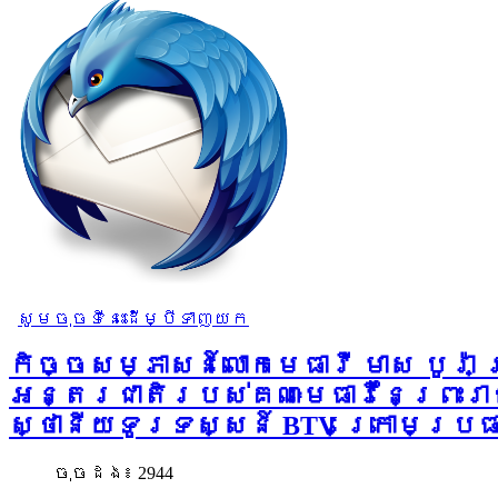
សូមចុចទីនេះដើម្បីទាញយក
កិច្ចសម្ភាសន៍​លោកមេធាវី​ មាស បូរ
អន្តរជាតិរបស់គណៈមេធាវីនៃព្រះរា
ស្ថានីយទូរទស្សន៍ BTV ក្រោមប្រ
ចុច​ដង៖ 2944