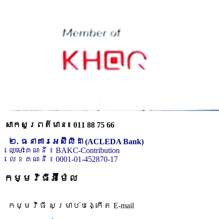
សាកសួរពត៌មាន៖ 011 88 75 66
២. ធនាគារអេស៊ីលីដា (ACLEDA Bank)
ឈ្មោះគណនី ៖ BAKC-Contribution
លេខគណនី ៖ 0001-01-452870-17
កម្មវិធីអ៊ីម៉ែល
កម្មវិធី សម្រាប់បង្កើត E-mail