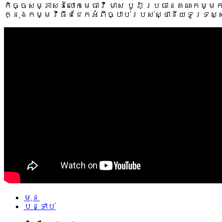
កិច្ចសម្ភាសន៍​លោកមេធាវី​ មាស បូរ៉ា ប្រធានគណៈកម្
ក្នុងកម្មវិធីជជែកអំពីច្បាប់របស់ស្ថានីយទូរទស្
មុន
បន្ទាប់