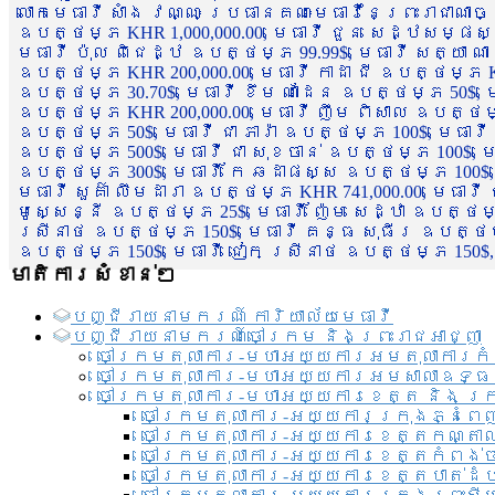
លោកមេធាវី សាំង វណ្ណៈ ប្រធានគណៈមេធាវីនៃព្រះរាជាណា
ឧបត្ថម្ភ KHR 1,000,000.00, មេធាវី ជួន សេដ្ឋសម្ផស
មេធាវី ប៉ុល ពិជេដ្ឋ ឧបត្ថម្ភ 99.99$, មេធាវី សត្យា ណ
ឧបត្ថម្ភ KHR 200,000.00, មេធាវី កាដា ជី ឧបត្ថម្ភ KH
ឧបត្ថម្ភ 30.70$, មេធាវី ខឹម ណាដែន ឧបត្ថម្ភ 50$, មេ
ឧបត្ថម្ភ KHR 200,000.00, មេធាវី ញឹម ពិសាល ឧបត្ថម្ភ 1
ឧបត្ថម្ភ 50$, មេធាវី ជា ភារ៉ា ឧបត្ថម្ភ 100$, មេធាវី
ឧបត្ថម្ភ 500$, មេធាវី ជា សុខចាន់ ឧបត្ថម្ភ 100$, មេធ
ឧបត្ថម្ភ 300$, មេធាវី កែ ឆដាផស្ស ឧបត្ថម្ភ 100$, មេ
មេធាវី សួគ៌ា លឹមដារា ឧបត្ថម្ភ KHR 741,000.00, មេធាវ
មូសេ្សន្នី ឧបត្ថម្ភ 25$, មេធាវី ញ៉ែម សេដ្ឋា ឧបត្ថម
ស្រីនាថ ឧបត្ថម្ភ 150$, មេធាវី គន្ធ សុធីរ ឧបត្ថម្ភ
ឧបត្ថម្ភ 150$, មេធាវី ជៀក ស្រីនាថ ឧបត្ថម្ភ 150$,
មាតិការសំខាន់ៗ
បញ្ជី​រាយ​នាមករណ៍ ការិយាល័យ​មេធាវី​
បញ្ជី​រាយ​នាមករណ៍​ចៅក្រម និងព្រះរាជអាជ្ញា
ចៅក្រមតុលាការ-មហាអយ្យការអមតុលាការកំ
ចៅក្រមតុលាការ-មហាអយ្យការអមសាលាឧទ្ធ
ចៅក្រមតុលាការ-មហាអយ្យការខេត្ត និង ក្
ចៅក្រមតុលាការ-អយ្យការក្រុងភ្នំពេ
ចៅក្រមតុលាការ-អយ្យការខេត្តកណ្តា
ចៅក្រមតុលាការ-អយ្យការខេត្តកំពង់
ចៅក្រមតុលាការ-អយ្យការខេត្តបាត់ដ