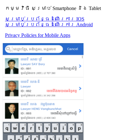
កម្មវិធី សម្រាប់ Smartphone និង Tablet
សម្រាប់​ប្រព័ន្ធដំណើរការ IOS
សម្រាប់​ប្រព័ន្ធដំណើរការ Android
Privacy Policies for Mobile Apps