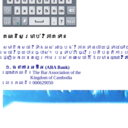
គណនីសម្រាប់វិភាគទាន
សមាជិកមេធាវីទាំងអស់ អាចបង់វិភាគទាន ដោយផ្ទាល់ ទ
មេធាវីឲ្យបានច្បាស់។ បន្ទាប់ពី ធ្វើប្រតិបត្តិការ
ផ្ញើមកលេខតេឡេក្រាមរបស់ គណៈមេធាវី ដែលមានឈ្មោះ
វិ
១. ធនាគារអេប៊ីអេ (ABA Bank)
ឈ្មោះគណនី ៖ The Bar Association of the
Kingdom of Cambodia
លេខគណនី ៖ 000629050