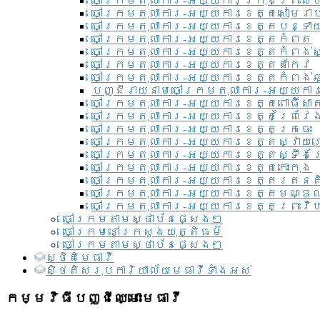
ចៅក្រមតុលាការ-អយ្យការ​ក្រុងព្រះសី
ចៅក្រមតុលាការ-អយ្យការខេត្តសៀមរា
ចៅក្រមតុលាការ-អយ្យការខេត្តបន្ទា
ចៅក្រមតុលាការ-អយ្យការខេត្តកំពត
ចៅក្រមតុលាការ-អយ្យការខេត្តកំពង់ស
ចៅក្រមតុលាការ-អយ្យការខេត្តតាកែវ
ចៅក្រមតុលាការ-អយ្យការខេត្តកំពង់ឆ្
បញ្ជីរាយនាមចៅក្រមតុលាការ-អយ្យការ
ចៅក្រមតុលាការ-អយ្យការខេត្តពោធិ៍សាត
ចៅក្រមតុលាការ-អយ្យការខេត្តព្រៃវែ
ចៅក្រមតុលាការ-អយ្យការខេត្តក្រចេះ
ចៅក្រមតុលាការ-អយ្យការខេត្តស្វាយ
ចៅក្រមតុលាការ-អយ្យការខេត្តស្ទឹងត
ចៅក្រមតុលាការ-អយ្យការខេត្តកោះកុង
ចៅក្រមតុលាការ-អយ្យការខេត្តរតនគ
ចៅក្រមតុលាការ-អយ្យការខេត្តមណ្ឌល
ចៅក្រមតុលាការ-អយ្យការខេត្តព្រះវិហ
ចៅក្រមតាមស្ថាប័នផ្សេងៗ
ចៅក្រមនៅក្រសួងយុត្តិធម៌
ចៅក្រមតាមស្ថាប័នផ្សេងៗ
ស្ថិតិមេធាវី
សិ្ថតិសរុបការិយាល័យមេធាវីទាំងអស់​
កម្មវិធីបញ្ជីឈ្មោះមេធាវី