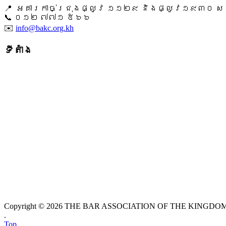
📍 អគារកាច់ជ្រុងផ្លូវ ១១២៩ និងផ្លូវ១៩៣០ សង្ក
📞 ​០១២ ៧៧១ ៥៦៦
✉️
info@bakc.org.kh
ទីតាំង
Copyright © 2026 THE BAR ASSOCIATION OF THE KINGDOM O
.
Top