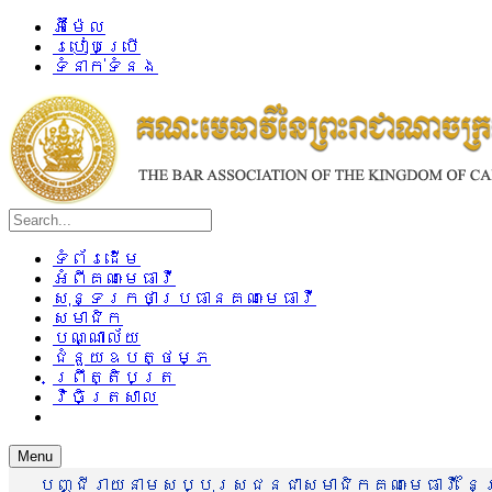
អ៊ីម៉ែល
របៀបប្រើ
ទំនាក់ទំនង
ទំព័រដើម
អំពីគណៈមេធាវី
សុន្ទរកថាប្រធានគណៈមេធាវី
សមាជិក
បណ្ណាល័យ
ជំនួយឧបត្ថម្ភ
ព្រឹត្តិបត្រ
វិចិត្រសាល
Menu
បញ្ជីរាយនាមសប្បុរសជនជាសមាជិកគណៈមេធាវី នៃព្