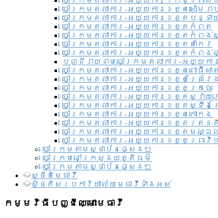
ចៅក្រមតុលាការ-អយ្យការ​ក្រុងព្រះសី
ចៅក្រមតុលាការ-អយ្យការខេត្តសៀមរា
ចៅក្រមតុលាការ-អយ្យការខេត្តបន្ទា
ចៅក្រមតុលាការ-អយ្យការខេត្តកំពត
ចៅក្រមតុលាការ-អយ្យការខេត្តកំពង់ស
ចៅក្រមតុលាការ-អយ្យការខេត្តតាកែវ
ចៅក្រមតុលាការ-អយ្យការខេត្តកំពង់ឆ្
បញ្ជីរាយនាមចៅក្រមតុលាការ-អយ្យការ
ចៅក្រមតុលាការ-អយ្យការខេត្តពោធិ៍សាត
ចៅក្រមតុលាការ-អយ្យការខេត្តព្រៃវែ
ចៅក្រមតុលាការ-អយ្យការខេត្តក្រចេះ
ចៅក្រមតុលាការ-អយ្យការខេត្តស្វាយ
ចៅក្រមតុលាការ-អយ្យការខេត្តស្ទឹងត
ចៅក្រមតុលាការ-អយ្យការខេត្តកោះកុង
ចៅក្រមតុលាការ-អយ្យការខេត្តរតនគ
ចៅក្រមតុលាការ-អយ្យការខេត្តមណ្ឌល
ចៅក្រមតុលាការ-អយ្យការខេត្តព្រះវិហ
ចៅក្រមតាមស្ថាប័នផ្សេងៗ
ចៅក្រមនៅក្រសួងយុត្តិធម៌
ចៅក្រមតាមស្ថាប័នផ្សេងៗ
ស្ថិតិមេធាវី
សិ្ថតិសរុបការិយាល័យមេធាវីទាំងអស់​
កម្មវិធីបញ្ជីឈ្មោះមេធាវី