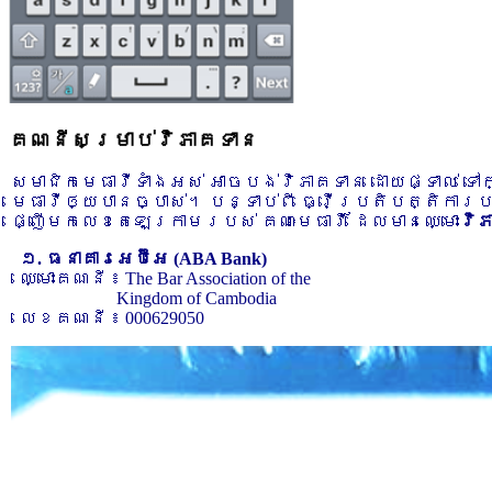
គណនីសម្រាប់វិភាគទាន
សមាជិកមេធាវីទាំងអស់ អាចបង់វិភាគទាន ដោយផ្ទាល់ ទ
មេធាវីឲ្យបានច្បាស់។ បន្ទាប់ពី ធ្វើប្រតិបត្តិការ
ផ្ញើមកលេខតេឡេក្រាមរបស់ គណៈមេធាវី ដែលមានឈ្មោះ
វិ
១. ធនាគារអេប៊ីអេ (ABA Bank)
ឈ្មោះគណនី ៖ The Bar Association of the
Kingdom of Cambodia
លេខគណនី ៖ 000629050