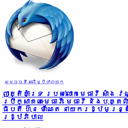
សូមចុចទីនេះដើម្បីទាញយក
ញាត្តិគាំទ្រ របស់លោកមេធាវី សាំង វ
ប្រឹក្សាគណៈមេធាវី មេធាវី និងបុគ
ធិបតី ហ៊ុន ម៉ាណែត នាយករដ្ឋមន្ត្រ
រដ្ឋភិបាល