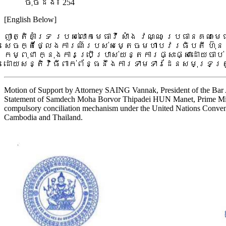
ចុច​ដង៖ 254
[English Below]
ញាត្តិគាំទ្រ របស់លោកមេធាវី សាំង វណ្ណៈ ប្រធានគណៈមេធ
សេចក្តីថ្លែងការណ៍របស់សម្តេចមហាបវរធិបតី ហ៊ុន ម
កម្ពុជា ក្នុងការប្រើប្រាស់យន្តការផ្សះផ្សាដោយចាប
ដោយសន្តិវិធីពាក់ព័ន្ធនឹងការទាមទារដែនសមុទ្រត្រ
Motion of Support by Attorney SAING Vannak, President of the Bar A
Statement of Samdech Moha Borvor Thipadei HUN Manet, Prime Minis
compulsory conciliation mechanism under the United Nations Conven
Cambodia and Thailand.