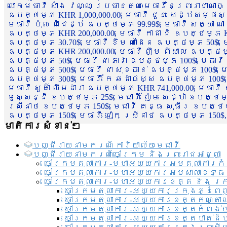
លោកមេធាវី សាំង វណ្ណៈ ប្រធានគណៈមេធាវីនៃព្រះរាជាណា
ឧបត្ថម្ភ KHR 1,000,000.00, មេធាវី ជួន សេដ្ឋសម្ផស
មេធាវី ប៉ុល ពិជេដ្ឋ ឧបត្ថម្ភ 99.99$, មេធាវី សត្យា ណ
ឧបត្ថម្ភ KHR 200,000.00, មេធាវី កាដា ជី ឧបត្ថម្ភ KH
ឧបត្ថម្ភ 30.70$, មេធាវី ខឹម ណាដែន ឧបត្ថម្ភ 50$, មេ
ឧបត្ថម្ភ KHR 200,000.00, មេធាវី ញឹម ពិសាល ឧបត្ថម្ភ 1
ឧបត្ថម្ភ 50$, មេធាវី ជា ភារ៉ា ឧបត្ថម្ភ 100$, មេធាវី
ឧបត្ថម្ភ 500$, មេធាវី ជា សុខចាន់ ឧបត្ថម្ភ 100$, មេធ
ឧបត្ថម្ភ 300$, មេធាវី កែ ឆដាផស្ស ឧបត្ថម្ភ 100$, មេ
មេធាវី សួគ៌ា លឹមដារា ឧបត្ថម្ភ KHR 741,000.00, មេធាវ
មូសេ្សន្នី ឧបត្ថម្ភ 25$, មេធាវី ញ៉ែម សេដ្ឋា ឧបត្ថម
ស្រីនាថ ឧបត្ថម្ភ 150$, មេធាវី គន្ធ សុធីរ ឧបត្ថម្ភ
ឧបត្ថម្ភ 150$, មេធាវី ជៀក ស្រីនាថ ឧបត្ថម្ភ 150$,
មាតិការសំខាន់ៗ
បញ្ជី​រាយ​នាមករណ៍ ការិយាល័យ​មេធាវី​
បញ្ជី​រាយ​នាមករណ៍​ចៅក្រម និងព្រះរាជអាជ្ញា
ចៅក្រមតុលាការ-មហាអយ្យការអមតុលាការកំ
ចៅក្រមតុលាការ-មហាអយ្យការអមសាលាឧទ្ធ
ចៅក្រមតុលាការ-មហាអយ្យការខេត្ត និង ក្
ចៅក្រមតុលាការ-អយ្យការក្រុងភ្នំពេ
ចៅក្រមតុលាការ-អយ្យការខេត្តកណ្តា
ចៅក្រមតុលាការ-អយ្យការខេត្តកំពង់
ចៅក្រមតុលាការ-អយ្យការខេត្តបាត់ដ