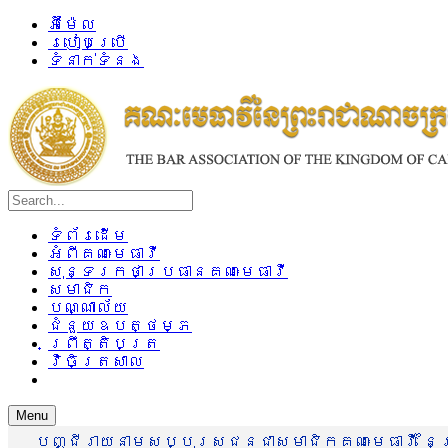
អ៊ីម៉ែល
របៀបប្រើ
ទំនាក់ទំនង
ទំព័រដើម
អំពីគណៈមេធាវី
សុន្ទរកថាប្រធានគណៈមេធាវី
សមាជិក
បណ្ណាល័យ
ជំនួយឧបត្ថម្ភ
ព្រឹត្តិបត្រ
វិចិត្រសាល
Menu
បញ្ជីរាយនាមសប្បុរសជនជាសមាជិកគណៈមេធាវី នៃព្