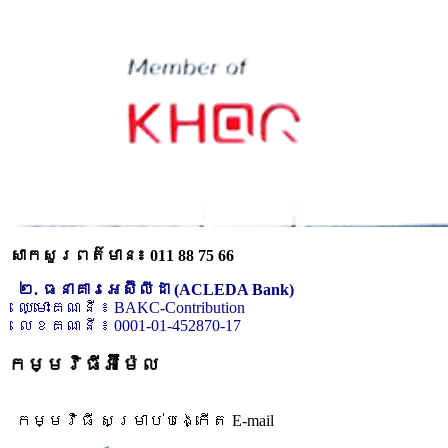
សាកសួរពត៌មាន៖ 011 88 75 66
២. ធនាគារអេស៊ីលីដា (ACLEDA Bank)
ឈ្មោះគណនី ៖ BAKC-Contribution
លេខគណនី ៖ 0001-01-452870-17
កម្មវិធីអ៊ីម៉ែល
កម្មវិធី សម្រាប់បង្កើត E-mail