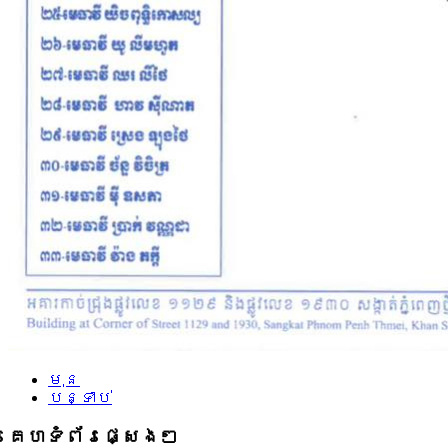
មុន
បន្ទាប់
គេហទំព័រផ្សេងៗ