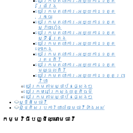
ចៅក្រមតុលាការ-អយ្យការខេត្ត
ព្រៃវែង
ចៅក្រមតុលាការ-អយ្យការខេត្ត
ក្រចេះ
ចៅក្រមតុលាការ-អយ្យការខេត្ត
ស្វាយរៀង
ចៅក្រមតុលាការ-អយ្យការខេត្ត
ស្ទឹងត្រែង
ចៅក្រមតុលាការ-អយ្យការខេត្ត
កោះកុង
ចៅក្រមតុលាការ-អយ្យការខេត្ត
រតនគិរី
ចៅក្រមតុលាការ-អយ្យការខេត្ត
មណ្ឌលគិរី
ចៅក្រមតុលាការ-អយ្យការខេត្តព្រះ
វិហា
ចៅក្រមតាមស្ថាប័នផ្សេងៗ
ចៅក្រមនៅក្រសួងយុត្តិធម៌
ចៅក្រមតាមស្ថាប័នផ្សេងៗ
ស្ថិតិមេធាវី
សិ្ថតិសរុបការិយាល័យមេធាវីទាំងអស់​
កម្មវិធីបញ្ជីឈ្មោះមេធាវី