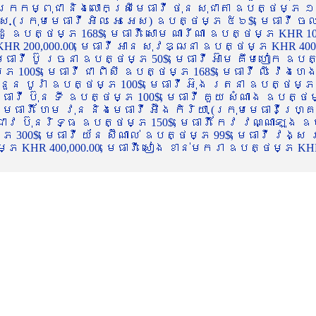
ចក្រកម្ពុជា និងលោកស្រីមេធាវី ថុន សុជាតា ឧបត្ថម្ភ ១
្ស (ក្រុមមេធាវី អិល អេ អេស) ឧបត្ថម្ភ ៥៦$, មេធាវី ច
ាដូ ឧបត្ថម្ភ 168$, មេធាវី សោម ណារីណា ឧបត្ថម្ភ KHR 100
R 200,000.00, មេធាវី អាន សុវឌ្ឍនា ឧបត្ថម្ភ KHR 400,000
ធាវី ប៊ូ រចនា ឧបត្ថម្ភ 50$, មេធាវី អ៊ាម គឹមហៀក ឧបត្ថម
00$, មេធាវី ជា ពិសី ឧបត្ថម្ភ 168$, មេធាវី លី វ៉េងហេង 
 នួន បូរ៉ា ឧបត្ថម្ភ 100$, មេធាវី អ៊ុង រតនា ឧបត្ថម្ភ 1
ាវី ប៊ុន ទី ឧបត្ថម្ភ 100$, មេធាវី គួយ សំណាង ឧបត្ថម្ភ 
ធាវី ហែម វុន និងមេធាវី អ៊ឹង កិរិយា (ក្រុមមេធាវីហ្គ្រ
ី ជាវ ប៊ុនរិទ្ធ ឧបត្ថម្ភ 150$, មេធាវី កែវ វណ្ណាឡុង ឧប
្ភ 300$, មេធាវី យ័ន ស៊ីណាល់ ឧបត្ថម្ភ 99$, មេធាវី វង្ស
 KHR 400,000.00, មេធាវី សៀង ខាន់មករា ឧបត្ថម្ភ KHR 2