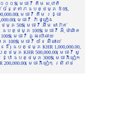
០០០$, មេធាវី គីម សុជាតិ
ល់ ច័ន្ទតារា ឧបត្ថម្ភ ៥0$,
,000.00, មេធាវី គឹម រដ្ធា
.00, មេធាវី វ៉ា ជូទៀង
្ភ 50$, មេធាវី អ៊ឹម សារ៉ាត់
ឧបត្ថម្ភ 100$, មេធាវី អ៊ុំ ម៉ាណិត
00$, មេធាវី ភួង ប៉ោឆាយ
100$, មេធាវី យ័ន ស៊ីណាល់
េនដ៏) ឧបត្ថម្ភ KHR 1,000,000.00,
ត្ថម្ភ KHR 500,000.00, មេធាវី សូ
 រដ្ឋា ឧបត្ថម្ភ 300$, មេធាវី ជៀក
00,000.00, មេធាវី ជៀក ស្រីនាថ