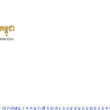
រះរាជាណាចក្រកម្ពុជា ដែលបានឧបត្ថម្ភជួយក្នុងកម