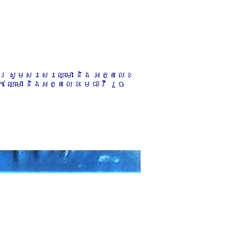
ការ សូមសរសេរឈ្មោះ និង អត្តលេខ
 ឈ្មោះ និងអត្តលេខ មេធាវី រួច