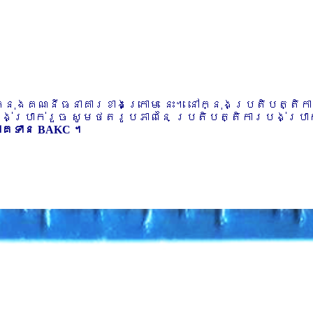
ៅក្នុងគណនីធនាគារខាងក្រោម នេះ។ នៅក្នុងប្រតិបត្តិ
បង់ប្រាក់រួច សូមថតរូបភាពនៃ ប្រតិបត្តិការបង់ប្រាក់
ភាគទាន BAKC ។