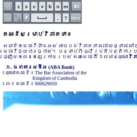
គណនីសម្រាប់វិភាគទាន
សមាជិកមេធាវីទាំងអស់ អាចបង់វិភាគទាន ដោយផ្ទាល់ ទ
មេធាវីឲ្យបានច្បាស់។ បន្ទាប់ពី ធ្វើប្រតិបត្តិការ
ផ្ញើមកលេខតេឡេក្រាមរបស់ គណៈមេធាវី ដែលមានឈ្មោះ
វិ
១. ធនាគារអេប៊ីអេ (ABA Bank)
ឈ្មោះគណនី ៖ The Bar Association of the
Kingdom of Cambodia
លេខគណនី ៖ 000629050