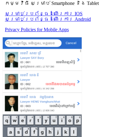
កម្មវិធី សម្រាប់ Smartphone និង Tablet
សម្រាប់​ប្រព័ន្ធដំណើរការ IOS
សម្រាប់​ប្រព័ន្ធដំណើរការ Android
Privacy Policies for Mobile Apps