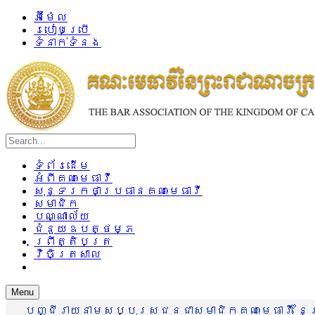
អ៊ីម៉ែល
របៀបប្រើ
ទំនាក់ទំនង
ទំព័រដើម
អំពីគណៈមេធាវី
សុន្ទរកថាប្រធានគណៈមេធាវី
សមាជិក
បណ្ណាល័យ
ជំនួយឧបត្ថម្ភ
ព្រឹត្តិបត្រ
វិចិត្រសាល
Menu
បញ្ជីរាយនាមសប្បុរសជនជាសមាជិកគណៈមេធាវី នៃព្