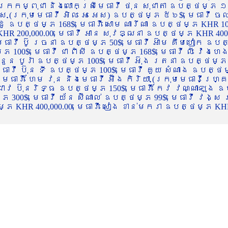
ចក្រកម្ពុជា និងលោកស្រីមេធាវី ថុន សុជាតា ឧបត្ថម្ភ ១
្ស (ក្រុមមេធាវី អិល អេ អេស) ឧបត្ថម្ភ ៥៦$, មេធាវី ច
ាដូ ឧបត្ថម្ភ 168$, មេធាវី សោម ណារីណា ឧបត្ថម្ភ KHR 100
R 200,000.00, មេធាវី អាន សុវឌ្ឍនា ឧបត្ថម្ភ KHR 400,000
ធាវី ប៊ូ រចនា ឧបត្ថម្ភ 50$, មេធាវី អ៊ាម គឹមហៀក ឧបត្ថម
00$, មេធាវី ជា ពិសី ឧបត្ថម្ភ 168$, មេធាវី លី វ៉េងហេង 
 នួន បូរ៉ា ឧបត្ថម្ភ 100$, មេធាវី អ៊ុង រតនា ឧបត្ថម្ភ 1
ាវី ប៊ុន ទី ឧបត្ថម្ភ 100$, មេធាវី គួយ សំណាង ឧបត្ថម្ភ 
ធាវី ហែម វុន និងមេធាវី អ៊ឹង កិរិយា (ក្រុមមេធាវីហ្គ្រ
ី ជាវ ប៊ុនរិទ្ធ ឧបត្ថម្ភ 150$, មេធាវី កែវ វណ្ណាឡុង ឧប
្ភ 300$, មេធាវី យ័ន ស៊ីណាល់ ឧបត្ថម្ភ 99$, មេធាវី វង្ស
 KHR 400,000.00, មេធាវី សៀង ខាន់មករា ឧបត្ថម្ភ KHR 2