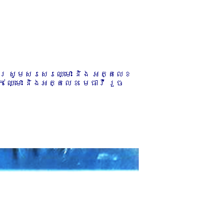
ការ សូមសរសេរឈ្មោះ និង អត្តលេខ
 ឈ្មោះ និងអត្តលេខ មេធាវី រួច