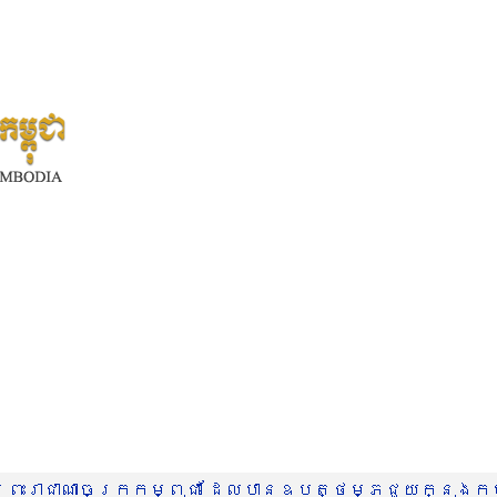
រះរាជាណាចក្រកម្ពុជា ដែលបានឧបត្ថម្ភជួយក្នុងកម