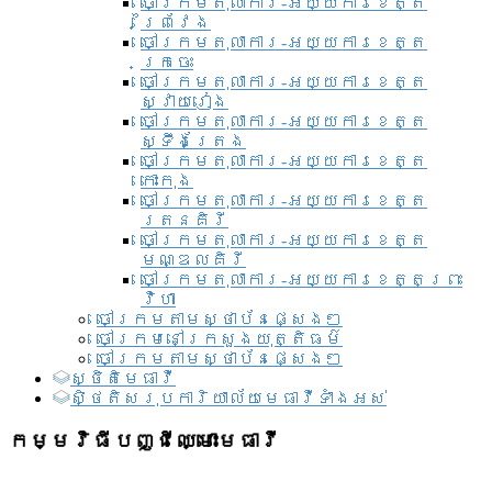
ចៅក្រមតុលាការ-អយ្យការខេត្ត
ព្រៃវែង
ចៅក្រមតុលាការ-អយ្យការខេត្ត
ក្រចេះ
ចៅក្រមតុលាការ-អយ្យការខេត្ត
ស្វាយរៀង
ចៅក្រមតុលាការ-អយ្យការខេត្ត
ស្ទឹងត្រែង
ចៅក្រមតុលាការ-អយ្យការខេត្ត
កោះកុង
ចៅក្រមតុលាការ-អយ្យការខេត្ត
រតនគិរី
ចៅក្រមតុលាការ-អយ្យការខេត្ត
មណ្ឌលគិរី
ចៅក្រមតុលាការ-អយ្យការខេត្តព្រះ
វិហា
ចៅក្រមតាមស្ថាប័នផ្សេងៗ
ចៅក្រមនៅក្រសួងយុត្តិធម៌
ចៅក្រមតាមស្ថាប័នផ្សេងៗ
ស្ថិតិមេធាវី
សិ្ថតិសរុបការិយាល័យមេធាវីទាំងអស់​
កម្មវិធីបញ្ជីឈ្មោះមេធាវី