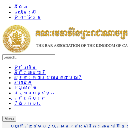
អ៊ីម៉ែល
របៀបប្រើ
ទំនាក់ទំនង
ទំព័រដើម
អំពីគណៈមេធាវី
សុន្ទរកថាប្រធានគណៈមេធាវី
សមាជិក
បណ្ណាល័យ
ជំនួយឧបត្ថម្ភ
ព្រឹត្តិបត្រ
វិចិត្រសាល
Menu
បញ្ជីរាយនាមសប្បុរសជនជាសមាជិកគណៈមេធាវី នៃព្