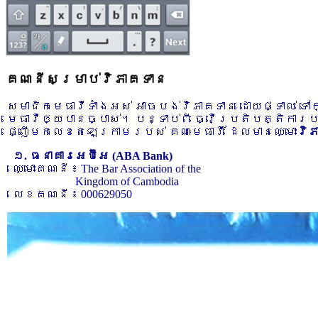
គណនីសម្រាប់វិភាគទាន
សមាជិកមេធាវីទាំងអស់ អាចបង់វិភាគទាន ដោយផ្ទាល់ ទ
មេធាវីឲ្យបានច្បាស់។ បន្ទាប់ពី ធ្វើប្រតិបត្តិការ
ផ្ញើមកលេខតេឡេក្រាមរបស់ គណៈមេធាវី ដែលមានឈ្មោះ
វិ
១. ធនាគារអេប៊ីអេ (ABA Bank)
ឈ្មោះគណនី ៖ The Bar Association of the
Kingdom of Cambodia
លេខគណនី ៖ 000629050