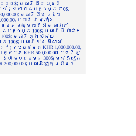
០០០$, មេធាវី គីម សុជាតិ
ល់ ច័ន្ទតារា ឧបត្ថម្ភ ៥0$,
,000.00, មេធាវី គឹម រដ្ធា
.00, មេធាវី វ៉ា ជូទៀង
្ភ 50$, មេធាវី អ៊ឹម សារ៉ាត់
ឧបត្ថម្ភ 100$, មេធាវី អ៊ុំ ម៉ាណិត
00$, មេធាវី ភួង ប៉ោឆាយ
100$, មេធាវី យ័ន ស៊ីណាល់
េនដ៏) ឧបត្ថម្ភ KHR 1,000,000.00,
ត្ថម្ភ KHR 500,000.00, មេធាវី សូ
 រដ្ឋា ឧបត្ថម្ភ 300$, មេធាវី ជៀក
00,000.00, មេធាវី ជៀក ស្រីនាថ