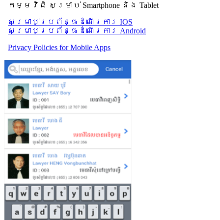
កម្មវិធី សម្រាប់ Smartphone និង Tablet
សម្រាប់​ប្រព័ន្ធដំណើរការ IOS
សម្រាប់​ប្រព័ន្ធដំណើរការ Android
Privacy Policies for Mobile Apps