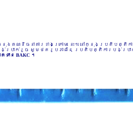
ៅក្នុងគណនីធនាគារខាងក្រោម នេះ។ នៅក្នុងប្រតិបត្តិ
បង់ប្រាក់រួច សូមថតរូបភាពនៃ ប្រតិបត្តិការបង់ប្រាក់
ភាគទាន BAKC ។