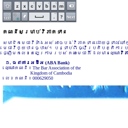
គណនីសម្រាប់វិភាគទាន
សមាជិកមេធាវីទាំងអស់ អាចបង់វិភាគទាន ដោយផ្ទាល់ ទ
មេធាវីឲ្យបានច្បាស់។ បន្ទាប់ពី ធ្វើប្រតិបត្តិការ
ផ្ញើមកលេខតេឡេក្រាមរបស់ គណៈមេធាវី ដែលមានឈ្មោះ
វិ
១. ធនាគារអេប៊ីអេ (ABA Bank)
ឈ្មោះគណនី ៖ The Bar Association of the
Kingdom of Cambodia
លេខគណនី ៖ 000629050