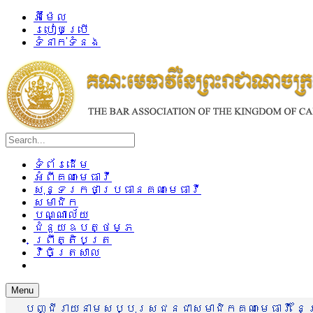
អ៊ីម៉ែល
របៀបប្រើ
ទំនាក់ទំនង
ទំព័រដើម
អំពីគណៈមេធាវី
សុន្ទរកថាប្រធានគណៈមេធាវី
សមាជិក
បណ្ណាល័យ
ជំនួយឧបត្ថម្ភ
ព្រឹត្តិបត្រ
វិចិត្រសាល
Menu
បញ្ជីរាយនាមសប្បុរសជនជាសមាជិកគណៈមេធាវី នៃព្