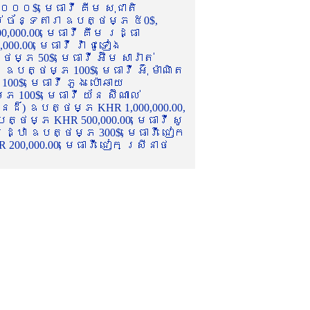
០០០$, មេធាវី គីម សុជាតិ
ល់ ច័ន្ទតារា ឧបត្ថម្ភ ៥0$,
,000.00, មេធាវី គឹម រដ្ធា
.00, មេធាវី វ៉ា ជូទៀង
្ភ 50$, មេធាវី អ៊ឹម សារ៉ាត់
ឧបត្ថម្ភ 100$, មេធាវី អ៊ុំ ម៉ាណិត
00$, មេធាវី ភួង ប៉ោឆាយ
100$, មេធាវី យ័ន ស៊ីណាល់
េនដ៏) ឧបត្ថម្ភ KHR 1,000,000.00,
ត្ថម្ភ KHR 500,000.00, មេធាវី សូ
 រដ្ឋា ឧបត្ថម្ភ 300$, មេធាវី ជៀក
00,000.00, មេធាវី ជៀក ស្រីនាថ