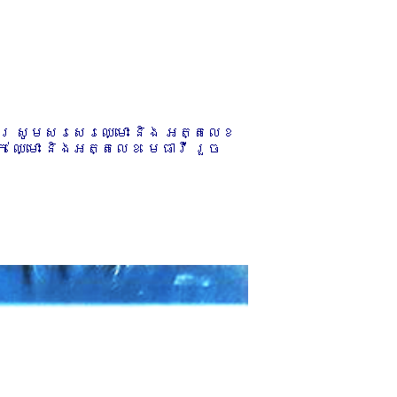
ការ សូមសរសេរឈ្មោះ និង អត្តលេខ
 ឈ្មោះ និងអត្តលេខ មេធាវី រួច