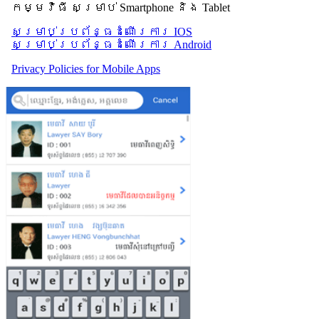
កម្មវិធី សម្រាប់ Smartphone និង Tablet
សម្រាប់​ប្រព័ន្ធដំណើរការ IOS
សម្រាប់​ប្រព័ន្ធដំណើរការ Android
Privacy Policies for Mobile Apps