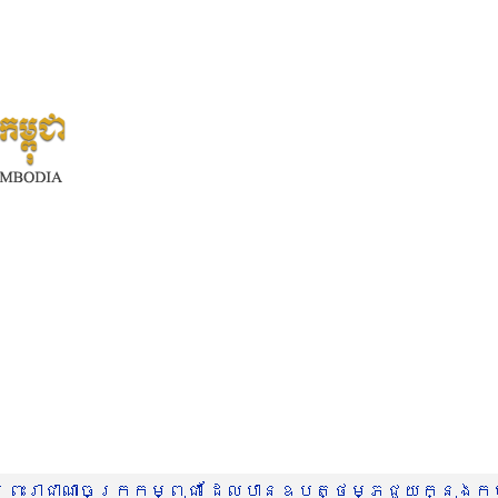
រះរាជាណាចក្រកម្ពុជា ដែលបានឧបត្ថម្ភជួយក្នុងកម