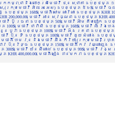
ចក្រកម្ពុជា និងលោកស្រីមេធាវី ថុន សុជាតា ឧបត្ថម្ភ ១
្ស (ក្រុមមេធាវី អិល អេ អេស) ឧបត្ថម្ភ ៥៦$, មេធាវី ច
ាដូ ឧបត្ថម្ភ 168$, មេធាវី សោម ណារីណា ឧបត្ថម្ភ KHR 100
R 200,000.00, មេធាវី អាន សុវឌ្ឍនា ឧបត្ថម្ភ KHR 400,000
ធាវី ប៊ូ រចនា ឧបត្ថម្ភ 50$, មេធាវី អ៊ាម គឹមហៀក ឧបត្ថម
00$, មេធាវី ជា ពិសី ឧបត្ថម្ភ 168$, មេធាវី លី វ៉េងហេង 
 នួន បូរ៉ា ឧបត្ថម្ភ 100$, មេធាវី អ៊ុង រតនា ឧបត្ថម្ភ 1
ាវី ប៊ុន ទី ឧបត្ថម្ភ 100$, មេធាវី គួយ សំណាង ឧបត្ថម្ភ 
ធាវី ហែម វុន និងមេធាវី អ៊ឹង កិរិយា (ក្រុមមេធាវីហ្គ្រ
ី ជាវ ប៊ុនរិទ្ធ ឧបត្ថម្ភ 150$, មេធាវី កែវ វណ្ណាឡុង ឧប
្ភ 300$, មេធាវី យ័ន ស៊ីណាល់ ឧបត្ថម្ភ 99$, មេធាវី វង្ស
 KHR 400,000.00, មេធាវី សៀង ខាន់មករា ឧបត្ថម្ភ KHR 2