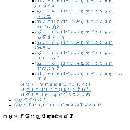
ចៅក្រមតុលាការ-អយ្យការខេត្ត
ព្រៃវែង
ចៅក្រមតុលាការ-អយ្យការខេត្ត
ក្រចេះ
ចៅក្រមតុលាការ-អយ្យការខេត្ត
ស្វាយរៀង
ចៅក្រមតុលាការ-អយ្យការខេត្ត
ស្ទឹងត្រែង
ចៅក្រមតុលាការ-អយ្យការខេត្ត
កោះកុង
ចៅក្រមតុលាការ-អយ្យការខេត្ត
រតនគិរី
ចៅក្រមតុលាការ-អយ្យការខេត្ត
មណ្ឌលគិរី
ចៅក្រមតុលាការ-អយ្យការខេត្តព្រះ
វិហា
ចៅក្រមតាមស្ថាប័នផ្សេងៗ
ចៅក្រមនៅក្រសួងយុត្តិធម៌
ចៅក្រមតាមស្ថាប័នផ្សេងៗ
ស្ថិតិមេធាវី
សិ្ថតិសរុបការិយាល័យមេធាវីទាំងអស់​
កម្មវិធីបញ្ជីឈ្មោះមេធាវី