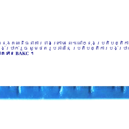
ៅក្នុងគណនីធនាគារខាងក្រោម នេះ។ នៅក្នុងប្រតិបត្តិ
បង់ប្រាក់រួច សូមថតរូបភាពនៃ ប្រតិបត្តិការបង់ប្រាក់
ភាគទាន BAKC ។