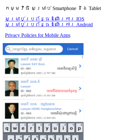
កម្មវិធី សម្រាប់ Smartphone និង Tablet
សម្រាប់​ប្រព័ន្ធដំណើរការ IOS
សម្រាប់​ប្រព័ន្ធដំណើរការ Android
Privacy Policies for Mobile Apps