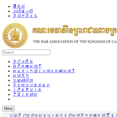
អ៊ីម៉ែល
របៀបប្រើ
ទំនាក់ទំនង
ទំព័រដើម
អំពីគណៈមេធាវី
សុន្ទរកថាប្រធានគណៈមេធាវី
សមាជិក
បណ្ណាល័យ
ជំនួយឧបត្ថម្ភ
ព្រឹត្តិបត្រ
វិចិត្រសាល
Menu
បញ្ជីរាយនាមសប្បុរសជនជាសមាជិកគណៈមេធាវី នៃព្