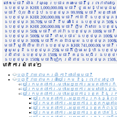
លោកមេធាវី សាំង វណ្ណៈ ប្រធានគណៈមេធាវីនៃព្រះរាជាណា
ឧបត្ថម្ភ KHR 1,000,000.00, មេធាវី ជួន សេដ្ឋសម្ផស
មេធាវី ប៉ុល ពិជេដ្ឋ ឧបត្ថម្ភ 99.99$, មេធាវី សត្យា ណ
ឧបត្ថម្ភ KHR 200,000.00, មេធាវី កាដា ជី ឧបត្ថម្ភ KH
ឧបត្ថម្ភ 30.70$, មេធាវី ខឹម ណាដែន ឧបត្ថម្ភ 50$, មេ
ឧបត្ថម្ភ KHR 200,000.00, មេធាវី ញឹម ពិសាល ឧបត្ថម្ភ 1
ឧបត្ថម្ភ 50$, មេធាវី ជា ភារ៉ា ឧបត្ថម្ភ 100$, មេធាវី
ឧបត្ថម្ភ 500$, មេធាវី ជា សុខចាន់ ឧបត្ថម្ភ 100$, មេធ
ឧបត្ថម្ភ 300$, មេធាវី កែ ឆដាផស្ស ឧបត្ថម្ភ 100$, មេ
មេធាវី សួគ៌ា លឹមដារា ឧបត្ថម្ភ KHR 741,000.00, មេធាវ
មូសេ្សន្នី ឧបត្ថម្ភ 25$, មេធាវី ញ៉ែម សេដ្ឋា ឧបត្ថម
ស្រីនាថ ឧបត្ថម្ភ 150$, មេធាវី គន្ធ សុធីរ ឧបត្ថម្ភ
ឧបត្ថម្ភ 150$, មេធាវី ជៀក ស្រីនាថ ឧបត្ថម្ភ 150$,
មាតិការសំខាន់ៗ
បញ្ជី​រាយ​នាមករណ៍ ការិយាល័យ​មេធាវី​
បញ្ជី​រាយ​នាមករណ៍​ចៅក្រម និងព្រះរាជអាជ្ញា
ចៅក្រមតុលាការ-មហាអយ្យការអមតុលាការកំ
ចៅក្រមតុលាការ-មហាអយ្យការអមសាលាឧទ្ធ
ចៅក្រមតុលាការ-មហាអយ្យការខេត្ត និង ក្
ចៅក្រមតុលាការ-អយ្យការក្រុងភ្នំពេ
ចៅក្រមតុលាការ-អយ្យការខេត្តកណ្តា
ចៅក្រមតុលាការ-អយ្យការខេត្តកំពង់
ចៅក្រមតុលាការ-អយ្យការខេត្តបាត់ដ