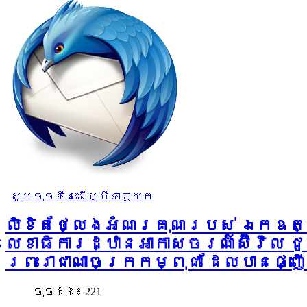
សូមចុចទីនេះដើម្បីទាញយក
លិខិតថ្លែងអំណរគុណរបស់ ឯកឧត្ត
លេខាធិការដ្ឋានអាកាសចរណ៍ស៊ីវិល ជូ
ព្រះរាជាណាចក្រកម្ពុជា ដែលបានផ
ចុច​ដង៖ 221