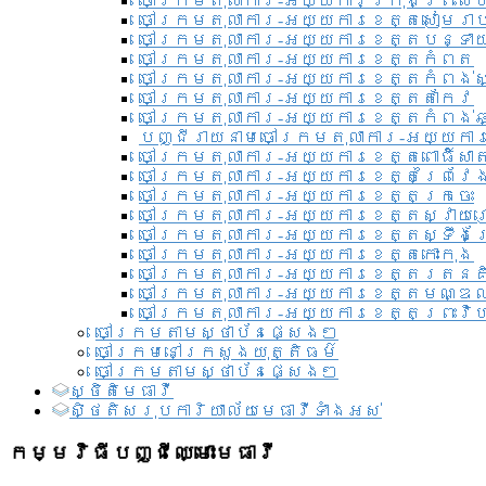
ចៅក្រមតុលាការ-អយ្យការ​ក្រុងព្រះសី
ចៅក្រមតុលាការ-អយ្យការខេត្តសៀមរា
ចៅក្រមតុលាការ-អយ្យការខេត្តបន្ទា
ចៅក្រមតុលាការ-អយ្យការខេត្តកំពត
ចៅក្រមតុលាការ-អយ្យការខេត្តកំពង់ស
ចៅក្រមតុលាការ-អយ្យការខេត្តតាកែវ
ចៅក្រមតុលាការ-អយ្យការខេត្តកំពង់ឆ្
បញ្ជីរាយនាមចៅក្រមតុលាការ-អយ្យការ
ចៅក្រមតុលាការ-អយ្យការខេត្តពោធិ៍សាត
ចៅក្រមតុលាការ-អយ្យការខេត្តព្រៃវែ
ចៅក្រមតុលាការ-អយ្យការខេត្តក្រចេះ
ចៅក្រមតុលាការ-អយ្យការខេត្តស្វាយ
ចៅក្រមតុលាការ-អយ្យការខេត្តស្ទឹងត
ចៅក្រមតុលាការ-អយ្យការខេត្តកោះកុង
ចៅក្រមតុលាការ-អយ្យការខេត្តរតនគ
ចៅក្រមតុលាការ-អយ្យការខេត្តមណ្ឌល
ចៅក្រមតុលាការ-អយ្យការខេត្តព្រះវិហ
ចៅក្រមតាមស្ថាប័នផ្សេងៗ
ចៅក្រមនៅក្រសួងយុត្តិធម៌
ចៅក្រមតាមស្ថាប័នផ្សេងៗ
ស្ថិតិមេធាវី
សិ្ថតិសរុបការិយាល័យមេធាវីទាំងអស់​
កម្មវិធីបញ្ជីឈ្មោះមេធាវី