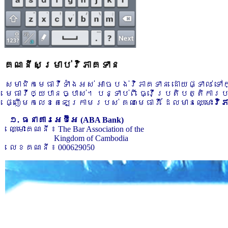
គណនីសម្រាប់វិភាគទាន
សមាជិកមេធាវីទាំងអស់ អាចបង់វិភាគទាន ដោយផ្ទាល់ ទ
មេធាវីឲ្យបានច្បាស់។ បន្ទាប់ពី ធ្វើប្រតិបត្តិការ
ផ្ញើមកលេខតេឡេក្រាមរបស់ គណៈមេធាវី ដែលមានឈ្មោះ
វិ
១. ធនាគារអេប៊ីអេ (ABA Bank)
ឈ្មោះគណនី ៖ The Bar Association of the
Kingdom of Cambodia
លេខគណនី ៖ 000629050