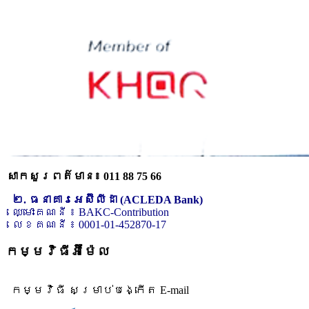
សាកសួរពត៌មាន៖ 011 88 75 66
២. ធនាគារអេស៊ីលីដា (ACLEDA Bank)
ឈ្មោះគណនី ៖ BAKC-Contribution
លេខគណនី ៖ 0001-01-452870-17
កម្មវិធីអ៊ីម៉ែល
កម្មវិធី សម្រាប់បង្កើត E-mail