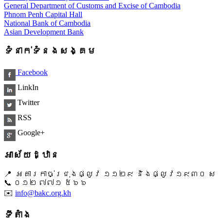
General Department of Customs and Excise of Cambodia
Phnom Penh Capital Hall
National Bank of Cambodia
Asian Development Bank
ទំនាក់ទំនងសង្គម
Facebook
LinkIn
Twitter
RSS
Google+
អាស័យដ្ឋាន
📍 អគារកាច់ជ្រុងផ្លូវ ១១២៩ និងផ្លូវ១៩៣០ សង្ក
📞 ​០១២ ៧៧១ ៥៦៦
✉️
info@bakc.org.kh
ទីតាំង