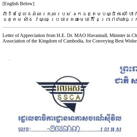
[English Below]
លិខិតថ្លែងអំណរគុណរបស់ ឯកឧត្តមបណ្ឌិត ម៉ៅ ហាវណ
ឧត្តម សាំង វណ្ណៈ ប្រធានគណៈមេធាវី នៃព្រះរាជាណា
Letter of Appreciation from H.E. Dr. MAO Havannall, Minister in Cha
Association of the Kingdom of Cambodia, for Conveying Best Wishes 