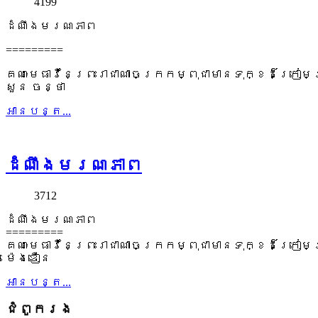
4199
ដំណឹងមរណភាព
=========
គណៈមេធាវីនៃព្រះរាជាណាចក្រកម្ពុជាមានទុក្ខដ៏ក្រៀមក
សួន ចន្ថា
អាន​បន្ត...
ដំណឹងមរណភាព
3712
ដំណឹងមរណភាព
=========
គណៈមេធាវីនៃព្រះរាជាណាចក្រកម្ពុជាមានទុក្ខដ៏ក្រៀមក
ម៉េងឌឿន
អាន​បន្ត...
ជំពូក​រង