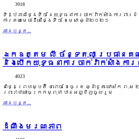
3918
ទិដ្ឋភាពថ្ងៃទី១ នៃយុទ្ធនាការចាក់វ៉ាក់សាំងការពារជំ
ការគណៈមេធាវីនៅថ្ងៃទី១ ខែមេសា ឆ្នាំ២០២១
អាន​បន្ត...
ឯកឧត្តម លី ច័ន្ទតុលា ប្រធានគណៈ
និងបើកយុទ្ធនាការចាក់វ៉ាក់សាំងកា
4023
នាថ្ងៃព្រហស្បតិ៍ ៤រោច ខែចេត្រ ឆ្នាំជូត ទោស័ក ព.
ព្រះរាជាណាចក្រកម្ពុជា បានអញ្ជីញចូលរួម
អាន​បន្ត...
ដំណឹងមរណភាព