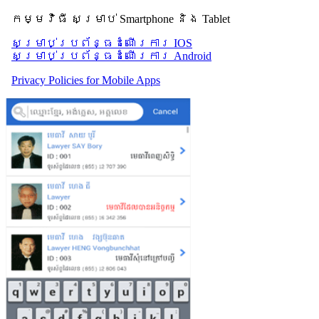
កម្មវិធី សម្រាប់ Smartphone និង Tablet
សម្រាប់​ប្រព័ន្ធដំណើរការ IOS
សម្រាប់​ប្រព័ន្ធដំណើរការ Android
Privacy Policies for Mobile Apps