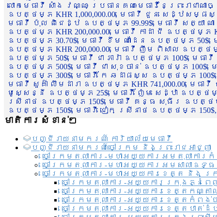
លោកមេធាវី សាំង វណ្ណៈ ប្រធានគណៈមេធាវីនៃព្រះរាជាណា
ឧបត្ថម្ភ KHR 1,000,000.00, មេធាវី ជួន សេដ្ឋសម្ផស
មេធាវី ប៉ុល ពិជេដ្ឋ ឧបត្ថម្ភ 99.99$, មេធាវី សត្យា ណ
ឧបត្ថម្ភ KHR 200,000.00, មេធាវី កាដា ជី ឧបត្ថម្ភ KH
ឧបត្ថម្ភ 30.70$, មេធាវី ខឹម ណាដែន ឧបត្ថម្ភ 50$, មេ
ឧបត្ថម្ភ KHR 200,000.00, មេធាវី ញឹម ពិសាល ឧបត្ថម្ភ 1
ឧបត្ថម្ភ 50$, មេធាវី ជា ភារ៉ា ឧបត្ថម្ភ 100$, មេធាវី
ឧបត្ថម្ភ 500$, មេធាវី ជា សុខចាន់ ឧបត្ថម្ភ 100$, មេធ
ឧបត្ថម្ភ 300$, មេធាវី កែ ឆដាផស្ស ឧបត្ថម្ភ 100$, មេ
មេធាវី សួគ៌ា លឹមដារា ឧបត្ថម្ភ KHR 741,000.00, មេធាវ
មូសេ្សន្នី ឧបត្ថម្ភ 25$, មេធាវី ញ៉ែម សេដ្ឋា ឧបត្ថម
ស្រីនាថ ឧបត្ថម្ភ 150$, មេធាវី គន្ធ សុធីរ ឧបត្ថម្ភ
ឧបត្ថម្ភ 150$, មេធាវី ជៀក ស្រីនាថ ឧបត្ថម្ភ 150$,
មាតិការសំខាន់ៗ
បញ្ជី​រាយ​នាមករណ៍ ការិយាល័យ​មេធាវី​
បញ្ជី​រាយ​នាមករណ៍​ចៅក្រម និងព្រះរាជអាជ្ញា
ចៅក្រមតុលាការ-មហាអយ្យការអមតុលាការកំ
ចៅក្រមតុលាការ-មហាអយ្យការអមសាលាឧទ្ធ
ចៅក្រមតុលាការ-មហាអយ្យការខេត្ត និង ក្
ចៅក្រមតុលាការ-អយ្យការក្រុងភ្នំពេ
ចៅក្រមតុលាការ-អយ្យការខេត្តកណ្តា
ចៅក្រមតុលាការ-អយ្យការខេត្តកំពង់
ចៅក្រមតុលាការ-អយ្យការខេត្តបាត់ដ