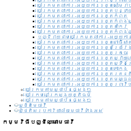
ចៅក្រមតុលាការ-អយ្យការ​ក្រុងព្រះសី
ចៅក្រមតុលាការ-អយ្យការខេត្តសៀមរា
ចៅក្រមតុលាការ-អយ្យការខេត្តបន្ទា
ចៅក្រមតុលាការ-អយ្យការខេត្តកំពត
ចៅក្រមតុលាការ-អយ្យការខេត្តកំពង់ស
ចៅក្រមតុលាការ-អយ្យការខេត្តតាកែវ
ចៅក្រមតុលាការ-អយ្យការខេត្តកំពង់ឆ្
បញ្ជីរាយនាមចៅក្រមតុលាការ-អយ្យការ
ចៅក្រមតុលាការ-អយ្យការខេត្តពោធិ៍សាត
ចៅក្រមតុលាការ-អយ្យការខេត្តព្រៃវែ
ចៅក្រមតុលាការ-អយ្យការខេត្តក្រចេះ
ចៅក្រមតុលាការ-អយ្យការខេត្តស្វាយ
ចៅក្រមតុលាការ-អយ្យការខេត្តស្ទឹងត
ចៅក្រមតុលាការ-អយ្យការខេត្តកោះកុង
ចៅក្រមតុលាការ-អយ្យការខេត្តរតនគ
ចៅក្រមតុលាការ-អយ្យការខេត្តមណ្ឌល
ចៅក្រមតុលាការ-អយ្យការខេត្តព្រះវិហ
ចៅក្រមតាមស្ថាប័នផ្សេងៗ
ចៅក្រមនៅក្រសួងយុត្តិធម៌
ចៅក្រមតាមស្ថាប័នផ្សេងៗ
ស្ថិតិមេធាវី
សិ្ថតិសរុបការិយាល័យមេធាវីទាំងអស់​
កម្មវិធីបញ្ជីឈ្មោះមេធាវី