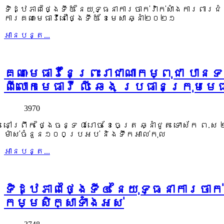
ទិដ្ឋភាពថ្ងៃទី៥ នៃយុទ្ធនាការចាក់វ៉ាក់សាំងការពារជំ
ការគណៈមេធាវីនៅថ្ងៃទី៥ ខែមេសា ឆ្នាំ២០២១
អាន​បន្ត...
គណៈមេធាវីនៃព្រះរាជាណាកម្ពុជា បា
ពីលោកមេធាវី លី ឆេង ប្រធានក្រុមមេ
3970
នៅព្រឹក ថ្ងៃចន្ទ ៨រោច ខែចេត្រ ឆ្នាំជូត ទោស័ក ព.
ម៉ាស់ចំនួន១០០ប្រអប់ និងទឹកអាល់កុល
អាន​បន្ត...
ទិដ្ឋភាពថ្ងៃទី៤ នៃយុទ្ធនាការចាក់វ
កម្មសិក្សាទាំងអស់