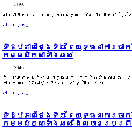
4166
សារលិខិតជូនពរ សម្តេចអគ្គមហាសេនាបតីតេជោ ហ៊ុន ស
អាន​បន្ត...
ទិដ្ឋភាពថ្ងៃទី២ នៃយុទ្ធនាការចាក់វ
កម្មសិក្សាទាំងអស់
3946
ទិដ្ឋភាពថ្ងៃទី២ នៃយុទ្ធនាការចាក់វ៉ាក់សាំងការពារជំ
ការគណៈមេធាវីនៅថ្ងៃទី២ ខែមេសា ឆ្នាំ២០២១
អាន​បន្ត...
ទិដ្ឋភាពថ្ងៃទី១ នៃយុទ្ធនាការចាក់វ
កម្មសិក្សាទាំងអស់ ដែលបានប្រព្រឹត