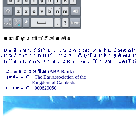
គណនីសម្រាប់វិភាគទាន
សមាជិកមេធាវីទាំងអស់ អាចបង់វិភាគទាន ដោយផ្ទាល់ ទ
មេធាវីឲ្យបានច្បាស់។ បន្ទាប់ពី ធ្វើប្រតិបត្តិការ
ផ្ញើមកលេខតេឡេក្រាមរបស់ គណៈមេធាវី ដែលមានឈ្មោះ
វិ
១. ធនាគារអេប៊ីអេ (ABA Bank)
ឈ្មោះគណនី ៖ The Bar Association of the
Kingdom of Cambodia
លេខគណនី ៖ 000629050