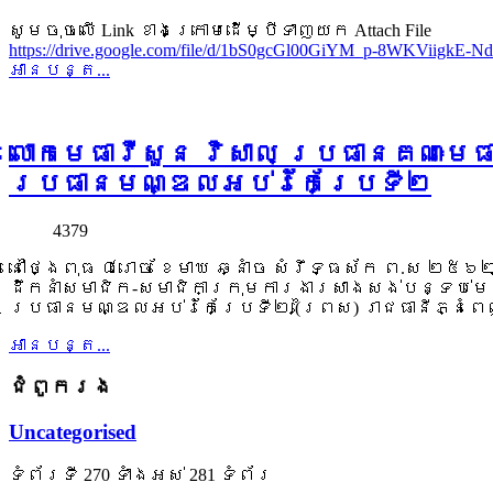
សូមចុចលើ Link ខាងក្រោមដើម្បីទាញយក Attach File
https://drive.google.com/file/d/1bS0gcGl00GiYM_p-8WKViigkE-Nd
អាន​បន្ត...
លោកមេធាវីសួន វិសាល ប្រធានគណៈមេ
ប្រធានមណ្ឌលអប់រំកែប្រែទី២
4379
នៅថ្ងៃពុធ ៨រោច ខែមាឃ ឆ្នាំច សំរឹទ្ធស័ក ព.ស ២៥៦២
ដឹកនាំសមាជិក-សមាជិកាក្រុមការងារសាងសង់បន្ទប់មេ
ប្រធានមណ្ឌលអប់រំកែប្រែទី២ (ព្រៃស) រាជធានីភ្នំព
អាន​បន្ត...
ជំពូក​រង
Uncategorised
ទំព័រ​ទី 270 ​ទាំងអស់ 281 ទំព័រ