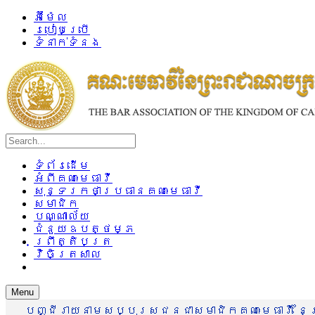
អ៊ីម៉ែល
របៀបប្រើ
ទំនាក់ទំនង
ទំព័រដើម
អំពីគណៈមេធាវី
សុន្ទរកថាប្រធានគណៈមេធាវី
សមាជិក
បណ្ណាល័យ
ជំនួយឧបត្ថម្ភ
ព្រឹត្តិបត្រ
វិចិត្រសាល
Menu
បញ្ជីរាយនាមសប្បុរសជនជាសមាជិកគណៈមេធាវី នៃព្