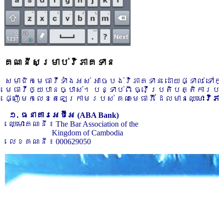
គណនីសម្រាប់វិភាគទាន
សមាជិកមេធាវីទាំងអស់ អាចបង់វិភាគទាន ដោយផ្ទាល់ ទ
មេធាវីឲ្យបានច្បាស់។ បន្ទាប់ពី ធ្វើប្រតិបត្តិការ
ផ្ញើមកលេខតេឡេក្រាមរបស់ គណៈមេធាវី ដែលមានឈ្មោះ
វិ
១. ធនាគារអេប៊ីអេ (ABA Bank)
ឈ្មោះគណនី ៖ The Bar Association of the
Kingdom of Cambodia
លេខគណនី ៖ 000629050