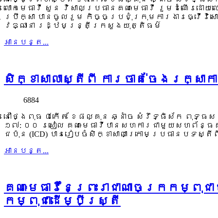
លោកមេធាវី សួន វិសាលប្រធានគណៈមេធាវី រួមដំណើរដោយ
ប្រឹក្សា បានចូលរួម កិច្ចប្រជុំក្រុមការងារធ្វើ
វឌ្ឍានា រដ្ឋមន្រ្តីក្រសួងយុត្តិធម៌
អាន​បន្ត...
សិក្ខាសាលាស្តីពី ការចាត់ចែងរក្សា
6884
នៅថ្ងៃពុធ ៨កើត ខែផល្គុន ឆ្នាំច សំរឹទ្ធិស័ក ពុទ្
១៧: ០០ រសៀល គណៈមេធាវីបានសហការជាមួយសហព័ន្ធគណៈ
ជប៉ុន (ICD) បានរៀបចំសិក្ខាសាលាក្រោមប្រធានបទស្តីព
អាន​បន្ត...
គណៈមេធាវីនៃព្រះរាជាណាចក្រកម្ពុជា
កម្ពុជាដើម្បីស្រ្តី