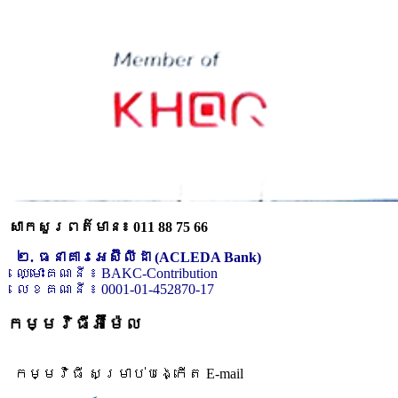
សាកសួរពត៌មាន៖ 011 88 75 66
២. ធនាគារអេស៊ីលីដា (ACLEDA Bank)
ឈ្មោះគណនី ៖ BAKC-Contribution
លេខគណនី ៖ 0001-01-452870-17
កម្មវិធីអ៊ីម៉ែល
កម្មវិធី សម្រាប់បង្កើត E-mail