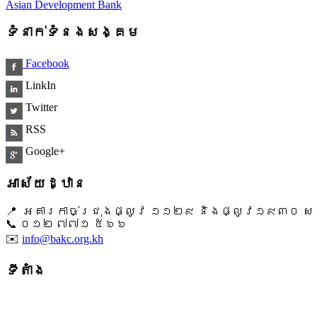
Asian Development Bank
ទំនាក់ទំនងសង្គម
Facebook
LinkIn
Twitter
RSS
Google+
អាស័យដ្ឋាន
📍 អគារកាច់ជ្រុងផ្លូវ ១១២៩ និងផ្លូវ១៩៣០ សង្ក
📞 ​០១២ ៧៧១ ៥៦៦
✉️
info@bakc.org.kh
ទីតាំង