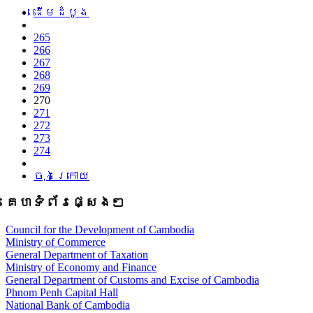
ដើម​ដំបូង
265
266
267
268
269
270
271
272
273
274
ចុងក្រោយ
គេហទំព័រផ្សេងៗ
Council for the Development of Cambodia
Ministry of Commerce
General Department of Taxation
Ministry of Economy and Finance
General Department of Customs and Excise of Cambodia
Phnom Penh Capital Hall
National Bank of Cambodia