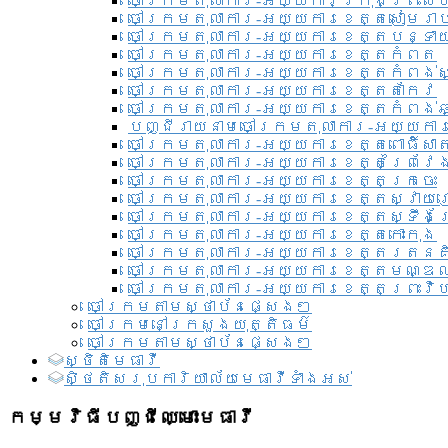
ចៅក្រមតុលាការ-អយ្យការ​ក្រុងព្រះសី
ចៅក្រមតុលាការ-អយ្យការខេត្តសៀមរា
ចៅក្រមតុលាការ-អយ្យការខេត្តបន្ទា
ចៅក្រមតុលាការ-អយ្យការខេត្តកំពត
ចៅក្រមតុលាការ-អយ្យការខេត្តកំពង់ស
ចៅក្រមតុលាការ-អយ្យការខេត្តតាកែវ
ចៅក្រមតុលាការ-អយ្យការខេត្តកំពង់ឆ្
បញ្ជីរាយនាមចៅក្រមតុលាការ-អយ្យការ
ចៅក្រមតុលាការ-អយ្យការខេត្តពោធិ៍សាត
ចៅក្រមតុលាការ-អយ្យការខេត្តព្រៃវែ
ចៅក្រមតុលាការ-អយ្យការខេត្តក្រចេះ
ចៅក្រមតុលាការ-អយ្យការខេត្តស្វាយ
ចៅក្រមតុលាការ-អយ្យការខេត្តស្ទឹងត
ចៅក្រមតុលាការ-អយ្យការខេត្តកោះកុង
ចៅក្រមតុលាការ-អយ្យការខេត្តរតនគ
ចៅក្រមតុលាការ-អយ្យការខេត្តមណ្ឌល
ចៅក្រមតុលាការ-អយ្យការខេត្តព្រះវិហ
ចៅក្រមតាមស្ថាប័នផ្សេងៗ
ចៅក្រមនៅក្រសួងយុត្តិធម៌
ចៅក្រមតាមស្ថាប័នផ្សេងៗ
ស្ថិតិមេធាវី
សិ្ថតិសរុបការិយាល័យមេធាវីទាំងអស់​
កម្មវិធីបញ្ជីឈ្មោះមេធាវី