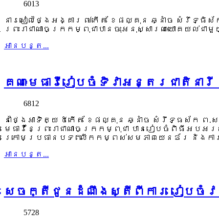
6013
នារសៀលថ្ងៃអង្គារ ៧កើត ខែផល្គុន ឆ្នាំច សំរឹទ្ធិស
ព្រះរាជាណាចក្រកម្ពុជាបានចុះអនុស្សារណៈយោគយល់ជាមួយក
អាន​បន្ត...
គណៈមេធាវីរៀបចំទិវាអន្តរជាតិនារី
6812
នាថ្ងៃអាទិត្យ ៥កើត ខែផល្គុន ឆ្នាំច សំរឹទ្ធស័ក 
មេធាវីនៃព្រះរាជាណាចក្រកម្ពុជា បានរៀបចំពិធីអបអ
ក្រោមប្រធានបទ “លើកកម្ពស់សមភាពយេនឌ័រ និងកា
អាន​បន្ត...
សេចក្តីជូនដំណឹងស្តីពីការ រៀបចំវ
5728