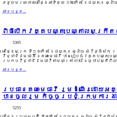
ទទួលមរណភាពនៅថ្ងៃអាទិត្យ ១២កើត ខែផល្គុន ឆ្នាំ
អាន​បន្ត...
ពិធីបើកវគ្គបណ្តុះបណ្តាលសុក្រឹតក
5305
នៅថ្ងៃសុក្រ ទី១០កើត ខែផល្គុន ឆ្នាំច សំរឹទ្ធិស័ក
វិជ្ជាជីវៈមេធាវី នៃគណៈមេធាវី បានរៀបចំវគ្គបណ្តុះប
ប្រកបវិជ្ជាជីវៈមេធាវីតាមមាត្រា ៣២ នៃច្បាប់ស្តីពីល
អាន​បន្ត...
ប្រធានគណៈមេធាវី រួមដំណើរដោយអគ្គ
បានចូលរួម កិច្ចប្រជុំក្រុមការងា
5255
នៅថ្ងៃព្រហស្បតិ៍ ទី៩កើត ខែផល្គុន ឆ្នាំច សំរឹទ្ធិស