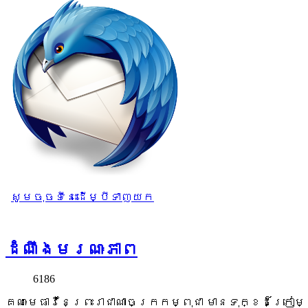
សូមចុចទីនេះដើម្បីទាញយក
ដំណឹងមរណៈភាព
6186
គណៈមេធាវីនៃព្រះរាជាណាចក្រកម្ពុជា មានទុក្ខដ៏ក្រៀម