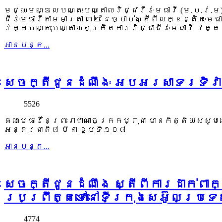
មជ្ឈមណ្ឌលបណ្តុះបណ្តាលវិជ្ជាវីវៈមេធាវី (ម.ប.វ.
ជីវៈមេធាវីតាមមាត្រា ៣២ នៃច្បាប់ស្តីពីលក្ខន្តិកៈម
វគ្គបណ្តុះបណ្តាលសុក្រឹតការវិជ្ជាជីវៈមេធាវី វគ្គ
អាន​បន្ត...
សេចក្តីជូនដំណឹងៈ អបអរសាទរទិវាស
5526
គណៈមេធាវីនៃព្រះរាជាណាចក្រកម្ពុជា មានកិត្តិយសស
អន្តរជាតិ៨ មីនា ខួបទី១០៨
អាន​បន្ត...
សេចក្តីជូនដំណឹង ស្តីពីការដាក់ពា
ប្រព្រឹត្តទៅនៅទីក្រុងសេអ៊ូលប្រទ
4774