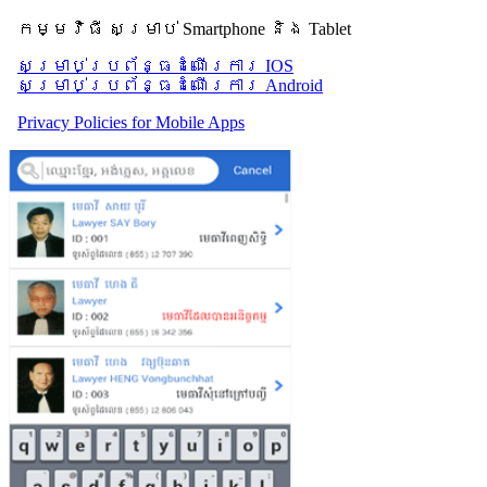
កម្មវិធី សម្រាប់ Smartphone និង Tablet
សម្រាប់​ប្រព័ន្ធដំណើរការ IOS
សម្រាប់​ប្រព័ន្ធដំណើរការ Android
Privacy Policies for Mobile Apps