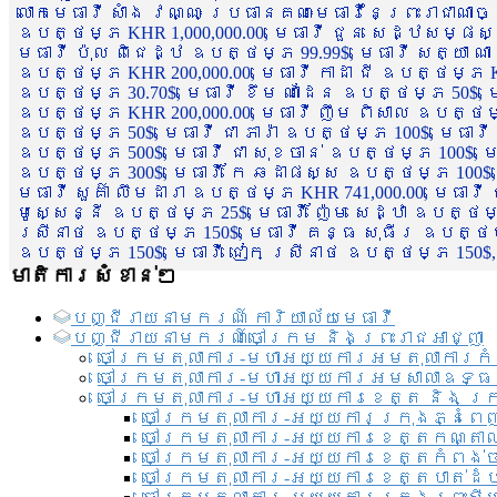
លោកមេធាវី សាំង វណ្ណៈ ប្រធានគណៈមេធាវីនៃព្រះរាជាណា
ឧបត្ថម្ភ KHR 1,000,000.00, មេធាវី ជួន សេដ្ឋសម្ផស
មេធាវី ប៉ុល ពិជេដ្ឋ ឧបត្ថម្ភ 99.99$, មេធាវី សត្យា ណ
ឧបត្ថម្ភ KHR 200,000.00, មេធាវី កាដា ជី ឧបត្ថម្ភ KH
ឧបត្ថម្ភ 30.70$, មេធាវី ខឹម ណាដែន ឧបត្ថម្ភ 50$, មេ
ឧបត្ថម្ភ KHR 200,000.00, មេធាវី ញឹម ពិសាល ឧបត្ថម្ភ 1
ឧបត្ថម្ភ 50$, មេធាវី ជា ភារ៉ា ឧបត្ថម្ភ 100$, មេធាវី
ឧបត្ថម្ភ 500$, មេធាវី ជា សុខចាន់ ឧបត្ថម្ភ 100$, មេធ
ឧបត្ថម្ភ 300$, មេធាវី កែ ឆដាផស្ស ឧបត្ថម្ភ 100$, មេ
មេធាវី សួគ៌ា លឹមដារា ឧបត្ថម្ភ KHR 741,000.00, មេធាវ
មូសេ្សន្នី ឧបត្ថម្ភ 25$, មេធាវី ញ៉ែម សេដ្ឋា ឧបត្ថម
ស្រីនាថ ឧបត្ថម្ភ 150$, មេធាវី គន្ធ សុធីរ ឧបត្ថម្ភ
ឧបត្ថម្ភ 150$, មេធាវី ជៀក ស្រីនាថ ឧបត្ថម្ភ 150$,
មាតិការសំខាន់ៗ
បញ្ជី​រាយ​នាមករណ៍ ការិយាល័យ​មេធាវី​
បញ្ជី​រាយ​នាមករណ៍​ចៅក្រម និងព្រះរាជអាជ្ញា
ចៅក្រមតុលាការ-មហាអយ្យការអមតុលាការកំ
ចៅក្រមតុលាការ-មហាអយ្យការអមសាលាឧទ្ធ
ចៅក្រមតុលាការ-មហាអយ្យការខេត្ត និង ក្
ចៅក្រមតុលាការ-អយ្យការក្រុងភ្នំពេ
ចៅក្រមតុលាការ-អយ្យការខេត្តកណ្តា
ចៅក្រមតុលាការ-អយ្យការខេត្តកំពង់
ចៅក្រមតុលាការ-អយ្យការខេត្តបាត់ដ