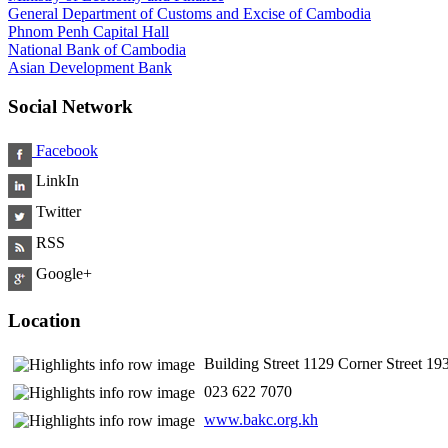
General Department of Customs and Excise of Cambodia
Phnom Penh Capital Hall
National Bank of Cambodia
Asian Development Bank
Social Network
Facebook
LinkIn
Twitter
RSS
Google+
Location
Building Street 1129 Corner Street 
​ 023 622 7070
www.bakc.org.kh