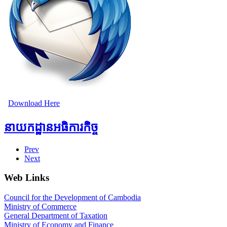
Download Here
នាយកដ្ឋានអធិការកិច្ច
Prev
Next
Web Links
Council for the Development of Cambodia
Ministry of Commerce
General Department of Taxation
Ministry of Economy and Finance