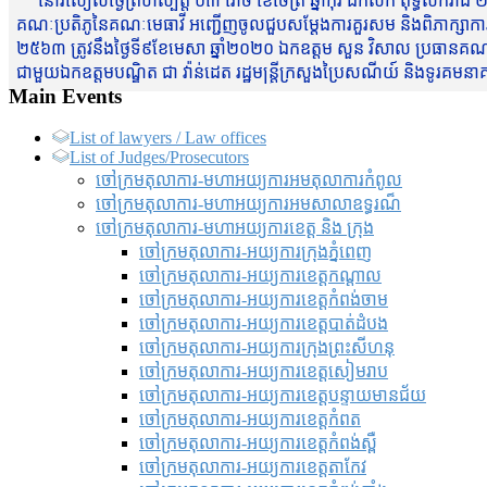
នៅរសៀលថ្ងៃព្រហស្បត្តិ៍ ០៣ រោច ខែចែត្រ ឆ្នាំកុរ ឯកស័ក ពុទ្ធសករាជ ២
គណៈប្រតិភូនៃគណៈមេធាវី អញ្ជើញចូលជួបសម្តែងការគួរសម និងពិភាក្សាការងារជា
២៥៦៣ ត្រូវនឹងថ្ងៃទី៩ខែមេសា ឆ្នាំ២០២០ ឯកឧត្តម សួន វិសាល ប្រធានគណៈ
ជាមួយឯកឧត្តមបណ្ឌិត ជា វ៉ាន់ដេត រដ្ឋមន្រ្តីក្រសួងប្រៃសណីយ៍ និងទូរគម
Main Events
List of lawyers / Law offices
List of Judges/Prosecutors
ចៅក្រមតុលាការ-មហាអយ្យការអមតុលាការកំពូល
ចៅក្រមតុលាការ-មហាអយ្យការអមសាលាឧទ្ធរណ៏
ចៅក្រមតុលាការ-មហាអយ្យការខេត្ត និង ក្រុង
ចៅក្រមតុលាការ-អយ្យការក្រុងភ្នំពេញ
ចៅក្រមតុលាការ-អយ្យការខេត្តកណ្តាល
ចៅក្រមតុលាការ-អយ្យការខេត្តកំពង់ចាម
ចៅក្រមតុលាការ-អយ្យការខេត្តបាត់ដំបង
ចៅក្រមតុលាការ-អយ្យការ​ក្រុងព្រះសីហនុ
ចៅក្រមតុលាការ-អយ្យការខេត្តសៀមរាប
ចៅក្រមតុលាការ-អយ្យការខេត្តបន្ទាយមានជ័យ
ចៅក្រមតុលាការ-អយ្យការខេត្តកំពត
ចៅក្រមតុលាការ-អយ្យការខេត្តកំពង់ស្ពឺ
ចៅក្រមតុលាការ-អយ្យការខេត្តតាកែវ