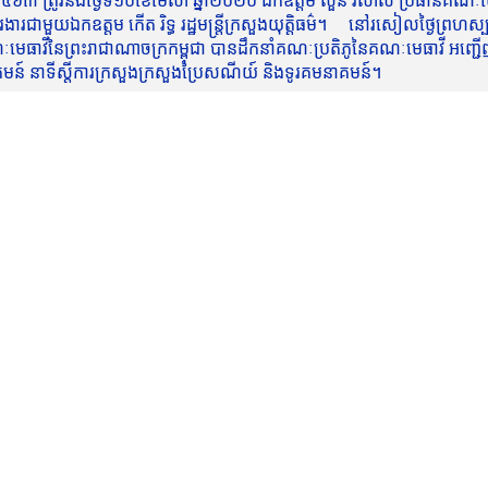
៥៦៣ ត្រូវនឹងថ្ងៃទី១០ខែមេសា ឆ្នាំ២០២០ ឯកឧត្តម សួន វិសាល ប្រធានគណៈមេធ
មួយឯកឧត្តម កើត រិទ្ធ រដ្ឋមន្ត្រីក្រសួងយុត្តិធម៌។ នៅរសៀលថ្ងៃព្រហស្បត្តិ
មេធាវីនៃព្រះរាជាណាចក្រកម្ពុជា បានដឹកនាំគណៈប្រតិភូនៃគណៈមេធាវី អញ្ជើ
នាគមន៍ នាទីស្តីការក្រសួងក្រសួងប្រៃសណីយ៍ និងទូរគមនាគមន៍។