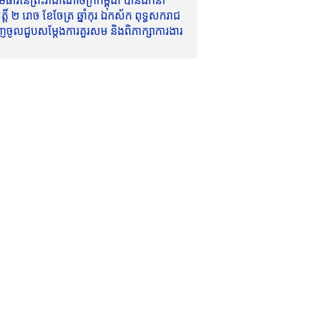
ាវីនៃព្រះរាជាណាចក្រកម្ពុជា បានដឹកនាំ
៍ ២ រោច ខែចែត្រ ឆ្នាំកុរ ឯកស័ក ពុទ្ធសករាជ
ញចូលជួបសម្តែងការគួរសម និងពិភាក្សាការងារ