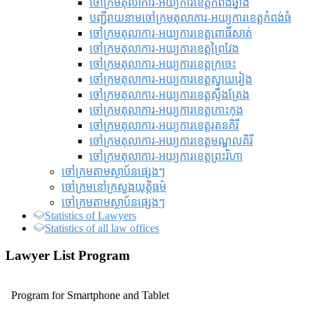
ចៅក្រមតុលាការ-អយ្យការខេត្តកំពង់ឆ្នាំង
បញ្ជីរាយនាមចៅក្រមតុលាការ-អយ្យការខេត្តកំពង់ធំ
ចៅក្រមតុលាការ-អយ្យការខេត្តពោធិ៍សាត់
ចៅក្រមតុលាការ-អយ្យការខេត្តព្រៃវែង
ចៅក្រមតុលាការ-អយ្យការខេត្តក្រចេះ
ចៅក្រមតុលាការ-អយ្យការខេត្តស្វាយរៀង
ចៅក្រមតុលាការ-អយ្យការខេត្តស្ទឹងត្រែង
ចៅក្រមតុលាការ-អយ្យការខេត្តកោះកុង
ចៅក្រមតុលាការ-អយ្យការខេត្តរតនគិរី
ចៅក្រមតុលាការ-អយ្យការខេត្តមណ្ឌលគិរី
ចៅក្រមតុលាការ-អយ្យការខេត្តព្រះវិហា
ចៅក្រមតាមស្ថាប័នផ្សេងៗ
ចៅក្រមនៅក្រសួងយុត្តិធម៌
ចៅក្រមតាមស្ថាប័នផ្សេងៗ
Statistics of Lawyers
Statistics of all law offices
Lawyer List Program
Program for Smartphone and Tablet