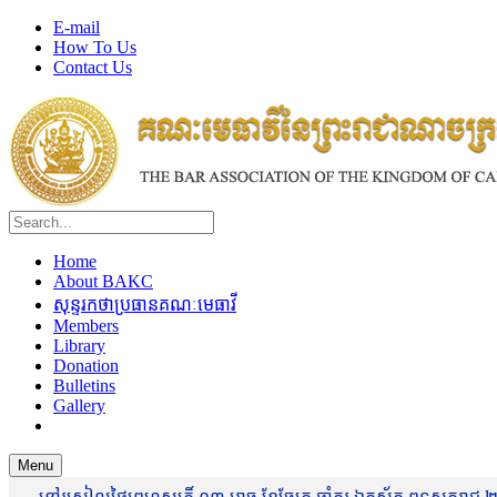
E-mail
How To Us
Contact Us
Home
About BAKC
សុន្ទរកថាប្រធានគណៈមេធាវី
Members
Library
Donation
Bulletins
Gallery
Menu