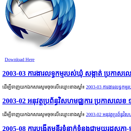
Download Here
2003-03 ការងារលទ្ធកម្មរបស់ឃុំ សង្កាត់ ប្រកា
ដើម្បីទាញយកឯកសារសូមចុចលើឈ្មោះខាងស្តាំ៖
2003-03 ការងារលទ្ធកម្ម
2003-02 អនុវត្តប្រព័ន្ធវិសហមជ្ឈការ ប្រកាសលេខ
ដើម្បីទាញយកឯកសារសូមចុចលើឈ្មោះខាងស្តាំ៖
2003-02 អនុវត្តប្រព័ន្ធ
2005-08 ការបង្កើតមន្ទីរទំនាក់ទំនងជាមួយរដ្ឋសភា