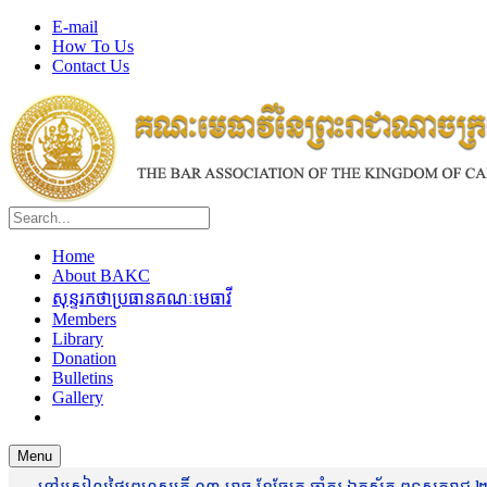
E-mail
How To Us
Contact Us
Home
About BAKC
សុន្ទរកថាប្រធានគណៈមេធាវី
Members
Library
Donation
Bulletins
Gallery
Menu