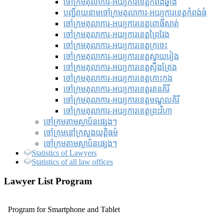
ចៅក្រមតុលាការ-អយ្យការខេត្តកំពង់ឆ្នាំង
បញ្ជីរាយនាមចៅក្រមតុលាការ-អយ្យការខេត្តកំពង់ធំ
ចៅក្រមតុលាការ-អយ្យការខេត្តពោធិ៍សាត់
ចៅក្រមតុលាការ-អយ្យការខេត្តព្រៃវែង
ចៅក្រមតុលាការ-អយ្យការខេត្តក្រចេះ
ចៅក្រមតុលាការ-អយ្យការខេត្តស្វាយរៀង
ចៅក្រមតុលាការ-អយ្យការខេត្តស្ទឹងត្រែង
ចៅក្រមតុលាការ-អយ្យការខេត្តកោះកុង
ចៅក្រមតុលាការ-អយ្យការខេត្តរតនគិរី
ចៅក្រមតុលាការ-អយ្យការខេត្តមណ្ឌលគិរី
ចៅក្រមតុលាការ-អយ្យការខេត្តព្រះវិហា
ចៅក្រមតាមស្ថាប័នផ្សេងៗ
ចៅក្រមនៅក្រសួងយុត្តិធម៌
ចៅក្រមតាមស្ថាប័នផ្សេងៗ
Statistics of Lawyers
Statistics of all law offices
Lawyer List Program
Program for Smartphone and Tablet