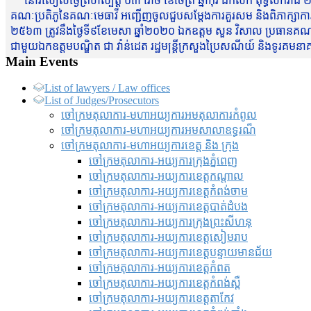
នៅរសៀលថ្ងៃព្រហស្បត្តិ៍ ០៣ រោច ខែចែត្រ ឆ្នាំកុរ ឯកស័ក ពុទ្ធសករាជ ២
គណៈប្រតិភូនៃគណៈមេធាវី អញ្ជើញចូលជួបសម្តែងការគួរសម និងពិភាក្សាការងារជា
២៥៦៣ ត្រូវនឹងថ្ងៃទី៩ខែមេសា ឆ្នាំ២០២០ ឯកឧត្តម សួន វិសាល ប្រធានគណៈ
ជាមួយឯកឧត្តមបណ្ឌិត ជា វ៉ាន់ដេត រដ្ឋមន្រ្តីក្រសួងប្រៃសណីយ៍ និងទូរគម
Main Events
List of lawyers / Law offices
List of Judges/Prosecutors
ចៅក្រមតុលាការ-មហាអយ្យការអមតុលាការកំពូល
ចៅក្រមតុលាការ-មហាអយ្យការអមសាលាឧទ្ធរណ៏
ចៅក្រមតុលាការ-មហាអយ្យការខេត្ត និង ក្រុង
ចៅក្រមតុលាការ-អយ្យការក្រុងភ្នំពេញ
ចៅក្រមតុលាការ-អយ្យការខេត្តកណ្តាល
ចៅក្រមតុលាការ-អយ្យការខេត្តកំពង់ចាម
ចៅក្រមតុលាការ-អយ្យការខេត្តបាត់ដំបង
ចៅក្រមតុលាការ-អយ្យការ​ក្រុងព្រះសីហនុ
ចៅក្រមតុលាការ-អយ្យការខេត្តសៀមរាប
ចៅក្រមតុលាការ-អយ្យការខេត្តបន្ទាយមានជ័យ
ចៅក្រមតុលាការ-អយ្យការខេត្តកំពត
ចៅក្រមតុលាការ-អយ្យការខេត្តកំពង់ស្ពឺ
ចៅក្រមតុលាការ-អយ្យការខេត្តតាកែវ