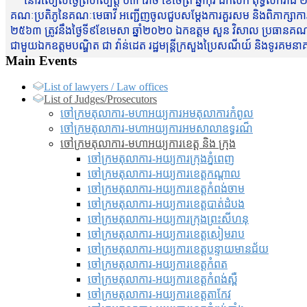
នៅរសៀលថ្ងៃព្រហស្បត្តិ៍ ០៣ រោច ខែចែត្រ ឆ្នាំកុរ ឯកស័ក ពុទ្ធសករាជ ២
គណៈប្រតិភូនៃគណៈមេធាវី អញ្ជើញចូលជួបសម្តែងការគួរសម និងពិភាក្សាការងារជា
២៥៦៣ ត្រូវនឹងថ្ងៃទី៩ខែមេសា ឆ្នាំ២០២០ ឯកឧត្តម សួន វិសាល ប្រធានគណៈ
ជាមួយឯកឧត្តមបណ្ឌិត ជា វ៉ាន់ដេត រដ្ឋមន្រ្តីក្រសួងប្រៃសណីយ៍ និងទូរគម
Main Events
List of lawyers / Law offices
List of Judges/Prosecutors
ចៅក្រមតុលាការ-មហាអយ្យការអមតុលាការកំពូល
ចៅក្រមតុលាការ-មហាអយ្យការអមសាលាឧទ្ធរណ៏
ចៅក្រមតុលាការ-មហាអយ្យការខេត្ត និង ក្រុង
ចៅក្រមតុលាការ-អយ្យការក្រុងភ្នំពេញ
ចៅក្រមតុលាការ-អយ្យការខេត្តកណ្តាល
ចៅក្រមតុលាការ-អយ្យការខេត្តកំពង់ចាម
ចៅក្រមតុលាការ-អយ្យការខេត្តបាត់ដំបង
ចៅក្រមតុលាការ-អយ្យការ​ក្រុងព្រះសីហនុ
ចៅក្រមតុលាការ-អយ្យការខេត្តសៀមរាប
ចៅក្រមតុលាការ-អយ្យការខេត្តបន្ទាយមានជ័យ
ចៅក្រមតុលាការ-អយ្យការខេត្តកំពត
ចៅក្រមតុលាការ-អយ្យការខេត្តកំពង់ស្ពឺ
ចៅក្រមតុលាការ-អយ្យការខេត្តតាកែវ