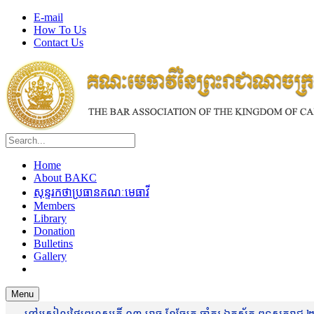
E-mail
How To Us
Contact Us
Home
About BAKC
សុន្ទរកថាប្រធានគណៈមេធាវី
Members
Library
Donation
Bulletins
Gallery
Menu