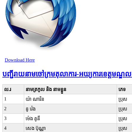
Download Here
បញ្ជីរាយនាមចៅក្រមតុលាការ-អយ្យការខេត្តមណ្ឌលគិ
ល.រ
នាមត្រកូល និង នាមខ្លួន
ភេទ
1
យ៉ា ណារិន
ប្រុស
2
នូ វ៉េង​
ប្រុស
3
ម៉េង តូនី
ប្រុស
4
សេង ប៊ុណ្ណា
ប្រុស