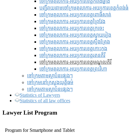
ចៅក្រមតុលាការ-អយ្យការខេត្តកំពង់ឆ្នាំង
បញ្ជីរាយនាមចៅក្រមតុលាការ-អយ្យការខេត្តកំពង់ធំ
ចៅក្រមតុលាការ-អយ្យការខេត្តពោធិ៍សាត់
ចៅក្រមតុលាការ-អយ្យការខេត្តព្រៃវែង
ចៅក្រមតុលាការ-អយ្យការខេត្តក្រចេះ
ចៅក្រមតុលាការ-អយ្យការខេត្តស្វាយរៀង
ចៅក្រមតុលាការ-អយ្យការខេត្តស្ទឹងត្រែង
ចៅក្រមតុលាការ-អយ្យការខេត្តកោះកុង
ចៅក្រមតុលាការ-អយ្យការខេត្តរតនគិរី
ចៅក្រមតុលាការ-អយ្យការខេត្តមណ្ឌលគិរី
ចៅក្រមតុលាការ-អយ្យការខេត្តព្រះវិហា
ចៅក្រមតាមស្ថាប័នផ្សេងៗ
ចៅក្រមនៅក្រសួងយុត្តិធម៌
ចៅក្រមតាមស្ថាប័នផ្សេងៗ
Statistics of Lawyers
Statistics of all law offices
Lawyer List Program
Program for Smartphone and Tablet