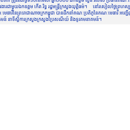
៥៦៣ ត្រូវនឹងថ្ងៃទី១០ខែមេសា ឆ្នាំ២០២០ ឯកឧត្តម សួន វិសាល ប្រធានគណៈមេធ
មួយឯកឧត្តម កើត រិទ្ធ រដ្ឋមន្ត្រីក្រសួងយុត្តិធម៌។ នៅរសៀលថ្ងៃព្រហស្បត្តិ
មេធាវីនៃព្រះរាជាណាចក្រកម្ពុជា បានដឹកនាំគណៈប្រតិភូនៃគណៈមេធាវី អញ្ជើ
នាគមន៍ នាទីស្តីការក្រសួងក្រសួងប្រៃសណីយ៍ និងទូរគមនាគមន៍។