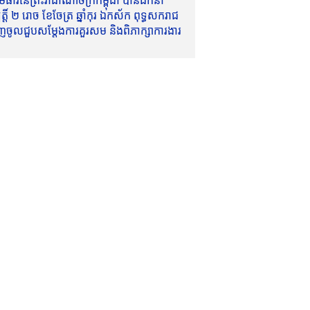
ាវីនៃព្រះរាជាណាចក្រកម្ពុជា បានដឹកនាំ
៍ ២ រោច ខែចែត្រ ឆ្នាំកុរ ឯកស័ក ពុទ្ធសករាជ
ញចូលជួបសម្តែងការគួរសម និងពិភាក្សាការងារ