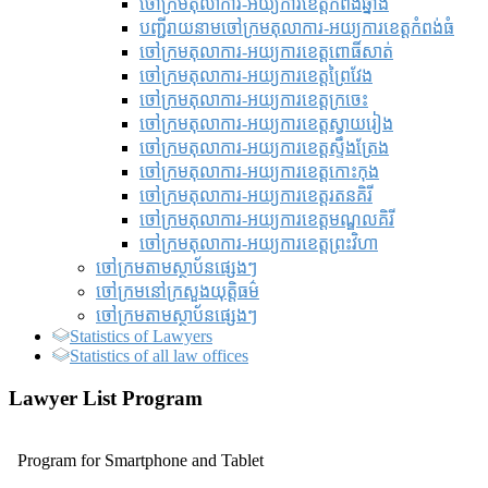
ចៅក្រមតុលាការ-អយ្យការខេត្តកំពង់ឆ្នាំង
បញ្ជីរាយនាមចៅក្រមតុលាការ-អយ្យការខេត្តកំពង់ធំ
ចៅក្រមតុលាការ-អយ្យការខេត្តពោធិ៍សាត់
ចៅក្រមតុលាការ-អយ្យការខេត្តព្រៃវែង
ចៅក្រមតុលាការ-អយ្យការខេត្តក្រចេះ
ចៅក្រមតុលាការ-អយ្យការខេត្តស្វាយរៀង
ចៅក្រមតុលាការ-អយ្យការខេត្តស្ទឹងត្រែង
ចៅក្រមតុលាការ-អយ្យការខេត្តកោះកុង
ចៅក្រមតុលាការ-អយ្យការខេត្តរតនគិរី
ចៅក្រមតុលាការ-អយ្យការខេត្តមណ្ឌលគិរី
ចៅក្រមតុលាការ-អយ្យការខេត្តព្រះវិហា
ចៅក្រមតាមស្ថាប័នផ្សេងៗ
ចៅក្រមនៅក្រសួងយុត្តិធម៌
ចៅក្រមតាមស្ថាប័នផ្សេងៗ
Statistics of Lawyers
Statistics of all law offices
Lawyer List Program
Program for Smartphone and Tablet