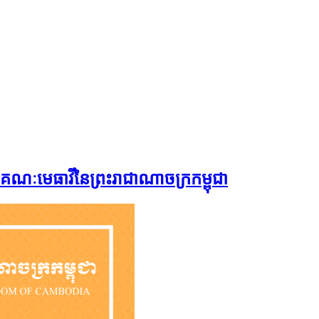
ណៈមេធាវីនៃព្រះរាជាណាចក្រកម្ពុជា