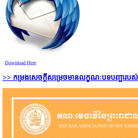
Download Here
>> កម្រងសេចក្ដីសម្រេចមានលក្ខណៈបទបញ្ជារបស់គ