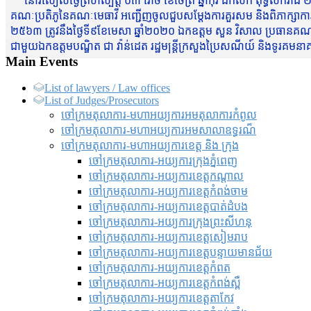
នៅរសៀលថ្ងៃព្រហស្បត្តិ៍ ០៣ រោច ខែចែត្រ ឆ្នាំកុរ ឯកស័ក ពុទ្ធសករាជ ២
គណៈប្រតិភូនៃគណៈមេធាវី អញ្ជើញចូលជួបសម្តែងការគួរសម និងពិភាក្សាការងារជា
២៥៦៣ ត្រូវនឹងថ្ងៃទី៩ខែមេសា ឆ្នាំ២០២០ ឯកឧត្តម សួន វិសាល ប្រធានគណៈ
ជាមួយឯកឧត្តមបណ្ឌិត ជា វ៉ាន់ដេត រដ្ឋមន្រ្តីក្រសួងប្រៃសណីយ៍ និងទូរគម
Main Events
List of lawyers / Law offices
List of Judges/Prosecutors
ចៅក្រមតុលាការ-មហាអយ្យការអមតុលាការកំពូល
ចៅក្រមតុលាការ-មហាអយ្យការអមសាលាឧទ្ធរណ៏
ចៅក្រមតុលាការ-មហាអយ្យការខេត្ត និង ក្រុង
ចៅក្រមតុលាការ-អយ្យការក្រុងភ្នំពេញ
ចៅក្រមតុលាការ-អយ្យការខេត្តកណ្តាល
ចៅក្រមតុលាការ-អយ្យការខេត្តកំពង់ចាម
ចៅក្រមតុលាការ-អយ្យការខេត្តបាត់ដំបង
ចៅក្រមតុលាការ-អយ្យការ​ក្រុងព្រះសីហនុ
ចៅក្រមតុលាការ-អយ្យការខេត្តសៀមរាប
ចៅក្រមតុលាការ-អយ្យការខេត្តបន្ទាយមានជ័យ
ចៅក្រមតុលាការ-អយ្យការខេត្តកំពត
ចៅក្រមតុលាការ-អយ្យការខេត្តកំពង់ស្ពឺ
ចៅក្រមតុលាការ-អយ្យការខេត្តតាកែវ