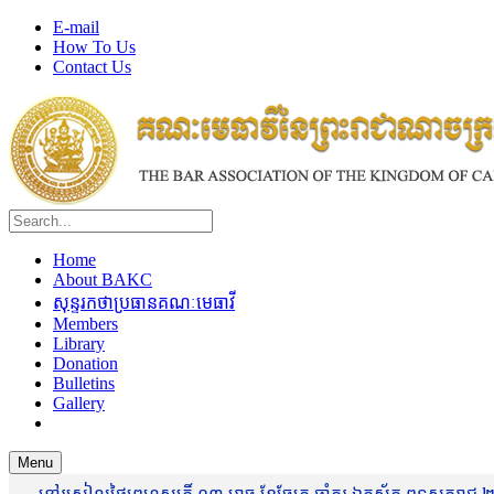
E-mail
How To Us
Contact Us
Home
About BAKC
សុន្ទរកថាប្រធានគណៈមេធាវី
Members
Library
Donation
Bulletins
Gallery
Menu