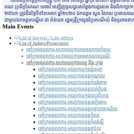
នៅរសៀលថ្ងៃព្រហស្បត្តិ៍ ០៣ រោច ខែចែត្រ ឆ្នាំកុរ ឯកស័ក ពុទ្ធសករាជ ២
គណៈប្រតិភូនៃគណៈមេធាវី អញ្ជើញចូលជួបសម្តែងការគួរសម និងពិភាក្សាការងារជា
២៥៦៣ ត្រូវនឹងថ្ងៃទី៩ខែមេសា ឆ្នាំ២០២០ ឯកឧត្តម សួន វិសាល ប្រធានគណៈ
ជាមួយឯកឧត្តមបណ្ឌិត ជា វ៉ាន់ដេត រដ្ឋមន្រ្តីក្រសួងប្រៃសណីយ៍ និងទូរគម
Main Events
List of lawyers / Law offices
List of Judges/Prosecutors
ចៅក្រមតុលាការ-មហាអយ្យការអមតុលាការកំពូល
ចៅក្រមតុលាការ-មហាអយ្យការអមសាលាឧទ្ធរណ៏
ចៅក្រមតុលាការ-មហាអយ្យការខេត្ត និង ក្រុង
ចៅក្រមតុលាការ-អយ្យការក្រុងភ្នំពេញ
ចៅក្រមតុលាការ-អយ្យការខេត្តកណ្តាល
ចៅក្រមតុលាការ-អយ្យការខេត្តកំពង់ចាម
ចៅក្រមតុលាការ-អយ្យការខេត្តបាត់ដំបង
ចៅក្រមតុលាការ-អយ្យការ​ក្រុងព្រះសីហនុ
ចៅក្រមតុលាការ-អយ្យការខេត្តសៀមរាប
ចៅក្រមតុលាការ-អយ្យការខេត្តបន្ទាយមានជ័យ
ចៅក្រមតុលាការ-អយ្យការខេត្តកំពត
ចៅក្រមតុលាការ-អយ្យការខេត្តកំពង់ស្ពឺ
ចៅក្រមតុលាការ-អយ្យការខេត្តតាកែវ