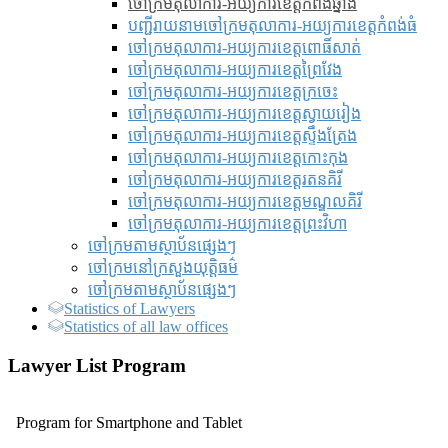
ចៅក្រមតុលាការ-អយ្យការខេត្តកំពង់ឆ្នាំង
បញ្ជីរាយនាមចៅក្រមតុលាការ-អយ្យការខេត្តកំពង់ធំ
ចៅក្រមតុលាការ-អយ្យការខេត្តពោធិ៍សាត់
ចៅក្រមតុលាការ-អយ្យការខេត្តព្រៃវែង
ចៅក្រមតុលាការ-អយ្យការខេត្តក្រចេះ
ចៅក្រមតុលាការ-អយ្យការខេត្តស្វាយរៀង
ចៅក្រមតុលាការ-អយ្យការខេត្តស្ទឹងត្រែង
ចៅក្រមតុលាការ-អយ្យការខេត្តកោះកុង
ចៅក្រមតុលាការ-អយ្យការខេត្តរតនគិរី
ចៅក្រមតុលាការ-អយ្យការខេត្តមណ្ឌលគិរី
ចៅក្រមតុលាការ-អយ្យការខេត្តព្រះវិហា
ចៅក្រមតាមស្ថាប័នផ្សេងៗ
ចៅក្រមនៅក្រសួងយុត្តិធម៌
ចៅក្រមតាមស្ថាប័នផ្សេងៗ
Statistics of Lawyers
Statistics of all law offices
Lawyer List Program
Program for Smartphone and Tablet