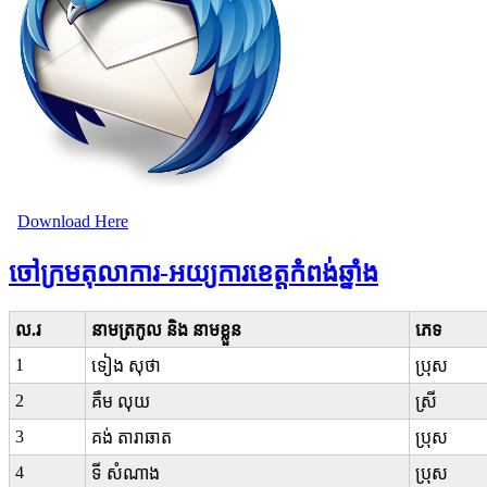
Download Here
ចៅក្រមតុលាការ-អយ្យការខេត្តកំពង់ឆ្នាំង
ល.រ
នាមត្រកូល និង នាមខ្លួន
ភេទ
1
ទៀង សុថា
ប្រុស
2
គឹម លុយ
ស្រី
3
គង់ តារាឆាត
ប្រុស
4
ទី សំណាង
ប្រុស