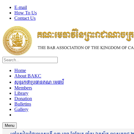
E-mail
How To Us
Contact Us
Home
About BAKC
សុន្ទរកថាប្រធានគណៈមេធាវី
Members
Library
Donation
Bulletins
Gallery
Menu