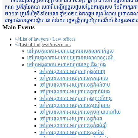
នៅរសៀលថ្ងៃព្រហស្បត្តិ៍ ០៣ រោច ខែចែត្រ ឆ្នាំកុរ ឯកស័ក ពុទ្ធសករាជ ២
គណៈប្រតិភូនៃគណៈមេធាវី អញ្ជើញចូលជួបសម្តែងការគួរសម និងពិភាក្សាការងារជា
២៥៦៣ ត្រូវនឹងថ្ងៃទី៩ខែមេសា ឆ្នាំ២០២០ ឯកឧត្តម សួន វិសាល ប្រធានគណៈ
ជាមួយឯកឧត្តមបណ្ឌិត ជា វ៉ាន់ដេត រដ្ឋមន្រ្តីក្រសួងប្រៃសណីយ៍ និងទូរគម
Main Events
List of lawyers / Law offices
List of Judges/Prosecutors
ចៅក្រមតុលាការ-មហាអយ្យការអមតុលាការកំពូល
ចៅក្រមតុលាការ-មហាអយ្យការអមសាលាឧទ្ធរណ៏
ចៅក្រមតុលាការ-មហាអយ្យការខេត្ត និង ក្រុង
ចៅក្រមតុលាការ-អយ្យការក្រុងភ្នំពេញ
ចៅក្រមតុលាការ-អយ្យការខេត្តកណ្តាល
ចៅក្រមតុលាការ-អយ្យការខេត្តកំពង់ចាម
ចៅក្រមតុលាការ-អយ្យការខេត្តបាត់ដំបង
ចៅក្រមតុលាការ-អយ្យការ​ក្រុងព្រះសីហនុ
ចៅក្រមតុលាការ-អយ្យការខេត្តសៀមរាប
ចៅក្រមតុលាការ-អយ្យការខេត្តបន្ទាយមានជ័យ
ចៅក្រមតុលាការ-អយ្យការខេត្តកំពត
ចៅក្រមតុលាការ-អយ្យការខេត្តកំពង់ស្ពឺ
ចៅក្រមតុលាការ-អយ្យការខេត្តតាកែវ