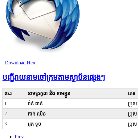
Download Here
បញ្ជីរាយនាមចៅក្រមតាមស្ថាប័នផ្សេងៗ
ល.រ
នាមត្រកូល និង នាមខ្លួន
ភេទ
1
វ៉ាន់ ផាន់
ប្រុស
2
កាន់ ឈឺន
ប្រុស
3
អ៊ុក ទូច
ប្រុស
Prev