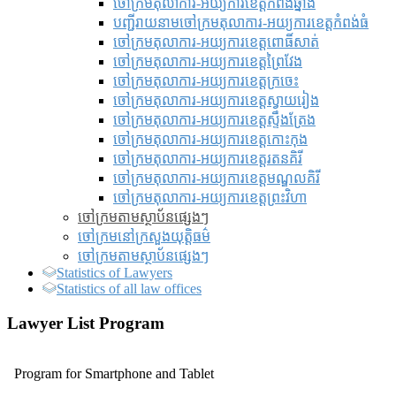
ចៅក្រមតុលាការ-អយ្យការខេត្តកំពង់ឆ្នាំង
បញ្ជីរាយនាមចៅក្រមតុលាការ-អយ្យការខេត្តកំពង់ធំ
ចៅក្រមតុលាការ-អយ្យការខេត្តពោធិ៍សាត់
ចៅក្រមតុលាការ-អយ្យការខេត្តព្រៃវែង
ចៅក្រមតុលាការ-អយ្យការខេត្តក្រចេះ
ចៅក្រមតុលាការ-អយ្យការខេត្តស្វាយរៀង
ចៅក្រមតុលាការ-អយ្យការខេត្តស្ទឹងត្រែង
ចៅក្រមតុលាការ-អយ្យការខេត្តកោះកុង
ចៅក្រមតុលាការ-អយ្យការខេត្តរតនគិរី
ចៅក្រមតុលាការ-អយ្យការខេត្តមណ្ឌលគិរី
ចៅក្រមតុលាការ-អយ្យការខេត្តព្រះវិហា
ចៅក្រមតាមស្ថាប័នផ្សេងៗ
ចៅក្រមនៅក្រសួងយុត្តិធម៌
ចៅក្រមតាមស្ថាប័នផ្សេងៗ
Statistics of Lawyers
Statistics of all law offices
Lawyer List Program
Program for Smartphone and Tablet