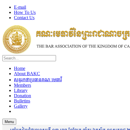
E-mail
How To Us
Contact Us
Home
About BAKC
សុន្ទរកថាប្រធានគណៈមេធាវី
Members
Library
Donation
Bulletins
Gallery
Menu