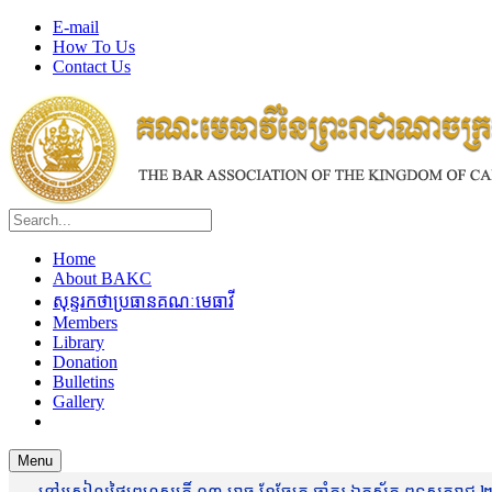
E-mail
How To Us
Contact Us
Home
About BAKC
សុន្ទរកថាប្រធានគណៈមេធាវី
Members
Library
Donation
Bulletins
Gallery
Menu