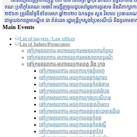
នៅរសៀលថ្ងៃព្រហស្បត្តិ៍ ០៣ រោច ខែចែត្រ ឆ្នាំកុរ ឯកស័ក ពុទ្ធសករាជ ២
គណៈប្រតិភូនៃគណៈមេធាវី អញ្ជើញចូលជួបសម្តែងការគួរសម និងពិភាក្សាការងារជា
២៥៦៣ ត្រូវនឹងថ្ងៃទី៩ខែមេសា ឆ្នាំ២០២០ ឯកឧត្តម សួន វិសាល ប្រធានគណៈ
ជាមួយឯកឧត្តមបណ្ឌិត ជា វ៉ាន់ដេត រដ្ឋមន្រ្តីក្រសួងប្រៃសណីយ៍ និងទូរគម
Main Events
List of lawyers / Law offices
List of Judges/Prosecutors
ចៅក្រមតុលាការ-មហាអយ្យការអមតុលាការកំពូល
ចៅក្រមតុលាការ-មហាអយ្យការអមសាលាឧទ្ធរណ៏
ចៅក្រមតុលាការ-មហាអយ្យការខេត្ត និង ក្រុង
ចៅក្រមតុលាការ-អយ្យការក្រុងភ្នំពេញ
ចៅក្រមតុលាការ-អយ្យការខេត្តកណ្តាល
ចៅក្រមតុលាការ-អយ្យការខេត្តកំពង់ចាម
ចៅក្រមតុលាការ-អយ្យការខេត្តបាត់ដំបង
ចៅក្រមតុលាការ-អយ្យការ​ក្រុងព្រះសីហនុ
ចៅក្រមតុលាការ-អយ្យការខេត្តសៀមរាប
ចៅក្រមតុលាការ-អយ្យការខេត្តបន្ទាយមានជ័យ
ចៅក្រមតុលាការ-អយ្យការខេត្តកំពត
ចៅក្រមតុលាការ-អយ្យការខេត្តកំពង់ស្ពឺ
ចៅក្រមតុលាការ-អយ្យការខេត្តតាកែវ