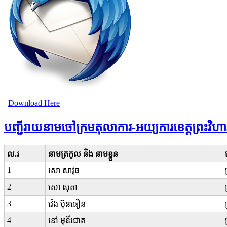
Download Here
បញ្ជីរាយនាមចៅក្រមតុលាការ-អយ្យការខេត្តព្រះវិហា
ល.រ
នាមត្រកូល និង នាមខ្លួន
1
សោ សាវុធ
2
សោ សុតា
3
វ៉េង ប៊ុនធឿន
4
នៅ​ មុនីជោត