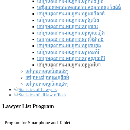
ចៅក្រមតុលាការ-អយ្យការខេត្តកំពង់ឆ្នាំង
បញ្ជីរាយនាមចៅក្រមតុលាការ-អយ្យការខេត្តកំពង់ធំ
ចៅក្រមតុលាការ-អយ្យការខេត្តពោធិ៍សាត់
ចៅក្រមតុលាការ-អយ្យការខេត្តព្រៃវែង
ចៅក្រមតុលាការ-អយ្យការខេត្តក្រចេះ
ចៅក្រមតុលាការ-អយ្យការខេត្តស្វាយរៀង
ចៅក្រមតុលាការ-អយ្យការខេត្តស្ទឹងត្រែង
ចៅក្រមតុលាការ-អយ្យការខេត្តកោះកុង
ចៅក្រមតុលាការ-អយ្យការខេត្តរតនគិរី
ចៅក្រមតុលាការ-អយ្យការខេត្តមណ្ឌលគិរី
ចៅក្រមតុលាការ-អយ្យការខេត្តព្រះវិហា
ចៅក្រមតាមស្ថាប័នផ្សេងៗ
ចៅក្រមនៅក្រសួងយុត្តិធម៌
ចៅក្រមតាមស្ថាប័នផ្សេងៗ
Statistics of Lawyers
Statistics of all law offices
Lawyer List Program
Program for Smartphone and Tablet