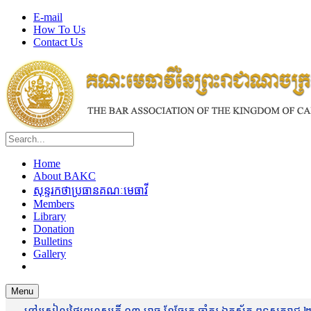
E-mail
How To Us
Contact Us
Home
About BAKC
សុន្ទរកថាប្រធានគណៈមេធាវី
Members
Library
Donation
Bulletins
Gallery
Menu