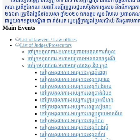
នៅរសៀលថ្ងៃព្រហស្បត្តិ៍ ០៣ រោច ខែចែត្រ ឆ្នាំកុរ ឯកស័ក ពុទ្ធសករាជ ២
គណៈប្រតិភូនៃគណៈមេធាវី អញ្ជើញចូលជួបសម្តែងការគួរសម និងពិភាក្សាការងារជា
២៥៦៣ ត្រូវនឹងថ្ងៃទី៩ខែមេសា ឆ្នាំ២០២០ ឯកឧត្តម សួន វិសាល ប្រធានគណៈ
ជាមួយឯកឧត្តមបណ្ឌិត ជា វ៉ាន់ដេត រដ្ឋមន្រ្តីក្រសួងប្រៃសណីយ៍ និងទូរគម
Main Events
List of lawyers / Law offices
List of Judges/Prosecutors
ចៅក្រមតុលាការ-មហាអយ្យការអមតុលាការកំពូល
ចៅក្រមតុលាការ-មហាអយ្យការអមសាលាឧទ្ធរណ៏
ចៅក្រមតុលាការ-មហាអយ្យការខេត្ត និង ក្រុង
ចៅក្រមតុលាការ-អយ្យការក្រុងភ្នំពេញ
ចៅក្រមតុលាការ-អយ្យការខេត្តកណ្តាល
ចៅក្រមតុលាការ-អយ្យការខេត្តកំពង់ចាម
ចៅក្រមតុលាការ-អយ្យការខេត្តបាត់ដំបង
ចៅក្រមតុលាការ-អយ្យការ​ក្រុងព្រះសីហនុ
ចៅក្រមតុលាការ-អយ្យការខេត្តសៀមរាប
ចៅក្រមតុលាការ-អយ្យការខេត្តបន្ទាយមានជ័យ
ចៅក្រមតុលាការ-អយ្យការខេត្តកំពត
ចៅក្រមតុលាការ-អយ្យការខេត្តកំពង់ស្ពឺ
ចៅក្រមតុលាការ-អយ្យការខេត្តតាកែវ