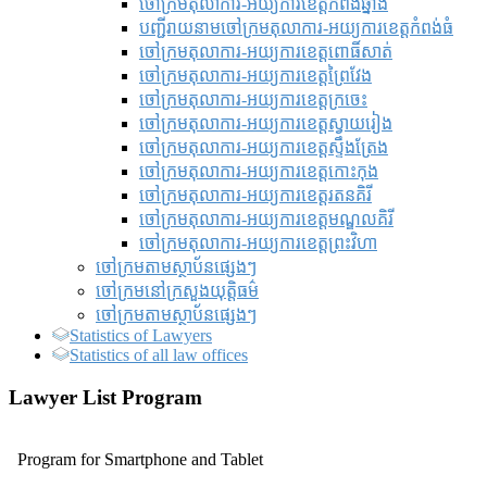
ចៅក្រមតុលាការ-អយ្យការខេត្តកំពង់ឆ្នាំង
បញ្ជីរាយនាមចៅក្រមតុលាការ-អយ្យការខេត្តកំពង់ធំ
ចៅក្រមតុលាការ-អយ្យការខេត្តពោធិ៍សាត់
ចៅក្រមតុលាការ-អយ្យការខេត្តព្រៃវែង
ចៅក្រមតុលាការ-អយ្យការខេត្តក្រចេះ
ចៅក្រមតុលាការ-អយ្យការខេត្តស្វាយរៀង
ចៅក្រមតុលាការ-អយ្យការខេត្តស្ទឹងត្រែង
ចៅក្រមតុលាការ-អយ្យការខេត្តកោះកុង
ចៅក្រមតុលាការ-អយ្យការខេត្តរតនគិរី
ចៅក្រមតុលាការ-អយ្យការខេត្តមណ្ឌលគិរី
ចៅក្រមតុលាការ-អយ្យការខេត្តព្រះវិហា
ចៅក្រមតាមស្ថាប័នផ្សេងៗ
ចៅក្រមនៅក្រសួងយុត្តិធម៌
ចៅក្រមតាមស្ថាប័នផ្សេងៗ
Statistics of Lawyers
Statistics of all law offices
Lawyer List Program
Program for Smartphone and Tablet