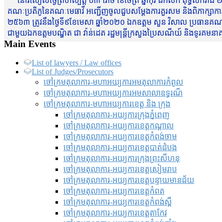
នៅរសៀលថ្ងៃព្រហស្បត្តិ៍ ០៣ រោច ខែចែត្រ ឆ្នាំកុរ ឯកស័ក ពុទ្ធសករាជ ២
គណៈប្រតិភូនៃគណៈមេធាវី អញ្ជើញចូលជួបសម្តែងការគួរសម និងពិភាក្សាការងារជា
២៥៦៣ ត្រូវនឹងថ្ងៃទី៩ខែមេសា ឆ្នាំ២០២០ ឯកឧត្តម សួន វិសាល ប្រធានគណៈ
ជាមួយឯកឧត្តមបណ្ឌិត ជា វ៉ាន់ដេត រដ្ឋមន្រ្តីក្រសួងប្រៃសណីយ៍ និងទូរគម
Main Events
List of lawyers / Law offices
List of Judges/Prosecutors
ចៅក្រមតុលាការ-មហាអយ្យការអមតុលាការកំពូល
ចៅក្រមតុលាការ-មហាអយ្យការអមសាលាឧទ្ធរណ៏
ចៅក្រមតុលាការ-មហាអយ្យការខេត្ត និង ក្រុង
ចៅក្រមតុលាការ-អយ្យការក្រុងភ្នំពេញ
ចៅក្រមតុលាការ-អយ្យការខេត្តកណ្តាល
ចៅក្រមតុលាការ-អយ្យការខេត្តកំពង់ចាម
ចៅក្រមតុលាការ-អយ្យការខេត្តបាត់ដំបង
ចៅក្រមតុលាការ-អយ្យការ​ក្រុងព្រះសីហនុ
ចៅក្រមតុលាការ-អយ្យការខេត្តសៀមរាប
ចៅក្រមតុលាការ-អយ្យការខេត្តបន្ទាយមានជ័យ
ចៅក្រមតុលាការ-អយ្យការខេត្តកំពត
ចៅក្រមតុលាការ-អយ្យការខេត្តកំពង់ស្ពឺ
ចៅក្រមតុលាការ-អយ្យការខេត្តតាកែវ