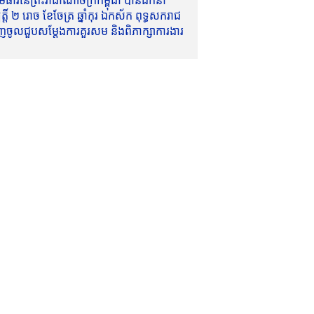
ាវីនៃព្រះរាជាណាចក្រកម្ពុជា បានដឹកនាំ
៍ ២ រោច ខែចែត្រ ឆ្នាំកុរ ឯកស័ក ពុទ្ធសករាជ
ញចូលជួបសម្តែងការគួរសម និងពិភាក្សាការងារ