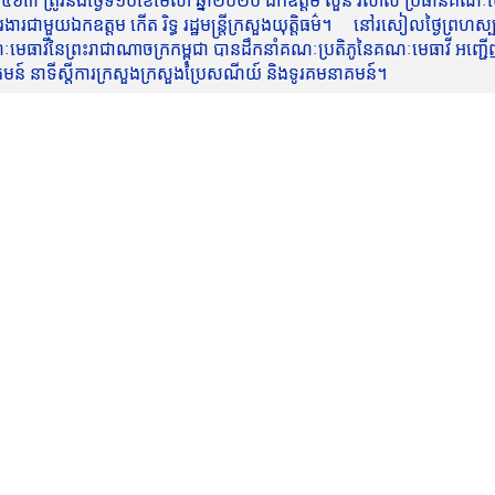
៥៦៣ ត្រូវនឹងថ្ងៃទី១០ខែមេសា ឆ្នាំ២០២០ ឯកឧត្តម សួន វិសាល ប្រធានគណៈមេធ
មួយឯកឧត្តម កើត រិទ្ធ រដ្ឋមន្ត្រីក្រសួងយុត្តិធម៌។ នៅរសៀលថ្ងៃព្រហស្បត្តិ
មេធាវីនៃព្រះរាជាណាចក្រកម្ពុជា បានដឹកនាំគណៈប្រតិភូនៃគណៈមេធាវី អញ្ជើ
នាគមន៍ នាទីស្តីការក្រសួងក្រសួងប្រៃសណីយ៍ និងទូរគមនាគមន៍។