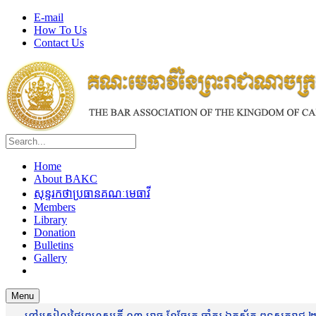
E-mail
How To Us
Contact Us
Home
About BAKC
សុន្ទរកថាប្រធានគណៈមេធាវី
Members
Library
Donation
Bulletins
Gallery
Menu