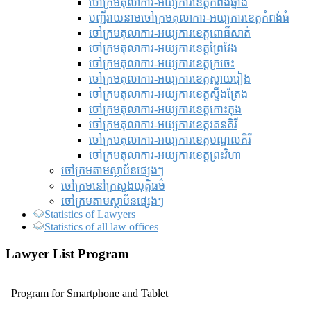
ចៅក្រមតុលាការ-អយ្យការខេត្តកំពង់ឆ្នាំង
បញ្ជីរាយនាមចៅក្រមតុលាការ-អយ្យការខេត្តកំពង់ធំ
ចៅក្រមតុលាការ-អយ្យការខេត្តពោធិ៍សាត់
ចៅក្រមតុលាការ-អយ្យការខេត្តព្រៃវែង
ចៅក្រមតុលាការ-អយ្យការខេត្តក្រចេះ
ចៅក្រមតុលាការ-អយ្យការខេត្តស្វាយរៀង
ចៅក្រមតុលាការ-អយ្យការខេត្តស្ទឹងត្រែង
ចៅក្រមតុលាការ-អយ្យការខេត្តកោះកុង
ចៅក្រមតុលាការ-អយ្យការខេត្តរតនគិរី
ចៅក្រមតុលាការ-អយ្យការខេត្តមណ្ឌលគិរី
ចៅក្រមតុលាការ-អយ្យការខេត្តព្រះវិហា
ចៅក្រមតាមស្ថាប័នផ្សេងៗ
ចៅក្រមនៅក្រសួងយុត្តិធម៌
ចៅក្រមតាមស្ថាប័នផ្សេងៗ
Statistics of Lawyers
Statistics of all law offices
Lawyer List Program
Program for Smartphone and Tablet