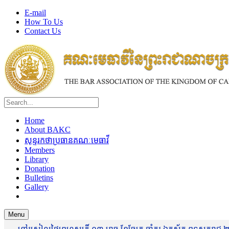
E-mail
How To Us
Contact Us
Home
About BAKC
សុន្ទរកថាប្រធានគណៈមេធាវី
Members
Library
Donation
Bulletins
Gallery
Menu