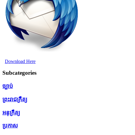
Download Here
Subcategories
ច្បាប់
ព្រះរាជក្រឹត្យ
អនុក្រឹត្យ
ប្រកាស