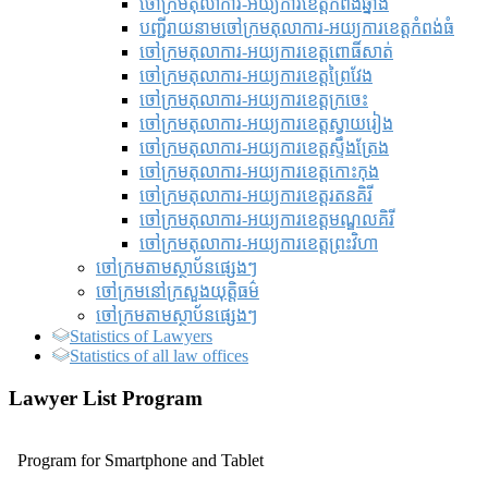
ចៅក្រមតុលាការ-អយ្យការខេត្តកំពង់ឆ្នាំង
បញ្ជីរាយនាមចៅក្រមតុលាការ-អយ្យការខេត្តកំពង់ធំ
ចៅក្រមតុលាការ-អយ្យការខេត្តពោធិ៍សាត់
ចៅក្រមតុលាការ-អយ្យការខេត្តព្រៃវែង
ចៅក្រមតុលាការ-អយ្យការខេត្តក្រចេះ
ចៅក្រមតុលាការ-អយ្យការខេត្តស្វាយរៀង
ចៅក្រមតុលាការ-អយ្យការខេត្តស្ទឹងត្រែង
ចៅក្រមតុលាការ-អយ្យការខេត្តកោះកុង
ចៅក្រមតុលាការ-អយ្យការខេត្តរតនគិរី
ចៅក្រមតុលាការ-អយ្យការខេត្តមណ្ឌលគិរី
ចៅក្រមតុលាការ-អយ្យការខេត្តព្រះវិហា
ចៅក្រមតាមស្ថាប័នផ្សេងៗ
ចៅក្រមនៅក្រសួងយុត្តិធម៌
ចៅក្រមតាមស្ថាប័នផ្សេងៗ
Statistics of Lawyers
Statistics of all law offices
Lawyer List Program
Program for Smartphone and Tablet