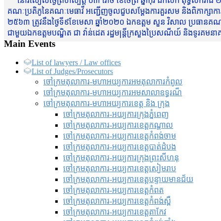
នៅរសៀលថ្ងៃព្រហស្បត្តិ៍ ០៣ រោច ខែចែត្រ ឆ្នាំកុរ ឯកស័ក ពុទ្ធសករាជ ២
គណៈប្រតិភូនៃគណៈមេធាវី អញ្ជើញចូលជួបសម្តែងការគួរសម និងពិភាក្សាការងារជា
២៥៦៣ ត្រូវនឹងថ្ងៃទី៩ខែមេសា ឆ្នាំ២០២០ ឯកឧត្តម សួន វិសាល ប្រធានគណៈ
ជាមួយឯកឧត្តមបណ្ឌិត ជា វ៉ាន់ដេត រដ្ឋមន្រ្តីក្រសួងប្រៃសណីយ៍ និងទូរគម
Main Events
List of lawyers / Law offices
List of Judges/Prosecutors
ចៅក្រមតុលាការ-មហាអយ្យការអមតុលាការកំពូល
ចៅក្រមតុលាការ-មហាអយ្យការអមសាលាឧទ្ធរណ៏
ចៅក្រមតុលាការ-មហាអយ្យការខេត្ត និង ក្រុង
ចៅក្រមតុលាការ-អយ្យការក្រុងភ្នំពេញ
ចៅក្រមតុលាការ-អយ្យការខេត្តកណ្តាល
ចៅក្រមតុលាការ-អយ្យការខេត្តកំពង់ចាម
ចៅក្រមតុលាការ-អយ្យការខេត្តបាត់ដំបង
ចៅក្រមតុលាការ-អយ្យការ​ក្រុងព្រះសីហនុ
ចៅក្រមតុលាការ-អយ្យការខេត្តសៀមរាប
ចៅក្រមតុលាការ-អយ្យការខេត្តបន្ទាយមានជ័យ
ចៅក្រមតុលាការ-អយ្យការខេត្តកំពត
ចៅក្រមតុលាការ-អយ្យការខេត្តកំពង់ស្ពឺ
ចៅក្រមតុលាការ-អយ្យការខេត្តតាកែវ