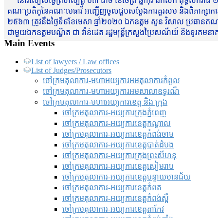
នៅរសៀលថ្ងៃព្រហស្បត្តិ៍ ០៣ រោច ខែចែត្រ ឆ្នាំកុរ ឯកស័ក ពុទ្ធសករាជ ២
គណៈប្រតិភូនៃគណៈមេធាវី អញ្ជើញចូលជួបសម្តែងការគួរសម និងពិភាក្សាការងារជា
២៥៦៣ ត្រូវនឹងថ្ងៃទី៩ខែមេសា ឆ្នាំ២០២០ ឯកឧត្តម សួន វិសាល ប្រធានគណៈ
ជាមួយឯកឧត្តមបណ្ឌិត ជា វ៉ាន់ដេត រដ្ឋមន្រ្តីក្រសួងប្រៃសណីយ៍ និងទូរគម
Main Events
List of lawyers / Law offices
List of Judges/Prosecutors
ចៅក្រមតុលាការ-មហាអយ្យការអមតុលាការកំពូល
ចៅក្រមតុលាការ-មហាអយ្យការអមសាលាឧទ្ធរណ៏
ចៅក្រមតុលាការ-មហាអយ្យការខេត្ត និង ក្រុង
ចៅក្រមតុលាការ-អយ្យការក្រុងភ្នំពេញ
ចៅក្រមតុលាការ-អយ្យការខេត្តកណ្តាល
ចៅក្រមតុលាការ-អយ្យការខេត្តកំពង់ចាម
ចៅក្រមតុលាការ-អយ្យការខេត្តបាត់ដំបង
ចៅក្រមតុលាការ-អយ្យការ​ក្រុងព្រះសីហនុ
ចៅក្រមតុលាការ-អយ្យការខេត្តសៀមរាប
ចៅក្រមតុលាការ-អយ្យការខេត្តបន្ទាយមានជ័យ
ចៅក្រមតុលាការ-អយ្យការខេត្តកំពត
ចៅក្រមតុលាការ-អយ្យការខេត្តកំពង់ស្ពឺ
ចៅក្រមតុលាការ-អយ្យការខេត្តតាកែវ