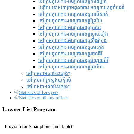
ចៅក្រមតុលាការ-អយ្យការខេត្តកំពង់ឆ្នាំង
បញ្ជីរាយនាមចៅក្រមតុលាការ-អយ្យការខេត្តកំពង់ធំ
ចៅក្រមតុលាការ-អយ្យការខេត្តពោធិ៍សាត់
ចៅក្រមតុលាការ-អយ្យការខេត្តព្រៃវែង
ចៅក្រមតុលាការ-អយ្យការខេត្តក្រចេះ
ចៅក្រមតុលាការ-អយ្យការខេត្តស្វាយរៀង
ចៅក្រមតុលាការ-អយ្យការខេត្តស្ទឹងត្រែង
ចៅក្រមតុលាការ-អយ្យការខេត្តកោះកុង
ចៅក្រមតុលាការ-អយ្យការខេត្តរតនគិរី
ចៅក្រមតុលាការ-អយ្យការខេត្តមណ្ឌលគិរី
ចៅក្រមតុលាការ-អយ្យការខេត្តព្រះវិហា
ចៅក្រមតាមស្ថាប័នផ្សេងៗ
ចៅក្រមនៅក្រសួងយុត្តិធម៌
ចៅក្រមតាមស្ថាប័នផ្សេងៗ
Statistics of Lawyers
Statistics of all law offices
Lawyer List Program
Program for Smartphone and Tablet