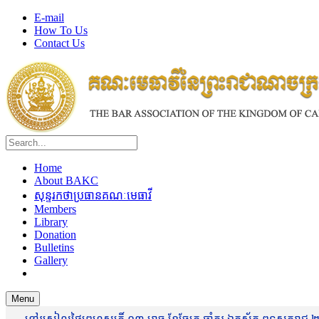
E-mail
How To Us
Contact Us
Home
About BAKC
សុន្ទរកថាប្រធានគណៈមេធាវី
Members
Library
Donation
Bulletins
Gallery
Menu