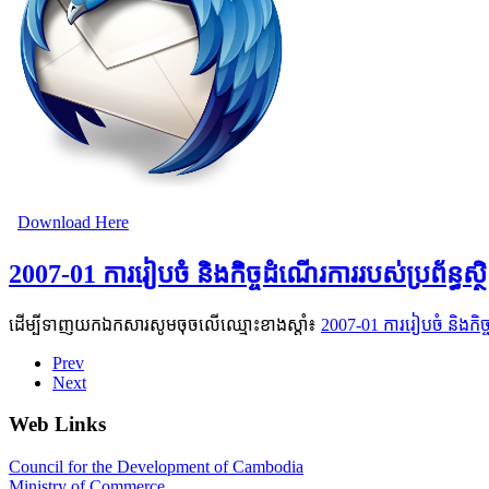
Download Here
2007-01 ការរៀបចំ និងកិច្ចដំណើរការរបស់ប្រព័ន្ធស្ថ
ដើម្បីទាញយកឯកសារសូមចុចលើឈ្មោះខាងស្តាំ៖
2007-01 ការរៀបចំ និងកិច្ច
Prev
Next
Web Links
Council for the Development of Cambodia
Ministry of Commerce