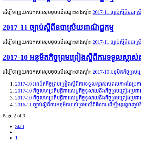
ដើម្បីទាញយកឯកសារសូមចុចលើឈ្មោះខាងស្តាំ៖
2017-11 ច្បាប់ស្តីពីឧបាស្
2017-11 ច្បាប់ស្តីពីឧបាស្រ័យពាណិជ្ជកម្ម
ដើម្បីទាញយកឯកសារសូមចុចលើឈ្មោះខាងស្តាំ៖
2017-11 ច្បាប់ស្តីពីឧបាស្
2017-10 អនុម័តកិច្ចព្រមព្រៀងស្តីពីការទទួលស្គាស
ដើម្បីទាញយកឯកសារសូមចុចលើឈ្មោះខាងស្តាំ៖
2017-10 អនុម័តកិច្ចព្រមព
2017-10 អនុម័តកិច្ចព្រមព្រៀងស្តីពីការទទួលស្គាស់សុពលភាពនៃប្រកាស
2017-10 កិច្ចសហប្រតិបត្តិការសេដ្ឋកិច្ចទូលាយនិងកិច្ចព្រមព្រៀងប្រជាជ
2017-10 កិច្ចសហប្រតិបត្តិការសេដ្ឋកិច្ចទូលាយនិងកិច្ចព្រមព្រៀងប្រជាជ
2016-11 ច្បាប់ស្តីពីការអនុម័តយល់ព្រមលើពិធីសារ ដើម្បីអនុវត្តកញ្ចប់ទ
Page 2 of 9
Start
1