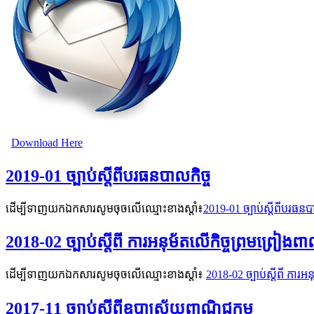
Download Here
2019-01​ ច្បាប់ស្ដីពីបរធនបាលកិច្ច
ដើម្បីទាញយកឯកសារសូមចុចលើឈ្មោះខាងស្តាំ៖
2019-01​ ច្បាប់ស្ដីពីបរធនប
2018-02 ច្បាប់ស្តីពី ការអនុម័តលើកិច្ចព្រមព្រៀងពាណ
ដើម្បីទាញយកឯកសារសូមចុចលើឈ្មោះខាងស្តាំ៖
2018-02 ច្បាប់ស្តីពី ការអ
2017-11 ច្បាប់ស្តីពីឧបាស្រ័យពាណិជ្ជកម្ម