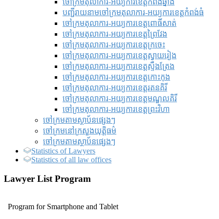
ចៅក្រមតុលាការ-អយ្យការខេត្តកំពង់ឆ្នាំង
បញ្ជីរាយនាមចៅក្រមតុលាការ-អយ្យការខេត្តកំពង់ធំ
ចៅក្រមតុលាការ-អយ្យការខេត្តពោធិ៍សាត់
ចៅក្រមតុលាការ-អយ្យការខេត្តព្រៃវែង
ចៅក្រមតុលាការ-អយ្យការខេត្តក្រចេះ
ចៅក្រមតុលាការ-អយ្យការខេត្តស្វាយរៀង
ចៅក្រមតុលាការ-អយ្យការខេត្តស្ទឹងត្រែង
ចៅក្រមតុលាការ-អយ្យការខេត្តកោះកុង
ចៅក្រមតុលាការ-អយ្យការខេត្តរតនគិរី
ចៅក្រមតុលាការ-អយ្យការខេត្តមណ្ឌលគិរី
ចៅក្រមតុលាការ-អយ្យការខេត្តព្រះវិហា
ចៅក្រមតាមស្ថាប័នផ្សេងៗ
ចៅក្រមនៅក្រសួងយុត្តិធម៌
ចៅក្រមតាមស្ថាប័នផ្សេងៗ
Statistics of Lawyers
Statistics of all law offices
Lawyer List Program
Program for Smartphone and Tablet