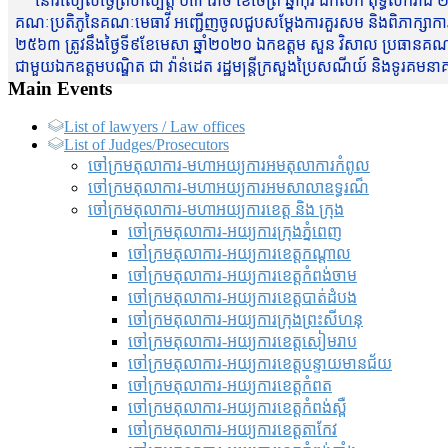
នៅរសៀលថ្ងៃព្រហស្បត្តិ៍ ០៣ រោច ខែចែត្រ ឆ្នាំកុរ ឯកស័ក ពុទ្ធសករាជ ២
គណៈប្រតិភូនៃគណៈមេធាវី អញ្ជើញចូលជួបសម្តែងការគួរសម និងពិភាក្សាការងារជា
២៥៦៣ ត្រូវនឹងថ្ងៃទី៩ខែមេសា ឆ្នាំ២០២០ ឯកឧត្តម សួន វិសាល ប្រធានគណៈ
ជាមួយឯកឧត្តមបណ្ឌិត ជា វ៉ាន់ដេត រដ្ឋមន្រ្តីក្រសួងប្រៃសណីយ៍ និងទូរគម
Main Events
List of lawyers / Law offices
List of Judges/Prosecutors
ចៅក្រមតុលាការ-មហាអយ្យការអមតុលាការកំពូល
ចៅក្រមតុលាការ-មហាអយ្យការអមសាលាឧទ្ធរណ៏
ចៅក្រមតុលាការ-មហាអយ្យការខេត្ត និង ក្រុង
ចៅក្រមតុលាការ-អយ្យការក្រុងភ្នំពេញ
ចៅក្រមតុលាការ-អយ្យការខេត្តកណ្តាល
ចៅក្រមតុលាការ-អយ្យការខេត្តកំពង់ចាម
ចៅក្រមតុលាការ-អយ្យការខេត្តបាត់ដំបង
ចៅក្រមតុលាការ-អយ្យការ​ក្រុងព្រះសីហនុ
ចៅក្រមតុលាការ-អយ្យការខេត្តសៀមរាប
ចៅក្រមតុលាការ-អយ្យការខេត្តបន្ទាយមានជ័យ
ចៅក្រមតុលាការ-អយ្យការខេត្តកំពត
ចៅក្រមតុលាការ-អយ្យការខេត្តកំពង់ស្ពឺ
ចៅក្រមតុលាការ-អយ្យការខេត្តតាកែវ