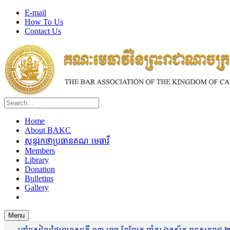
E-mail
How To Us
Contact Us
Home
About BAKC
សុន្ទរកថាប្រធានគណៈមេធាវី
Members
Library
Donation
Bulletins
Gallery
Menu