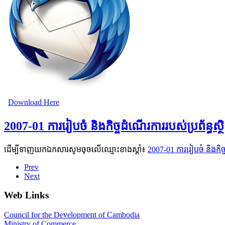
Download Here
2007-01 ការរៀបចំ និងកិច្ចដំណើរការរបស់ប្រព័ន្ធស្ថ
ដើម្បីទាញយកឯកសារសូមចុចលើឈ្មោះខាងស្តាំ៖
2007-01 ការរៀបចំ និងកិច្ច
Prev
Next
Web Links
Council for the Development of Cambodia
Ministry of Commerce