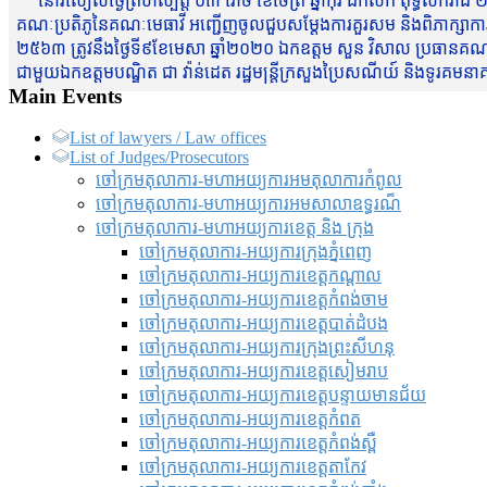
នៅរសៀលថ្ងៃព្រហស្បត្តិ៍ ០៣ រោច ខែចែត្រ ឆ្នាំកុរ ឯកស័ក ពុទ្ធសករាជ ២
គណៈប្រតិភូនៃគណៈមេធាវី អញ្ជើញចូលជួបសម្តែងការគួរសម និងពិភាក្សាការងារជា
២៥៦៣ ត្រូវនឹងថ្ងៃទី៩ខែមេសា ឆ្នាំ២០២០ ឯកឧត្តម សួន វិសាល ប្រធានគណៈ
ជាមួយឯកឧត្តមបណ្ឌិត ជា វ៉ាន់ដេត រដ្ឋមន្រ្តីក្រសួងប្រៃសណីយ៍ និងទូរគម
Main Events
List of lawyers / Law offices
List of Judges/Prosecutors
ចៅក្រមតុលាការ-មហាអយ្យការអមតុលាការកំពូល
ចៅក្រមតុលាការ-មហាអយ្យការអមសាលាឧទ្ធរណ៏
ចៅក្រមតុលាការ-មហាអយ្យការខេត្ត និង ក្រុង
ចៅក្រមតុលាការ-អយ្យការក្រុងភ្នំពេញ
ចៅក្រមតុលាការ-អយ្យការខេត្តកណ្តាល
ចៅក្រមតុលាការ-អយ្យការខេត្តកំពង់ចាម
ចៅក្រមតុលាការ-អយ្យការខេត្តបាត់ដំបង
ចៅក្រមតុលាការ-អយ្យការ​ក្រុងព្រះសីហនុ
ចៅក្រមតុលាការ-អយ្យការខេត្តសៀមរាប
ចៅក្រមតុលាការ-អយ្យការខេត្តបន្ទាយមានជ័យ
ចៅក្រមតុលាការ-អយ្យការខេត្តកំពត
ចៅក្រមតុលាការ-អយ្យការខេត្តកំពង់ស្ពឺ
ចៅក្រមតុលាការ-អយ្យការខេត្តតាកែវ