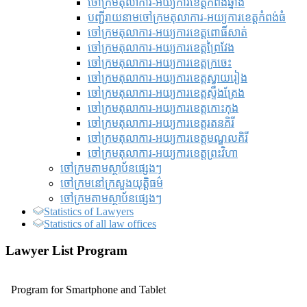
ចៅក្រមតុលាការ-អយ្យការខេត្តកំពង់ឆ្នាំង
បញ្ជីរាយនាមចៅក្រមតុលាការ-អយ្យការខេត្តកំពង់ធំ
ចៅក្រមតុលាការ-អយ្យការខេត្តពោធិ៍សាត់
ចៅក្រមតុលាការ-អយ្យការខេត្តព្រៃវែង
ចៅក្រមតុលាការ-អយ្យការខេត្តក្រចេះ
ចៅក្រមតុលាការ-អយ្យការខេត្តស្វាយរៀង
ចៅក្រមតុលាការ-អយ្យការខេត្តស្ទឹងត្រែង
ចៅក្រមតុលាការ-អយ្យការខេត្តកោះកុង
ចៅក្រមតុលាការ-អយ្យការខេត្តរតនគិរី
ចៅក្រមតុលាការ-អយ្យការខេត្តមណ្ឌលគិរី
ចៅក្រមតុលាការ-អយ្យការខេត្តព្រះវិហា
ចៅក្រមតាមស្ថាប័នផ្សេងៗ
ចៅក្រមនៅក្រសួងយុត្តិធម៌
ចៅក្រមតាមស្ថាប័នផ្សេងៗ
Statistics of Lawyers
Statistics of all law offices
Lawyer List Program
Program for Smartphone and Tablet