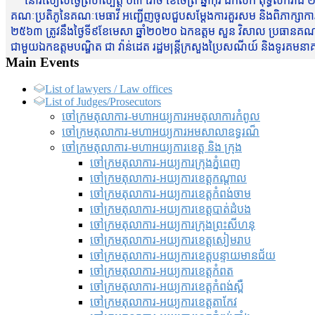
នៅរសៀលថ្ងៃព្រហស្បត្តិ៍ ០៣ រោច ខែចែត្រ ឆ្នាំកុរ ឯកស័ក ពុទ្ធសករាជ ២
គណៈប្រតិភូនៃគណៈមេធាវី អញ្ជើញចូលជួបសម្តែងការគួរសម និងពិភាក្សាការងារជា
២៥៦៣ ត្រូវនឹងថ្ងៃទី៩ខែមេសា ឆ្នាំ២០២០ ឯកឧត្តម សួន វិសាល ប្រធានគណៈ
ជាមួយឯកឧត្តមបណ្ឌិត ជា វ៉ាន់ដេត រដ្ឋមន្រ្តីក្រសួងប្រៃសណីយ៍ និងទូរគម
Main Events
List of lawyers / Law offices
List of Judges/Prosecutors
ចៅក្រមតុលាការ-មហាអយ្យការអមតុលាការកំពូល
ចៅក្រមតុលាការ-មហាអយ្យការអមសាលាឧទ្ធរណ៏
ចៅក្រមតុលាការ-មហាអយ្យការខេត្ត និង ក្រុង
ចៅក្រមតុលាការ-អយ្យការក្រុងភ្នំពេញ
ចៅក្រមតុលាការ-អយ្យការខេត្តកណ្តាល
ចៅក្រមតុលាការ-អយ្យការខេត្តកំពង់ចាម
ចៅក្រមតុលាការ-អយ្យការខេត្តបាត់ដំបង
ចៅក្រមតុលាការ-អយ្យការ​ក្រុងព្រះសីហនុ
ចៅក្រមតុលាការ-អយ្យការខេត្តសៀមរាប
ចៅក្រមតុលាការ-អយ្យការខេត្តបន្ទាយមានជ័យ
ចៅក្រមតុលាការ-អយ្យការខេត្តកំពត
ចៅក្រមតុលាការ-អយ្យការខេត្តកំពង់ស្ពឺ
ចៅក្រមតុលាការ-អយ្យការខេត្តតាកែវ