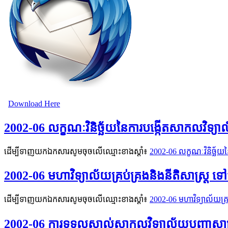
Download Here
2002-06 លក្ខណៈវិនិច្ឆ័យនៃការបង្កើតសាកលវិទ្យា
ដើម្បីទាញយកឯកសារសូមចុចលើឈ្មោះខាងស្តាំ៖
2002-06 លក្ខណៈវិនិច្ឆ័យ
2002-06 មហាវិទ្យាល័យគ្រប់គ្រងនិងនីតិសាស្រ្ត 
ដើម្បីទាញយកឯកសារសូមចុចលើឈ្មោះខាងស្តាំ៖
2002-06 មហាវិទ្យាល័យគ្រ
2002-06 ការទទួលស្គាល់សាកលវិទ្យាល័យបញ្ញាសាស្រ្