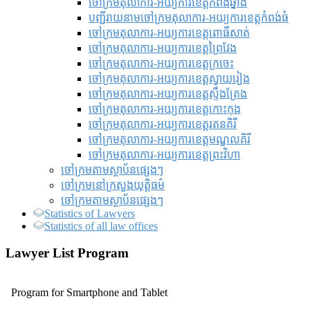
ចៅក្រមតុលាការ-អយ្យការខេត្តកំពង់ឆ្នាំង
បញ្ជីរាយនាមចៅក្រមតុលាការ-អយ្យការខេត្តកំពង់ធំ
ចៅក្រមតុលាការ-អយ្យការខេត្តពោធិ៍សាត់
ចៅក្រមតុលាការ-អយ្យការខេត្តព្រៃវែង
ចៅក្រមតុលាការ-អយ្យការខេត្តក្រចេះ
ចៅក្រមតុលាការ-អយ្យការខេត្តស្វាយរៀង
ចៅក្រមតុលាការ-អយ្យការខេត្តស្ទឹងត្រែង
ចៅក្រមតុលាការ-អយ្យការខេត្តកោះកុង
ចៅក្រមតុលាការ-អយ្យការខេត្តរតនគិរី
ចៅក្រមតុលាការ-អយ្យការខេត្តមណ្ឌលគិរី
ចៅក្រមតុលាការ-អយ្យការខេត្តព្រះវិហា
ចៅក្រមតាមស្ថាប័នផ្សេងៗ
ចៅក្រមនៅក្រសួងយុត្តិធម៌
ចៅក្រមតាមស្ថាប័នផ្សេងៗ
Statistics of Lawyers
Statistics of all law offices
Lawyer List Program
Program for Smartphone and Tablet