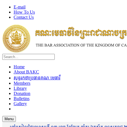
E-mail
How To Us
Contact Us
Home
About BAKC
សុន្ទរកថាប្រធានគណៈមេធាវី
Members
Library
Donation
Bulletins
Gallery
Menu