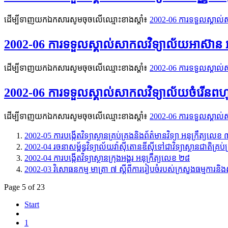
ដើម្បីទាញយកឯកសារសូមចុចលើឈ្មោះខាងស្តាំ៖
2002-06 ការទទួលស្គាល់សា
2002-06 ការទទួលស្គាល់សាកលវិទ្យាល័យអាស៊ាន អ
ដើម្បីទាញយកឯកសារសូមចុចលើឈ្មោះខាងស្តាំ៖
2002-06 ការទទួលស្គាល់ស
2002-06 ការទទួលស្គាល់សាកលវិទ្យាល័យចំរើនពហុបច្
ដើម្បីទាញយកឯកសារសូមចុចលើឈ្មោះខាងស្តាំ៖
2002-06 ការទទួលស្គាល់សា
2002-05 ការបង្កើតវិទ្យាស្ថានគ្រប់គ្រងនិងព័ត៌មានវិទ្យា អនុក្រឹត្យលេខ
2002-04 រចនាសម្ព័ន្ធវិទ្យាល័យវ៉ាស៊ីតោនឌីស៊ីទៅជាវិទ្យាស្ថានជាតិគ្រប
2002-04 ការបង្កើតវិទ្យាស្ថានក្រុងអង្គរ អនុក្រឹត្យលេខ ២៨
2002-03 វិសោធនកម្ម មាត្រា ៧ ស្ដីពីការរៀបចំរបស់ក្រសួងធម្មការន
Page 5 of 23
Start
1