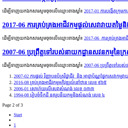
ដើម្បីទាញយកឯកសារសូមចុចលើឈ្មោះខាងស្តាំ៖
2017-01 ការបង្កើតក្រុមក
2017-06 ការគ្រប់គ្រងអាជីវកម្មផ្តល់សេវាវាយតម្ល
ដើម្បីទាញយកឯកសារសូមចុចលើឈ្មោះខាងស្តាំ៖
2017-06 ការគ្រប់គ្រងអាជ
2007-06​ ប្រព្រឹត្តទៅរបស់នាយកដ្ឋានសវនកម្មនៃ
ដើម្បីទាញយកឯកសារសូមចុចលើឈ្មោះខាងស្តាំ៖
2007-06​ ប្រព្រឹត្តទៅរ
2007-02 ការផ្ដល់ វិញ្ញាបនប័ត្រវិជ្ជាជីវៈ និង អាជ្ញាប័ណ្ណផ្នែកសេវា
2016-08 គ្រប់គ្រងអាជីវកម្មអភិវឌ្ឍលំនៅឋាន លេខ ៩៦៥
2006-01 សោហ៊ុយលើសេវាសំណង់ លេខ ០៣៣
1994-08 រៀបចំទឹកដី នគរូបនីយកម្មនិងសំណង់ លេខ ៤
Page 2 of 3
Start
1