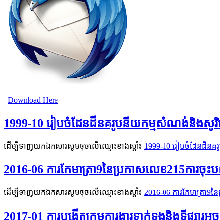
Download Here
1999-10 រៀបចំដែនដីនគរូបនីយកម្មសំណង់និងសូរ
ដើម្បីទាញយកឯកសារសូមចុចលើឈ្មោះខាងស្តាំ៖
1999-10 រៀបចំដែនដីនគរ
2016-06 ការកែមាត្រា9នៃប្រកាសលេខ215ការចុះបញ្ជ
ដើម្បីទាញយកឯកសារសូមចុចលើឈ្មោះខាងស្តាំ៖
2016-06 ការកែមាត្រា9នៃ
2017-01 ការបង្កើតក្រុមការងារទាក់ទងនិងទីផ្សារ