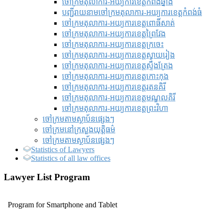
ចៅក្រមតុលាការ-អយ្យការខេត្តកំពង់ឆ្នាំង
បញ្ជីរាយនាមចៅក្រមតុលាការ-អយ្យការខេត្តកំពង់ធំ
ចៅក្រមតុលាការ-អយ្យការខេត្តពោធិ៍សាត់
ចៅក្រមតុលាការ-អយ្យការខេត្តព្រៃវែង
ចៅក្រមតុលាការ-អយ្យការខេត្តក្រចេះ
ចៅក្រមតុលាការ-អយ្យការខេត្តស្វាយរៀង
ចៅក្រមតុលាការ-អយ្យការខេត្តស្ទឹងត្រែង
ចៅក្រមតុលាការ-អយ្យការខេត្តកោះកុង
ចៅក្រមតុលាការ-អយ្យការខេត្តរតនគិរី
ចៅក្រមតុលាការ-អយ្យការខេត្តមណ្ឌលគិរី
ចៅក្រមតុលាការ-អយ្យការខេត្តព្រះវិហា
ចៅក្រមតាមស្ថាប័នផ្សេងៗ
ចៅក្រមនៅក្រសួងយុត្តិធម៌
ចៅក្រមតាមស្ថាប័នផ្សេងៗ
Statistics of Lawyers
Statistics of all law offices
Lawyer List Program
Program for Smartphone and Tablet