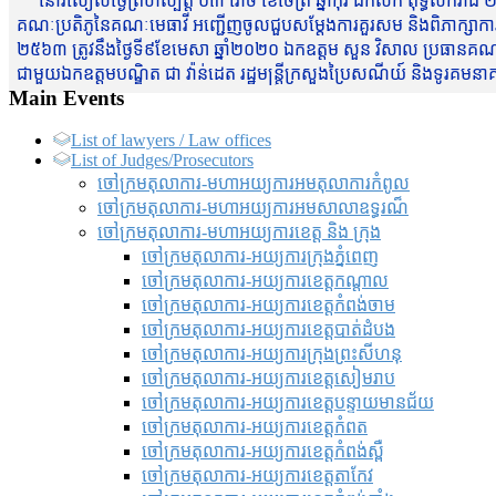
នៅរសៀលថ្ងៃព្រហស្បត្តិ៍ ០៣ រោច ខែចែត្រ ឆ្នាំកុរ ឯកស័ក ពុទ្ធសករាជ ២
គណៈប្រតិភូនៃគណៈមេធាវី អញ្ជើញចូលជួបសម្តែងការគួរសម និងពិភាក្សាការងារជា
២៥៦៣ ត្រូវនឹងថ្ងៃទី៩ខែមេសា ឆ្នាំ២០២០ ឯកឧត្តម សួន វិសាល ប្រធានគណៈ
ជាមួយឯកឧត្តមបណ្ឌិត ជា វ៉ាន់ដេត រដ្ឋមន្រ្តីក្រសួងប្រៃសណីយ៍ និងទូរគម
Main Events
List of lawyers / Law offices
List of Judges/Prosecutors
ចៅក្រមតុលាការ-មហាអយ្យការអមតុលាការកំពូល
ចៅក្រមតុលាការ-មហាអយ្យការអមសាលាឧទ្ធរណ៏
ចៅក្រមតុលាការ-មហាអយ្យការខេត្ត និង ក្រុង
ចៅក្រមតុលាការ-អយ្យការក្រុងភ្នំពេញ
ចៅក្រមតុលាការ-អយ្យការខេត្តកណ្តាល
ចៅក្រមតុលាការ-អយ្យការខេត្តកំពង់ចាម
ចៅក្រមតុលាការ-អយ្យការខេត្តបាត់ដំបង
ចៅក្រមតុលាការ-អយ្យការ​ក្រុងព្រះសីហនុ
ចៅក្រមតុលាការ-អយ្យការខេត្តសៀមរាប
ចៅក្រមតុលាការ-អយ្យការខេត្តបន្ទាយមានជ័យ
ចៅក្រមតុលាការ-អយ្យការខេត្តកំពត
ចៅក្រមតុលាការ-អយ្យការខេត្តកំពង់ស្ពឺ
ចៅក្រមតុលាការ-អយ្យការខេត្តតាកែវ