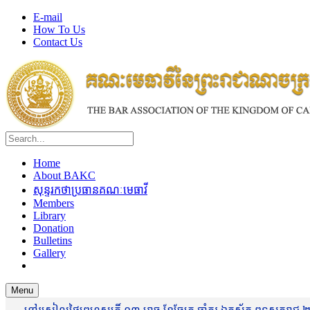
E-mail
How To Us
Contact Us
Home
About BAKC
សុន្ទរកថាប្រធានគណៈមេធាវី
Members
Library
Donation
Bulletins
Gallery
Menu