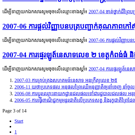
ដើម្បីទាញយកឯកសារសូមចុចលើឈ្មោះខាងស្តាំ៖
2007-04 ចាត់ថ្នាក់ដីព្រៃ
2007-06 ការផ្ដល់វិញ្ញាបនបត្របញ្ជាក់គុណភាពកៅស
ដើម្បីទាញយកឯកសារសូមចុចលើឈ្មោះខាងស្តាំ៖
2007-06 ការផ្ដល់វិញ្ញាប
2007-04 ការផ្ទេរឡូត៍នេសាទលេខ ២ ខេត្តកំពង់ធំ 
ដើម្បីទាញយកឯកសារសូមចុចលើឈ្មោះខាងស្តាំ៖
2007-04 ការផ្ទេរឡូត៍នេស
2007-03 ការគ្រប់គ្រងសហគមន៍នេសាទ អនុក្រឹត្យលេខ ២៥
2006-11 យថាប្រភេទផល អនុផលព្រៃឈើអនុញ្ញាតិឲ្យនាំចេញ នាំចូល
2006-08 ការប្ដូរឈ្មោះនាយកដ្ឋានជលផលទៅជារដ្ឋបាលជលផល អនុក
2006-05 ការធ្វើពាណិជ្ជកម្មអន្តរជាតិលើប្រភេទសត្វ និងរុក្ខជាតិព្រៃដ
Page 3 of 14
Start
1