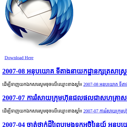
Download Here
2007-08 អនុបយោគ ទីតាងនាយកដ្ឋានក្សត្រសាស្រ្ត
ដើម្បីទាញយកឯកសារសូមចុចលើឈ្មោះខាងស្តាំ៖
2007-08 អនុបយោគ ទីតាងន
2007-07 ការរំសាយក្រុមហ៊ុនជលផលជាសហគ្រាសសាធ
ដើម្បីទាញយកឯកសារសូមចុចលើឈ្មោះខាងស្តាំ៖
2007-07 ការរំសាយក្រុម
2007-04 ចាត់ថ្នាក់ដីព្រៃបម្រុងទុកអចិន្រ្តៃយ៍ អន