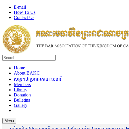
E-mail
How To Us
Contact Us
Home
About BAKC
សុន្ទរកថាប្រធានគណៈមេធាវី
Members
Library
Donation
Bulletins
Gallery
Menu