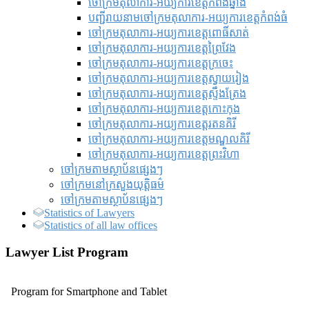
ចៅក្រមតុលាការ-អយ្យការខេត្តកំពង់ឆ្នាំង
បញ្ជីរាយនាមចៅក្រមតុលាការ-អយ្យការខេត្តកំពង់ធំ
ចៅក្រមតុលាការ-អយ្យការខេត្តពោធិ៍សាត់
ចៅក្រមតុលាការ-អយ្យការខេត្តព្រៃវែង
ចៅក្រមតុលាការ-អយ្យការខេត្តក្រចេះ
ចៅក្រមតុលាការ-អយ្យការខេត្តស្វាយរៀង
ចៅក្រមតុលាការ-អយ្យការខេត្តស្ទឹងត្រែង
ចៅក្រមតុលាការ-អយ្យការខេត្តកោះកុង
ចៅក្រមតុលាការ-អយ្យការខេត្តរតនគិរី
ចៅក្រមតុលាការ-អយ្យការខេត្តមណ្ឌលគិរី
ចៅក្រមតុលាការ-អយ្យការខេត្តព្រះវិហា
ចៅក្រមតាមស្ថាប័នផ្សេងៗ
ចៅក្រមនៅក្រសួងយុត្តិធម៌
ចៅក្រមតាមស្ថាប័នផ្សេងៗ
Statistics of Lawyers
Statistics of all law offices
Lawyer List Program
Program for Smartphone and Tablet