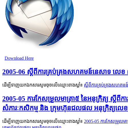
Download Here
2005-06 ស្តីពីការគ្រប់គ្រងសហគមន៍នេសាទ លេខ
ដើម្បីទាញយកឯកសារសូមចុចលើឈ្មោះខាងស្តាំ៖
ស្តីពីការគ្រប់គ្រងសហគ
2005-05 ការកែសម្រួលមាត្រា៥ នៃអនុក្រិត្យ ស្ដីពី
សំភារៈកសិកម្ម និង ក្រុមហ៊ុនជលផល អនុក្រិត្យល
ដើម្បីទាញយកឯកសារសូមចុចលើឈ្មោះខាងស្តាំ៖
2005-05 ការកែសម្រួលមាត្
ក្រុមហ៊ុនជលផល អនុក្រិត្យលេខ៧០