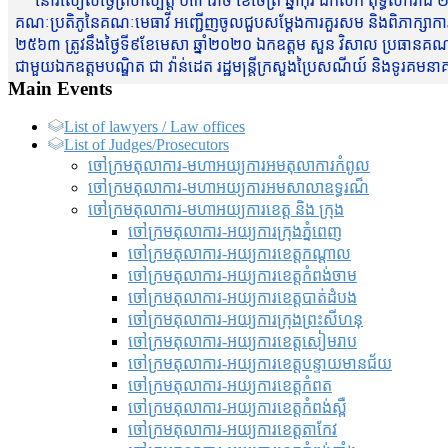
នៅរសៀលថ្ងៃព្រហស្បត្តិ៍ ០៣ រោច ខែចែត្រ ឆ្នាំកុរ ឯកស័ក ពុទ្ធសករាជ ២
គណៈប្រតិភូនៃគណៈមេធាវី អញ្ជើញចូលជួបសម្តែងការគួរសម និងពិភាក្សាការងារជា
២៥៦៣ ត្រូវនឹងថ្ងៃទី៩ខែមេសា ឆ្នាំ២០២០ ឯកឧត្តម សួន វិសាល ប្រធានគណៈ
ជាមួយឯកឧត្តមបណ្ឌិត ជា វ៉ាន់ដេត រដ្ឋមន្រ្តីក្រសួងប្រៃសណីយ៍ និងទូរគម
Main Events
List of lawyers / Law offices
List of Judges/Prosecutors
ចៅក្រមតុលាការ-មហាអយ្យការអមតុលាការកំពូល
ចៅក្រមតុលាការ-មហាអយ្យការអមសាលាឧទ្ធរណ៏
ចៅក្រមតុលាការ-មហាអយ្យការខេត្ត និង ក្រុង
ចៅក្រមតុលាការ-អយ្យការក្រុងភ្នំពេញ
ចៅក្រមតុលាការ-អយ្យការខេត្តកណ្តាល
ចៅក្រមតុលាការ-អយ្យការខេត្តកំពង់ចាម
ចៅក្រមតុលាការ-អយ្យការខេត្តបាត់ដំបង
ចៅក្រមតុលាការ-អយ្យការ​ក្រុងព្រះសីហនុ
ចៅក្រមតុលាការ-អយ្យការខេត្តសៀមរាប
ចៅក្រមតុលាការ-អយ្យការខេត្តបន្ទាយមានជ័យ
ចៅក្រមតុលាការ-អយ្យការខេត្តកំពត
ចៅក្រមតុលាការ-អយ្យការខេត្តកំពង់ស្ពឺ
ចៅក្រមតុលាការ-អយ្យការខេត្តតាកែវ