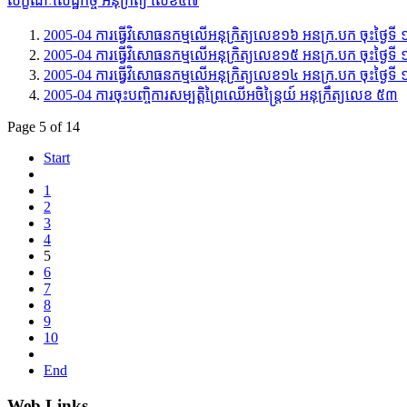
លក្ខណៈសេដ្ឋកិច្ច អនុក្រិត្យ លេខ៥៧
2005-04 ការធ្វើវិសោធនកម្មលើអនុក្រិត្យលេខ១៦ អនក្រ.បក ចុះថ្ងៃទី 
2005-04 ការធ្វើវិសោធនកម្មលើអនុក្រិត្យលេខ១៥ អនក្រ.បក ចុះថ្ងៃទី ១
2005-04 ការធ្វើវិសោធនកម្មលើអនុក្រិត្យលេខ១៤ អនក្រ.បក ចុះថ្ងៃទី ១
2005-04 ការចុះបញ្ចិការសម្បត្តិព្រៃឈើអចិន្ត្រៃយ៍ អនុក្រឹត្យលេខ ៥៣
Page 5 of 14
Start
1
2
3
4
5
6
7
8
9
10
End
Web Links