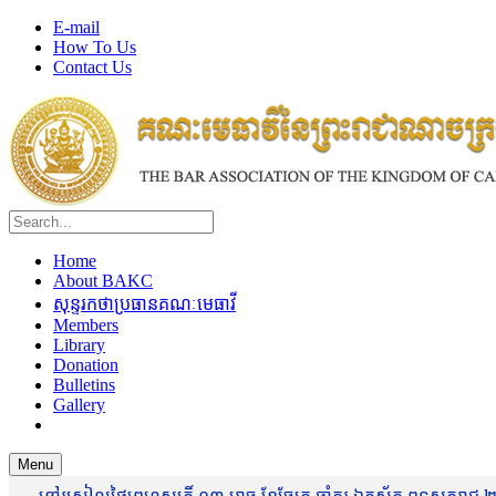
E-mail
How To Us
Contact Us
Home
About BAKC
សុន្ទរកថាប្រធានគណៈមេធាវី
Members
Library
Donation
Bulletins
Gallery
Menu