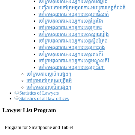
ចៅក្រមតុលាការ-អយ្យការខេត្តកំពង់ឆ្នាំង
បញ្ជីរាយនាមចៅក្រមតុលាការ-អយ្យការខេត្តកំពង់ធំ
ចៅក្រមតុលាការ-អយ្យការខេត្តពោធិ៍សាត់
ចៅក្រមតុលាការ-អយ្យការខេត្តព្រៃវែង
ចៅក្រមតុលាការ-អយ្យការខេត្តក្រចេះ
ចៅក្រមតុលាការ-អយ្យការខេត្តស្វាយរៀង
ចៅក្រមតុលាការ-អយ្យការខេត្តស្ទឹងត្រែង
ចៅក្រមតុលាការ-អយ្យការខេត្តកោះកុង
ចៅក្រមតុលាការ-អយ្យការខេត្តរតនគិរី
ចៅក្រមតុលាការ-អយ្យការខេត្តមណ្ឌលគិរី
ចៅក្រមតុលាការ-អយ្យការខេត្តព្រះវិហា
ចៅក្រមតាមស្ថាប័នផ្សេងៗ
ចៅក្រមនៅក្រសួងយុត្តិធម៌
ចៅក្រមតាមស្ថាប័នផ្សេងៗ
Statistics of Lawyers
Statistics of all law offices
Lawyer List Program
Program for Smartphone and Tablet