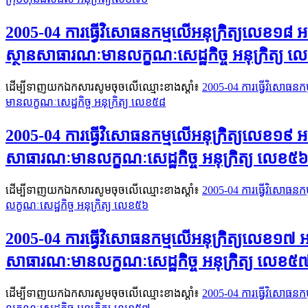
2005-04 ការធ្វើវិសោធនកម្មលើអនុក្រិត្យលេខ១៨ អនក្
ស្ថានសាធារណៈមានលក្ខណៈសេដ្ឋកិច្ច អនុក្រិត្យ 
ដើម្បីទាញយកឯកសារសូមចុចលើឈ្មោះខាងស្តាំ៖
2005-04 ការធ្វើវិសោធនកម្
មានលក្ខណៈសេដ្ឋកិច្ច អនុក្រិត្យ លេខ៥៨
2005-04 ការធ្វើវិសោធនកម្មលើអនុក្រិត្យលេខ១៩ អនក្រ
សាធារណៈមានលក្ខណៈសេដ្ឋកិច្ច អនុក្រិត្យ លេខ៥៦
ដើម្បីទាញយកឯកសារសូមចុចលើឈ្មោះខាងស្តាំ៖
2005-04 ការធ្វើវិសោធនកម្
លក្ខណៈសេដ្ឋកិច្ច អនុក្រិត្យ លេខ៥៦
2005-04 ការធ្វើវិសោធនកម្មលើអនុក្រិត្យលេខ១៧ អនក្
សាធារណៈមានលក្ខណៈសេដ្ឋកិច្ច អនុក្រិត្យ លេខ៥
ដើម្បីទាញយកឯកសារសូមចុចលើឈ្មោះខាងស្តាំ៖
2005-04 ការធ្វើវិសោធនកម្