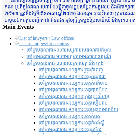
នៅរសៀលថ្ងៃព្រហស្បត្តិ៍ ០៣ រោច ខែចែត្រ ឆ្នាំកុរ ឯកស័ក ពុទ្ធសករាជ ២
គណៈប្រតិភូនៃគណៈមេធាវី អញ្ជើញចូលជួបសម្តែងការគួរសម និងពិភាក្សាការងារជា
២៥៦៣ ត្រូវនឹងថ្ងៃទី៩ខែមេសា ឆ្នាំ២០២០ ឯកឧត្តម សួន វិសាល ប្រធានគណៈ
ជាមួយឯកឧត្តមបណ្ឌិត ជា វ៉ាន់ដេត រដ្ឋមន្រ្តីក្រសួងប្រៃសណីយ៍ និងទូរគម
Main Events
List of lawyers / Law offices
List of Judges/Prosecutors
ចៅក្រមតុលាការ-មហាអយ្យការអមតុលាការកំពូល
ចៅក្រមតុលាការ-មហាអយ្យការអមសាលាឧទ្ធរណ៏
ចៅក្រមតុលាការ-មហាអយ្យការខេត្ត និង ក្រុង
ចៅក្រមតុលាការ-អយ្យការក្រុងភ្នំពេញ
ចៅក្រមតុលាការ-អយ្យការខេត្តកណ្តាល
ចៅក្រមតុលាការ-អយ្យការខេត្តកំពង់ចាម
ចៅក្រមតុលាការ-អយ្យការខេត្តបាត់ដំបង
ចៅក្រមតុលាការ-អយ្យការ​ក្រុងព្រះសីហនុ
ចៅក្រមតុលាការ-អយ្យការខេត្តសៀមរាប
ចៅក្រមតុលាការ-អយ្យការខេត្តបន្ទាយមានជ័យ
ចៅក្រមតុលាការ-អយ្យការខេត្តកំពត
ចៅក្រមតុលាការ-អយ្យការខេត្តកំពង់ស្ពឺ
ចៅក្រមតុលាការ-អយ្យការខេត្តតាកែវ