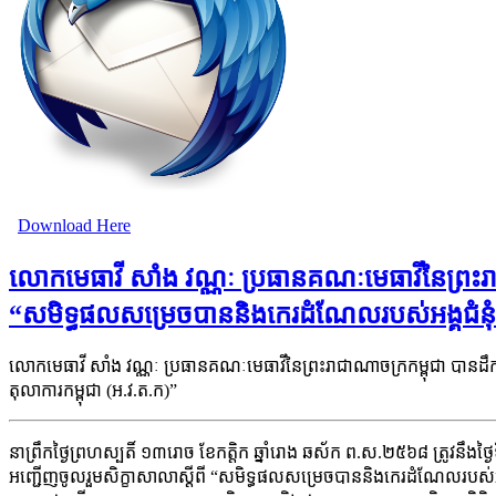
Download Here
លោកមេធាវី សាំង វណ្ណៈ ប្រធានគណៈមេធាវីនៃព្រះរាជ
“សមិទ្ធផលសម្រេចបាននិងកេរដំណែលរបស់អង្គជំនុំជម្
លោកមេធាវី សាំង វណ្ណៈ ប្រធានគណៈមេធាវីនៃព្រះរាជាណាចក្រកម្ពុជា បានដឹកន
តុលាការកម្ពុជា (អ.វ.ត.ក)”
នាព្រឹកថ្ងៃព្រហស្បតិ៍ ១៣រោច ខែកត្តិក ឆ្នាំរោង ឆស័ក ព.ស.២៥៦៨ ត្រូវនឹងថ្
អញ្ជើញចូលរួមសិក្ខាសាលាស្តីពី “សមិទ្ធផលសម្រេចបាននិងកេរដំណែលរបស់អង្គជំនុំ