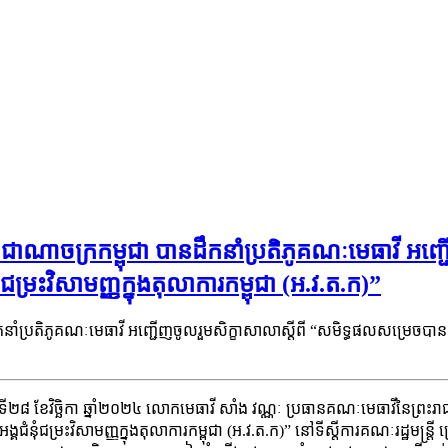
ាណាចក្រកម្ពុជា បានដឹកនាំប្រតិភូគណៈមេធាវី អញ្ជើ
រះវិសាមញ្ញក្នុងតុលាការកម្ពុជា (អ.វ.ត.ក)”
ាំប្រតិភូគណៈមេធាវី អញ្ជើញចូលរួមសិក្ខាសាលាស្តីពី “សមិទ្ធផលសម្រេចបាននិ
ងៃទី២៨ ខែវិច្ឆិកា ឆ្នាំ២០២៤ លោកមេធាវី សាំង វណ្ណៈ ប្រធានគណៈមេធាវីនៃព្រះរ
ជម្រះវិសាមញ្ញក្នុងតុលាការកម្ពុជា (អ.វ.ត.ក)” នៅទីស្តីការគណៈរដ្ឋមន្រ្តី ក្