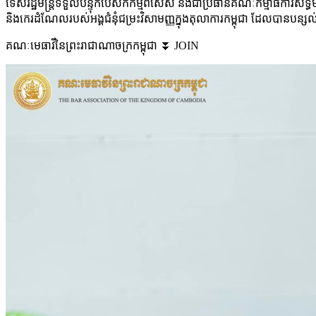
ទេសរដ្ឋមន្រ្តីទទួលបន្ទុកបេសកកម្មពិសេស និងជាប្រធានគណៈកម្មាធិការសិទ្ធ
និងកេរដំណែលរបស់អង្គជំនុំជម្រះវិសាមញ្ញក្នុងតុលាការកម្ពុជា ដែលបានបន្សល
គណៈមេធាវីនៃព្រះរាជាណាចក្រកម្ពុជា ⏬ JOIN