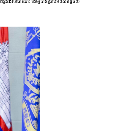
ព័ន្ធនិងសាធារណៈ ដើម្បីបានជ្រាបអំពីសមិទ្ធផល