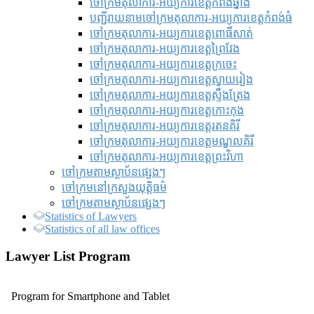
ចៅក្រមតុលាការ-អយ្យការខេត្តកំពង់ឆ្នាំង
បញ្ជីរាយនាមចៅក្រមតុលាការ-អយ្យការខេត្តកំពង់ធំ
ចៅក្រមតុលាការ-អយ្យការខេត្តពោធិ៍សាត់
ចៅក្រមតុលាការ-អយ្យការខេត្តព្រៃវែង
ចៅក្រមតុលាការ-អយ្យការខេត្តក្រចេះ
ចៅក្រមតុលាការ-អយ្យការខេត្តស្វាយរៀង
ចៅក្រមតុលាការ-អយ្យការខេត្តស្ទឹងត្រែង
ចៅក្រមតុលាការ-អយ្យការខេត្តកោះកុង
ចៅក្រមតុលាការ-អយ្យការខេត្តរតនគិរី
ចៅក្រមតុលាការ-អយ្យការខេត្តមណ្ឌលគិរី
ចៅក្រមតុលាការ-អយ្យការខេត្តព្រះវិហា
ចៅក្រមតាមស្ថាប័នផ្សេងៗ
ចៅក្រមនៅក្រសួងយុត្តិធម៌
ចៅក្រមតាមស្ថាប័នផ្សេងៗ
Statistics of Lawyers
Statistics of all law offices
Lawyer List Program
Program for Smartphone and Tablet