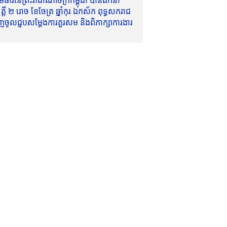
ាវីនៃព្រះរាជាណាចក្រកម្ពុជា បានដឹកនាំ
៍ ២ រោច ខែចែត្រ ឆ្នាំកុរ ឯកស័ក ពុទ្ធសករាជ
ញចូលជួបសម្តែងការគួរសម និងពិភាក្សាការងារ