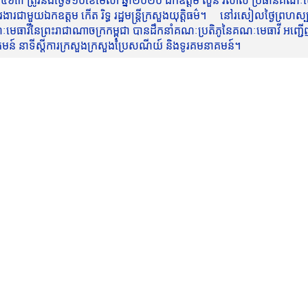
៥៦៣ ត្រូវនឹងថ្ងៃទី១០ខែមេសា ឆ្នាំ២០២០ ឯកឧត្តម សួន វិសាល ប្រធានគណៈមេធ
មួយឯកឧត្តម កើត រិទ្ធ រដ្ឋមន្ត្រីក្រសួងយុត្តិធម៌។ នៅរសៀលថ្ងៃព្រហស្បត្តិ
មេធាវីនៃព្រះរាជាណាចក្រកម្ពុជា បានដឹកនាំគណៈប្រតិភូនៃគណៈមេធាវី អញ្ជើ
នាគមន៍ នាទីស្តីការក្រសួងក្រសួងប្រៃសណីយ៍ និងទូរគមនាគមន៍។