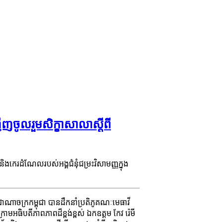
ញចូលរួមសិក្ខាសាលាស្តីពី
ងកេរដំណែលរបស់អង្គជំនុំជម្រះវិសាមញ្ញក្នុង
ាជាណាចក្រកម្ពុជា បានដឹកនាំប្រតិភូគណៈមេធាវី
រោមអធិបតីភាពភាពដ៏ខ្ពង់ខ្ពស់ ឯកឧត្តម កែវ រ៉េមី