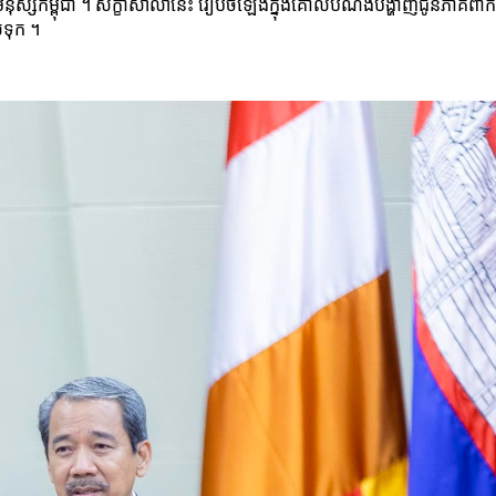
ិមនុស្សកម្ពុជា ។ សិក្ខាសាលានេះ រៀបចំឡើងក្នុងគោលបំណងបង្ហាញជូនភាគីពាក់
់ទុក ។