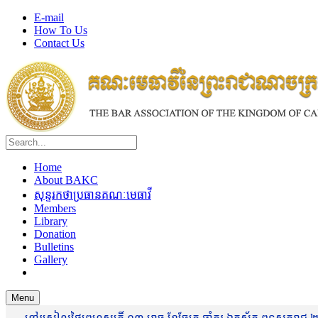
E-mail
How To Us
Contact Us
Home
About BAKC
សុន្ទរកថាប្រធានគណៈមេធាវី
Members
Library
Donation
Bulletins
Gallery
Menu