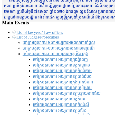
នៅរសៀលថ្ងៃព្រហស្បត្តិ៍ ០៣ រោច ខែចែត្រ ឆ្នាំកុរ ឯកស័ក ពុទ្ធសករាជ ២
គណៈប្រតិភូនៃគណៈមេធាវី អញ្ជើញចូលជួបសម្តែងការគួរសម និងពិភាក្សាការងារជា
២៥៦៣ ត្រូវនឹងថ្ងៃទី៩ខែមេសា ឆ្នាំ២០២០ ឯកឧត្តម សួន វិសាល ប្រធានគណៈ
ជាមួយឯកឧត្តមបណ្ឌិត ជា វ៉ាន់ដេត រដ្ឋមន្រ្តីក្រសួងប្រៃសណីយ៍ និងទូរគម
Main Events
List of lawyers / Law offices
List of Judges/Prosecutors
ចៅក្រមតុលាការ-មហាអយ្យការអមតុលាការកំពូល
ចៅក្រមតុលាការ-មហាអយ្យការអមសាលាឧទ្ធរណ៏
ចៅក្រមតុលាការ-មហាអយ្យការខេត្ត និង ក្រុង
ចៅក្រមតុលាការ-អយ្យការក្រុងភ្នំពេញ
ចៅក្រមតុលាការ-អយ្យការខេត្តកណ្តាល
ចៅក្រមតុលាការ-អយ្យការខេត្តកំពង់ចាម
ចៅក្រមតុលាការ-អយ្យការខេត្តបាត់ដំបង
ចៅក្រមតុលាការ-អយ្យការ​ក្រុងព្រះសីហនុ
ចៅក្រមតុលាការ-អយ្យការខេត្តសៀមរាប
ចៅក្រមតុលាការ-អយ្យការខេត្តបន្ទាយមានជ័យ
ចៅក្រមតុលាការ-អយ្យការខេត្តកំពត
ចៅក្រមតុលាការ-អយ្យការខេត្តកំពង់ស្ពឺ
ចៅក្រមតុលាការ-អយ្យការខេត្តតាកែវ