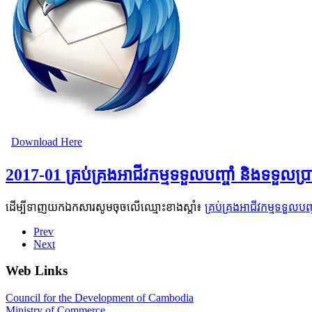
Download Here
2017-01 គ្រប់គ្រងអាជីវកម្មទទួលបញ្ចាំ និងទទ
ដើម្បីទាញយកឯកសារសូមចុចលើឈ្មោះខាងស្តាំ៖
គ្រប់គ្រងអាជីវកម្មទទួល
Prev
Next
Web Links
Council for the Development of Cambodia
Ministry of Commerce