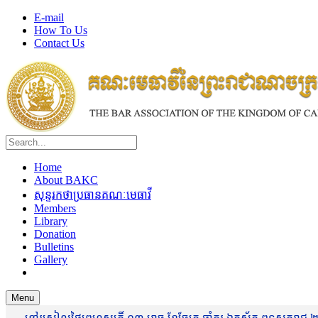
E-mail
How To Us
Contact Us
Home
About BAKC
សុន្ទរកថាប្រធានគណៈមេធាវី
Members
Library
Donation
Bulletins
Gallery
Menu