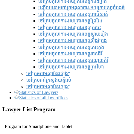
ចៅក្រមតុលាការ-អយ្យការខេត្តកំពង់ឆ្នាំង
បញ្ជីរាយនាមចៅក្រមតុលាការ-អយ្យការខេត្តកំពង់ធំ
ចៅក្រមតុលាការ-អយ្យការខេត្តពោធិ៍សាត់
ចៅក្រមតុលាការ-អយ្យការខេត្តព្រៃវែង
ចៅក្រមតុលាការ-អយ្យការខេត្តក្រចេះ
ចៅក្រមតុលាការ-អយ្យការខេត្តស្វាយរៀង
ចៅក្រមតុលាការ-អយ្យការខេត្តស្ទឹងត្រែង
ចៅក្រមតុលាការ-អយ្យការខេត្តកោះកុង
ចៅក្រមតុលាការ-អយ្យការខេត្តរតនគិរី
ចៅក្រមតុលាការ-អយ្យការខេត្តមណ្ឌលគិរី
ចៅក្រមតុលាការ-អយ្យការខេត្តព្រះវិហា
ចៅក្រមតាមស្ថាប័នផ្សេងៗ
ចៅក្រមនៅក្រសួងយុត្តិធម៌
ចៅក្រមតាមស្ថាប័នផ្សេងៗ
Statistics of Lawyers
Statistics of all law offices
Lawyer List Program
Program for Smartphone and Tablet