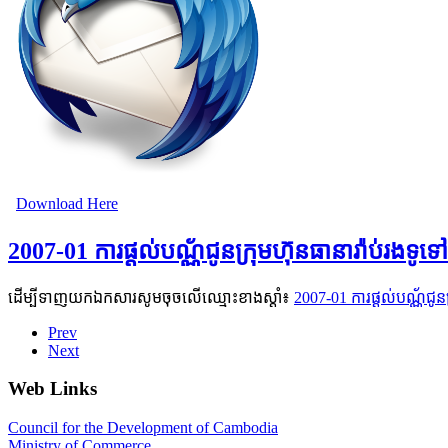
Download Here
2007-01 ការផ្ដល់បណ័្ណជូនក្រុមហ៊ុនធានារ៉ាប់រង
ដើម្បីទាញយកឯកសារសូមចុចលើឈ្មោះខាងស្តាំ៖
2007-01 ការផ្ដល់បណ័្ណជូ
Prev
Next
Web Links
Council for the Development of Cambodia
Ministry of Commerce