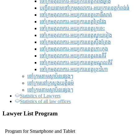
ចៅក្រមតុលាការ-អយ្យការខេត្តកំពង់ឆ្នាំង
បញ្ជីរាយនាមចៅក្រមតុលាការ-អយ្យការខេត្តកំពង់ធំ
ចៅក្រមតុលាការ-អយ្យការខេត្តពោធិ៍សាត់
ចៅក្រមតុលាការ-អយ្យការខេត្តព្រៃវែង
ចៅក្រមតុលាការ-អយ្យការខេត្តក្រចេះ
ចៅក្រមតុលាការ-អយ្យការខេត្តស្វាយរៀង
ចៅក្រមតុលាការ-អយ្យការខេត្តស្ទឹងត្រែង
ចៅក្រមតុលាការ-អយ្យការខេត្តកោះកុង
ចៅក្រមតុលាការ-អយ្យការខេត្តរតនគិរី
ចៅក្រមតុលាការ-អយ្យការខេត្តមណ្ឌលគិរី
ចៅក្រមតុលាការ-អយ្យការខេត្តព្រះវិហា
ចៅក្រមតាមស្ថាប័នផ្សេងៗ
ចៅក្រមនៅក្រសួងយុត្តិធម៌
ចៅក្រមតាមស្ថាប័នផ្សេងៗ
Statistics of Lawyers
Statistics of all law offices
Lawyer List Program
Program for Smartphone and Tablet