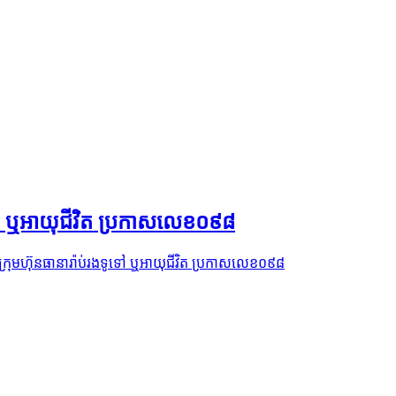
ទូទៅ ឬអាយុជីវិត ប្រកាសលេខ០៩៨
នក្រុមហ៊ុនធានារ៉ាប់រងទូទៅ ឬអាយុជីវិត ប្រកាសលេខ០៩៨