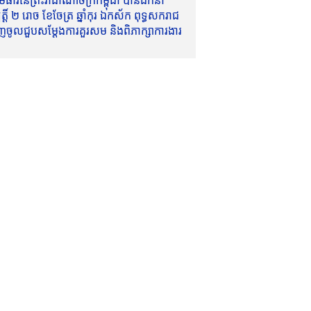
ាវីនៃព្រះរាជាណាចក្រកម្ពុជា បានដឹកនាំ
៍ ២ រោច ខែចែត្រ ឆ្នាំកុរ ឯកស័ក ពុទ្ធសករាជ
ញចូលជួបសម្តែងការគួរសម និងពិភាក្សាការងារ