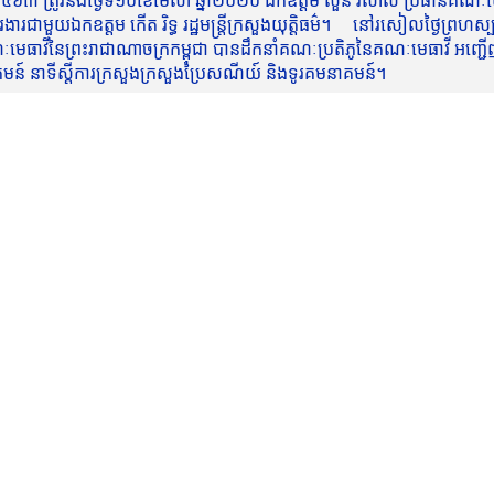
៥៦៣ ត្រូវនឹងថ្ងៃទី១០ខែមេសា ឆ្នាំ២០២០ ឯកឧត្តម សួន វិសាល ប្រធានគណៈមេធ
មួយឯកឧត្តម កើត រិទ្ធ រដ្ឋមន្ត្រីក្រសួងយុត្តិធម៌។ នៅរសៀលថ្ងៃព្រហស្បត្តិ
មេធាវីនៃព្រះរាជាណាចក្រកម្ពុជា បានដឹកនាំគណៈប្រតិភូនៃគណៈមេធាវី អញ្ជើ
នាគមន៍ នាទីស្តីការក្រសួងក្រសួងប្រៃសណីយ៍ និងទូរគមនាគមន៍។