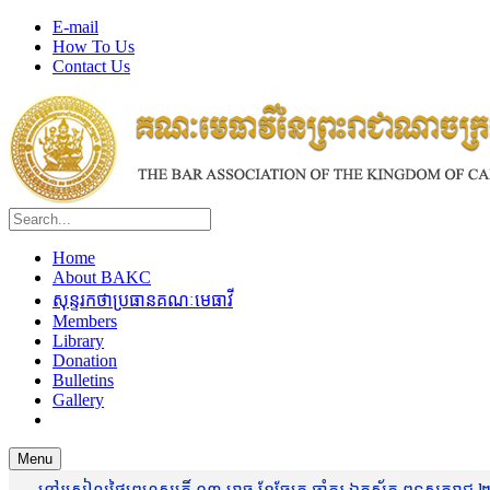
E-mail
How To Us
Contact Us
Home
About BAKC
សុន្ទរកថាប្រធានគណៈមេធាវី
Members
Library
Donation
Bulletins
Gallery
Menu