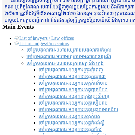
នៅរសៀលថ្ងៃព្រហស្បត្តិ៍ ០៣ រោច ខែចែត្រ ឆ្នាំកុរ ឯកស័ក ពុទ្ធសករាជ ២
គណៈប្រតិភូនៃគណៈមេធាវី អញ្ជើញចូលជួបសម្តែងការគួរសម និងពិភាក្សាការងារជា
២៥៦៣ ត្រូវនឹងថ្ងៃទី៩ខែមេសា ឆ្នាំ២០២០ ឯកឧត្តម សួន វិសាល ប្រធានគណៈ
ជាមួយឯកឧត្តមបណ្ឌិត ជា វ៉ាន់ដេត រដ្ឋមន្រ្តីក្រសួងប្រៃសណីយ៍ និងទូរគម
Main Events
List of lawyers / Law offices
List of Judges/Prosecutors
ចៅក្រមតុលាការ-មហាអយ្យការអមតុលាការកំពូល
ចៅក្រមតុលាការ-មហាអយ្យការអមសាលាឧទ្ធរណ៏
ចៅក្រមតុលាការ-មហាអយ្យការខេត្ត និង ក្រុង
ចៅក្រមតុលាការ-អយ្យការក្រុងភ្នំពេញ
ចៅក្រមតុលាការ-អយ្យការខេត្តកណ្តាល
ចៅក្រមតុលាការ-អយ្យការខេត្តកំពង់ចាម
ចៅក្រមតុលាការ-អយ្យការខេត្តបាត់ដំបង
ចៅក្រមតុលាការ-អយ្យការ​ក្រុងព្រះសីហនុ
ចៅក្រមតុលាការ-អយ្យការខេត្តសៀមរាប
ចៅក្រមតុលាការ-អយ្យការខេត្តបន្ទាយមានជ័យ
ចៅក្រមតុលាការ-អយ្យការខេត្តកំពត
ចៅក្រមតុលាការ-អយ្យការខេត្តកំពង់ស្ពឺ
ចៅក្រមតុលាការ-អយ្យការខេត្តតាកែវ