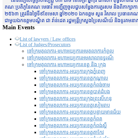
នៅរសៀលថ្ងៃព្រហស្បត្តិ៍ ០៣ រោច ខែចែត្រ ឆ្នាំកុរ ឯកស័ក ពុទ្ធសករាជ ២
គណៈប្រតិភូនៃគណៈមេធាវី អញ្ជើញចូលជួបសម្តែងការគួរសម និងពិភាក្សាការងារជា
២៥៦៣ ត្រូវនឹងថ្ងៃទី៩ខែមេសា ឆ្នាំ២០២០ ឯកឧត្តម សួន វិសាល ប្រធានគណៈ
ជាមួយឯកឧត្តមបណ្ឌិត ជា វ៉ាន់ដេត រដ្ឋមន្រ្តីក្រសួងប្រៃសណីយ៍ និងទូរគម
Main Events
List of lawyers / Law offices
List of Judges/Prosecutors
ចៅក្រមតុលាការ-មហាអយ្យការអមតុលាការកំពូល
ចៅក្រមតុលាការ-មហាអយ្យការអមសាលាឧទ្ធរណ៏
ចៅក្រមតុលាការ-មហាអយ្យការខេត្ត និង ក្រុង
ចៅក្រមតុលាការ-អយ្យការក្រុងភ្នំពេញ
ចៅក្រមតុលាការ-អយ្យការខេត្តកណ្តាល
ចៅក្រមតុលាការ-អយ្យការខេត្តកំពង់ចាម
ចៅក្រមតុលាការ-អយ្យការខេត្តបាត់ដំបង
ចៅក្រមតុលាការ-អយ្យការ​ក្រុងព្រះសីហនុ
ចៅក្រមតុលាការ-អយ្យការខេត្តសៀមរាប
ចៅក្រមតុលាការ-អយ្យការខេត្តបន្ទាយមានជ័យ
ចៅក្រមតុលាការ-អយ្យការខេត្តកំពត
ចៅក្រមតុលាការ-អយ្យការខេត្តកំពង់ស្ពឺ
ចៅក្រមតុលាការ-អយ្យការខេត្តតាកែវ