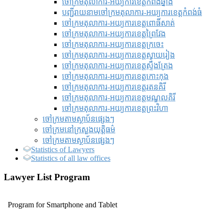
ចៅក្រមតុលាការ-អយ្យការខេត្តកំពង់ឆ្នាំង
បញ្ជីរាយនាមចៅក្រមតុលាការ-អយ្យការខេត្តកំពង់ធំ
ចៅក្រមតុលាការ-អយ្យការខេត្តពោធិ៍សាត់
ចៅក្រមតុលាការ-អយ្យការខេត្តព្រៃវែង
ចៅក្រមតុលាការ-អយ្យការខេត្តក្រចេះ
ចៅក្រមតុលាការ-អយ្យការខេត្តស្វាយរៀង
ចៅក្រមតុលាការ-អយ្យការខេត្តស្ទឹងត្រែង
ចៅក្រមតុលាការ-អយ្យការខេត្តកោះកុង
ចៅក្រមតុលាការ-អយ្យការខេត្តរតនគិរី
ចៅក្រមតុលាការ-អយ្យការខេត្តមណ្ឌលគិរី
ចៅក្រមតុលាការ-អយ្យការខេត្តព្រះវិហា
ចៅក្រមតាមស្ថាប័នផ្សេងៗ
ចៅក្រមនៅក្រសួងយុត្តិធម៌
ចៅក្រមតាមស្ថាប័នផ្សេងៗ
Statistics of Lawyers
Statistics of all law offices
Lawyer List Program
Program for Smartphone and Tablet