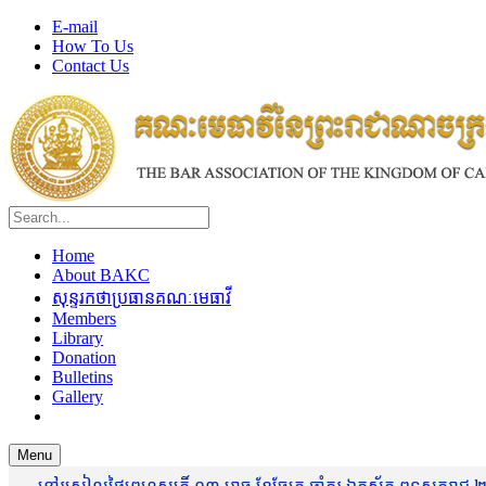
E-mail
How To Us
Contact Us
Home
About BAKC
សុន្ទរកថាប្រធានគណៈមេធាវី
Members
Library
Donation
Bulletins
Gallery
Menu