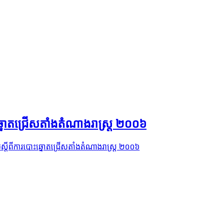
ោះឆ្នោតជ្រើសតាំងតំណាងរាស្រ្ត ២០០៦
បាប់ស្តីពីការបោះឆ្នោតជ្រើសតាំងតំណាងរាស្រ្ត ២០០៦