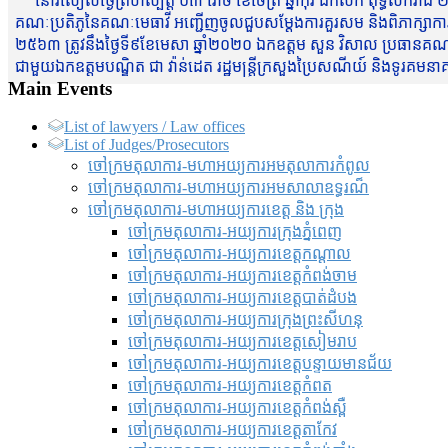
នៅរសៀលថ្ងៃព្រហស្បត្តិ៍ ០៣ រោច ខែចែត្រ ឆ្នាំកុរ ឯកស័ក ពុទ្ធសករាជ ២
គណៈប្រតិភូនៃគណៈមេធាវី អញ្ជើញចូលជួបសម្តែងការគួរសម និងពិភាក្សាការងារជា
២៥៦៣ ត្រូវនឹងថ្ងៃទី៩ខែមេសា ឆ្នាំ២០២០ ឯកឧត្តម សួន វិសាល ប្រធានគណៈ
ជាមួយឯកឧត្តមបណ្ឌិត ជា វ៉ាន់ដេត រដ្ឋមន្រ្តីក្រសួងប្រៃសណីយ៍ និងទូរគម
Main Events
List of lawyers / Law offices
List of Judges/Prosecutors
ចៅក្រមតុលាការ-មហាអយ្យការអមតុលាការកំពូល
ចៅក្រមតុលាការ-មហាអយ្យការអមសាលាឧទ្ធរណ៏
ចៅក្រមតុលាការ-មហាអយ្យការខេត្ត និង ក្រុង
ចៅក្រមតុលាការ-អយ្យការក្រុងភ្នំពេញ
ចៅក្រមតុលាការ-អយ្យការខេត្តកណ្តាល
ចៅក្រមតុលាការ-អយ្យការខេត្តកំពង់ចាម
ចៅក្រមតុលាការ-អយ្យការខេត្តបាត់ដំបង
ចៅក្រមតុលាការ-អយ្យការ​ក្រុងព្រះសីហនុ
ចៅក្រមតុលាការ-អយ្យការខេត្តសៀមរាប
ចៅក្រមតុលាការ-អយ្យការខេត្តបន្ទាយមានជ័យ
ចៅក្រមតុលាការ-អយ្យការខេត្តកំពត
ចៅក្រមតុលាការ-អយ្យការខេត្តកំពង់ស្ពឺ
ចៅក្រមតុលាការ-អយ្យការខេត្តតាកែវ