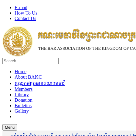
E-mail
How To Us
Contact Us
Home
About BAKC
សុន្ទរកថាប្រធានគណៈមេធាវី
Members
Library
Donation
Bulletins
Gallery
Menu