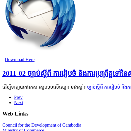
Download Here
2011-02 ច្បាប់ស្តីពី ការរៀបចំ និងការប្រព្រឹត្តទៅន
ដើម្បីទាញយកឯកសារសូមចុចលើឈ្មោះ ខាងស្តាំ៖
ច្បាប់ស្តីពី ការរៀបចំ និង
Prev
Next
Web Links
Council for the Development of Cambodia
Ministry of Commerce