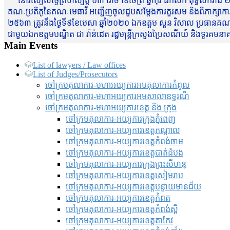
នៅរសៀលថ្ងៃព្រហស្បត្តិ៍ ០៣ រោច ខែចែត្រ ឆ្នាំកុរ ឯកស័ក ពុទ្ធសករាជ ២
គណៈប្រតិភូនៃគណៈមេធាវី អញ្ជើញចូលជួបសម្តែងការគួរសម និងពិភាក្សាការងារជា
២៥៦៣ ត្រូវនឹងថ្ងៃទី៩ខែមេសា ឆ្នាំ២០២០ ឯកឧត្តម សួន វិសាល ប្រធានគណៈ
ជាមួយឯកឧត្តមបណ្ឌិត ជា វ៉ាន់ដេត រដ្ឋមន្រ្តីក្រសួងប្រៃសណីយ៍ និងទូរគម
Main Events
List of lawyers / Law offices
List of Judges/Prosecutors
ចៅក្រមតុលាការ-មហាអយ្យការអមតុលាការកំពូល
ចៅក្រមតុលាការ-មហាអយ្យការអមសាលាឧទ្ធរណ៏
ចៅក្រមតុលាការ-មហាអយ្យការខេត្ត និង ក្រុង
ចៅក្រមតុលាការ-អយ្យការក្រុងភ្នំពេញ
ចៅក្រមតុលាការ-អយ្យការខេត្តកណ្តាល
ចៅក្រមតុលាការ-អយ្យការខេត្តកំពង់ចាម
ចៅក្រមតុលាការ-អយ្យការខេត្តបាត់ដំបង
ចៅក្រមតុលាការ-អយ្យការ​ក្រុងព្រះសីហនុ
ចៅក្រមតុលាការ-អយ្យការខេត្តសៀមរាប
ចៅក្រមតុលាការ-អយ្យការខេត្តបន្ទាយមានជ័យ
ចៅក្រមតុលាការ-អយ្យការខេត្តកំពត
ចៅក្រមតុលាការ-អយ្យការខេត្តកំពង់ស្ពឺ
ចៅក្រមតុលាការ-អយ្យការខេត្តតាកែវ