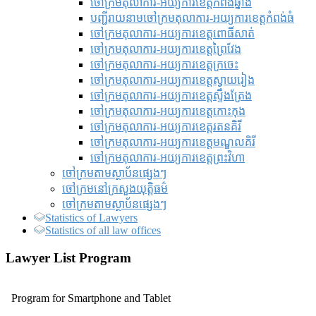
ចៅក្រមតុលាការ-អយ្យការខេត្តកំពង់ឆ្នាំង
បញ្ជីរាយនាមចៅក្រមតុលាការ-អយ្យការខេត្តកំពង់ធំ
ចៅក្រមតុលាការ-អយ្យការខេត្តពោធិ៍សាត់
ចៅក្រមតុលាការ-អយ្យការខេត្តព្រៃវែង
ចៅក្រមតុលាការ-អយ្យការខេត្តក្រចេះ
ចៅក្រមតុលាការ-អយ្យការខេត្តស្វាយរៀង
ចៅក្រមតុលាការ-អយ្យការខេត្តស្ទឹងត្រែង
ចៅក្រមតុលាការ-អយ្យការខេត្តកោះកុង
ចៅក្រមតុលាការ-អយ្យការខេត្តរតនគិរី
ចៅក្រមតុលាការ-អយ្យការខេត្តមណ្ឌលគិរី
ចៅក្រមតុលាការ-អយ្យការខេត្តព្រះវិហា
ចៅក្រមតាមស្ថាប័នផ្សេងៗ
ចៅក្រមនៅក្រសួងយុត្តិធម៌
ចៅក្រមតាមស្ថាប័នផ្សេងៗ
Statistics of Lawyers
Statistics of all law offices
Lawyer List Program
Program for Smartphone and Tablet