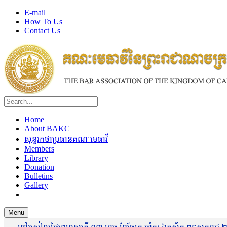
E-mail
How To Us
Contact Us
Home
About BAKC
សុន្ទរកថាប្រធានគណៈមេធាវី
Members
Library
Donation
Bulletins
Gallery
Menu