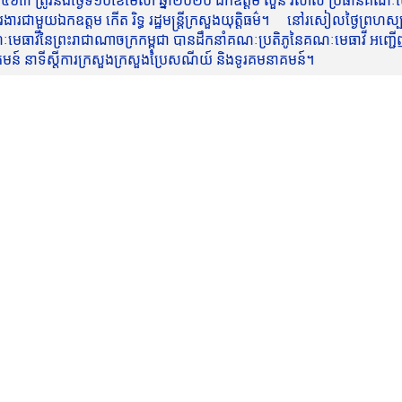
៥៦៣ ត្រូវនឹងថ្ងៃទី១០ខែមេសា ឆ្នាំ២០២០ ឯកឧត្តម សួន វិសាល ប្រធានគណៈមេធ
មួយឯកឧត្តម កើត រិទ្ធ រដ្ឋមន្ត្រីក្រសួងយុត្តិធម៌។ នៅរសៀលថ្ងៃព្រហស្បត្តិ
មេធាវីនៃព្រះរាជាណាចក្រកម្ពុជា បានដឹកនាំគណៈប្រតិភូនៃគណៈមេធាវី អញ្ជើ
នាគមន៍ នាទីស្តីការក្រសួងក្រសួងប្រៃសណីយ៍ និងទូរគមនាគមន៍។