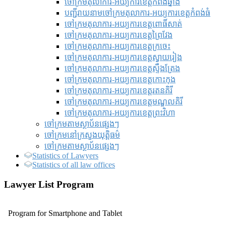
ចៅក្រមតុលាការ-អយ្យការខេត្តកំពង់ឆ្នាំង
បញ្ជីរាយនាមចៅក្រមតុលាការ-អយ្យការខេត្តកំពង់ធំ
ចៅក្រមតុលាការ-អយ្យការខេត្តពោធិ៍សាត់
ចៅក្រមតុលាការ-អយ្យការខេត្តព្រៃវែង
ចៅក្រមតុលាការ-អយ្យការខេត្តក្រចេះ
ចៅក្រមតុលាការ-អយ្យការខេត្តស្វាយរៀង
ចៅក្រមតុលាការ-អយ្យការខេត្តស្ទឹងត្រែង
ចៅក្រមតុលាការ-អយ្យការខេត្តកោះកុង
ចៅក្រមតុលាការ-អយ្យការខេត្តរតនគិរី
ចៅក្រមតុលាការ-អយ្យការខេត្តមណ្ឌលគិរី
ចៅក្រមតុលាការ-អយ្យការខេត្តព្រះវិហា
ចៅក្រមតាមស្ថាប័នផ្សេងៗ
ចៅក្រមនៅក្រសួងយុត្តិធម៌
ចៅក្រមតាមស្ថាប័នផ្សេងៗ
Statistics of Lawyers
Statistics of all law offices
Lawyer List Program
Program for Smartphone and Tablet