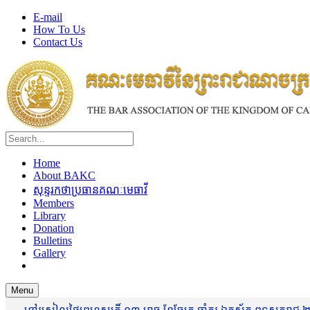
E-mail
How To Us
Contact Us
Home
About BAKC
សុន្ទរកថាប្រធានគណៈមេធាវី
Members
Library
Donation
Bulletins
Gallery
Menu