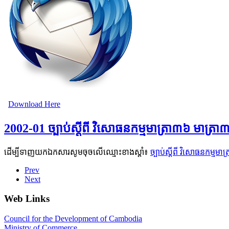
Download Here
2002-01 ច្បាប់ស្តីពី វិសោធនកម្មមាត្រា៣៦ មាត្រា៣៨ 
ដើម្បីទាញយកឯកសារសូមចុចលើឈ្មោះខាងស្តាំ៖
ច្បាប់ស្តីពី វិសោធនកម្មមាត
Prev
Next
Web Links
Council for the Development of Cambodia
Ministry of Commerce