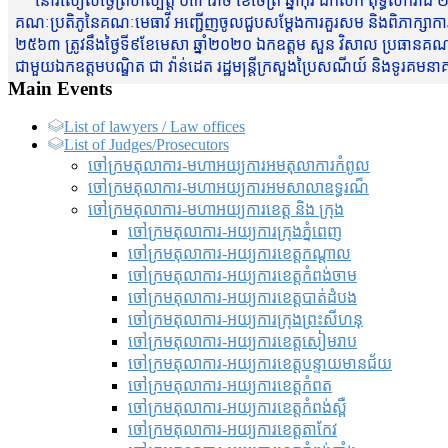
នៅរសៀលថ្ងៃព្រហស្បត្តិ៍ ០៣ រោច ខែចែត្រ ឆ្នាំកុរ ឯកស័ក ពុទ្ធសករាជ ២
គណៈប្រតិភូនៃគណៈមេធាវី អញ្ជើញចូលជួបសម្តែងការគួរសម និងពិភាក្សាការងារជា
២៥៦៣ ត្រូវនឹងថ្ងៃទី៩ខែមេសា ឆ្នាំ២០២០ ឯកឧត្តម សួន វិសាល ប្រធានគណៈ
ជាមួយឯកឧត្តមបណ្ឌិត ជា វ៉ាន់ដេត រដ្ឋមន្រ្តីក្រសួងប្រៃសណីយ៍ និងទូរគម
Main Events
List of lawyers / Law offices
List of Judges/Prosecutors
ចៅក្រមតុលាការ-មហាអយ្យការអមតុលាការកំពូល
ចៅក្រមតុលាការ-មហាអយ្យការអមសាលាឧទ្ធរណ៏
ចៅក្រមតុលាការ-មហាអយ្យការខេត្ត និង ក្រុង
ចៅក្រមតុលាការ-អយ្យការក្រុងភ្នំពេញ
ចៅក្រមតុលាការ-អយ្យការខេត្តកណ្តាល
ចៅក្រមតុលាការ-អយ្យការខេត្តកំពង់ចាម
ចៅក្រមតុលាការ-អយ្យការខេត្តបាត់ដំបង
ចៅក្រមតុលាការ-អយ្យការ​ក្រុងព្រះសីហនុ
ចៅក្រមតុលាការ-អយ្យការខេត្តសៀមរាប
ចៅក្រមតុលាការ-អយ្យការខេត្តបន្ទាយមានជ័យ
ចៅក្រមតុលាការ-អយ្យការខេត្តកំពត
ចៅក្រមតុលាការ-អយ្យការខេត្តកំពង់ស្ពឺ
ចៅក្រមតុលាការ-អយ្យការខេត្តតាកែវ