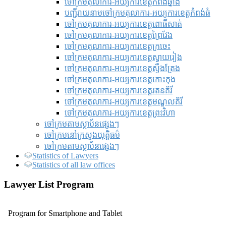
ចៅក្រមតុលាការ-អយ្យការខេត្តកំពង់ឆ្នាំង
បញ្ជីរាយនាមចៅក្រមតុលាការ-អយ្យការខេត្តកំពង់ធំ
ចៅក្រមតុលាការ-អយ្យការខេត្តពោធិ៍សាត់
ចៅក្រមតុលាការ-អយ្យការខេត្តព្រៃវែង
ចៅក្រមតុលាការ-អយ្យការខេត្តក្រចេះ
ចៅក្រមតុលាការ-អយ្យការខេត្តស្វាយរៀង
ចៅក្រមតុលាការ-អយ្យការខេត្តស្ទឹងត្រែង
ចៅក្រមតុលាការ-អយ្យការខេត្តកោះកុង
ចៅក្រមតុលាការ-អយ្យការខេត្តរតនគិរី
ចៅក្រមតុលាការ-អយ្យការខេត្តមណ្ឌលគិរី
ចៅក្រមតុលាការ-អយ្យការខេត្តព្រះវិហា
ចៅក្រមតាមស្ថាប័នផ្សេងៗ
ចៅក្រមនៅក្រសួងយុត្តិធម៌
ចៅក្រមតាមស្ថាប័នផ្សេងៗ
Statistics of Lawyers
Statistics of all law offices
Lawyer List Program
Program for Smartphone and Tablet