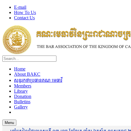
E-mail
How To Us
Contact Us
Home
About BAKC
សុន្ទរកថាប្រធានគណៈមេធាវី
Members
Library
Donation
Bulletins
Gallery
Menu