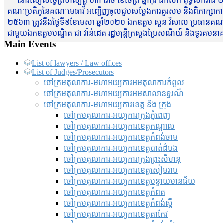
នៅរសៀលថ្ងៃព្រហស្បត្តិ៍ ០៣ រោច ខែចែត្រ ឆ្នាំកុរ ឯកស័ក ពុទ្ធសករាជ ២
គណៈប្រតិភូនៃគណៈមេធាវី អញ្ជើញចូលជួបសម្តែងការគួរសម និងពិភាក្សាការងារជា
២៥៦៣ ត្រូវនឹងថ្ងៃទី៩ខែមេសា ឆ្នាំ២០២០ ឯកឧត្តម សួន វិសាល ប្រធានគណៈ
ជាមួយឯកឧត្តមបណ្ឌិត ជា វ៉ាន់ដេត រដ្ឋមន្រ្តីក្រសួងប្រៃសណីយ៍ និងទូរគម
Main Events
List of lawyers / Law offices
List of Judges/Prosecutors
ចៅក្រមតុលាការ-មហាអយ្យការអមតុលាការកំពូល
ចៅក្រមតុលាការ-មហាអយ្យការអមសាលាឧទ្ធរណ៏
ចៅក្រមតុលាការ-មហាអយ្យការខេត្ត និង ក្រុង
ចៅក្រមតុលាការ-អយ្យការក្រុងភ្នំពេញ
ចៅក្រមតុលាការ-អយ្យការខេត្តកណ្តាល
ចៅក្រមតុលាការ-អយ្យការខេត្តកំពង់ចាម
ចៅក្រមតុលាការ-អយ្យការខេត្តបាត់ដំបង
ចៅក្រមតុលាការ-អយ្យការ​ក្រុងព្រះសីហនុ
ចៅក្រមតុលាការ-អយ្យការខេត្តសៀមរាប
ចៅក្រមតុលាការ-អយ្យការខេត្តបន្ទាយមានជ័យ
ចៅក្រមតុលាការ-អយ្យការខេត្តកំពត
ចៅក្រមតុលាការ-អយ្យការខេត្តកំពង់ស្ពឺ
ចៅក្រមតុលាការ-អយ្យការខេត្តតាកែវ