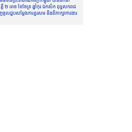
ាវីនៃព្រះរាជាណាចក្រកម្ពុជា បានដឹកនាំ
៍ ២ រោច ខែចែត្រ ឆ្នាំកុរ ឯកស័ក ពុទ្ធសករាជ
ញចូលជួបសម្តែងការគួរសម និងពិភាក្សាការងារ