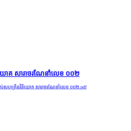
នវិនិយោគ សារាចរណែនាំលេខ ០០២
ដាររបស់សហគ្រិនវិនិយោគ សារាចរណែនាំលេខ ០០២.pdf