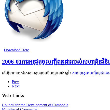
Download Here
2006-01ការអនុវត្តចុះបញ្ជីពន្ធដាររបស់សហគ្រិ
ដើម្បីទាញយកឯកសារសូមចុចលើឈ្មោះខាងស្តាំ៖
ការអនុវត្តចុះបញ្ជីពន្ធ
Prev
Next
Web Links
Council for the Development of Cambodia
Ministry of Commerce