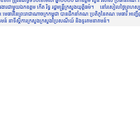
៥៦៣ ត្រូវនឹងថ្ងៃទី១០ខែមេសា ឆ្នាំ២០២០ ឯកឧត្តម សួន វិសាល ប្រធានគណៈមេធ
មួយឯកឧត្តម កើត រិទ្ធ រដ្ឋមន្ត្រីក្រសួងយុត្តិធម៌។ នៅរសៀលថ្ងៃព្រហស្បត្តិ
មេធាវីនៃព្រះរាជាណាចក្រកម្ពុជា បានដឹកនាំគណៈប្រតិភូនៃគណៈមេធាវី អញ្ជើ
នាគមន៍ នាទីស្តីការក្រសួងក្រសួងប្រៃសណីយ៍ និងទូរគមនាគមន៍។