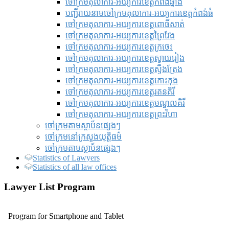
ចៅក្រមតុលាការ-អយ្យការខេត្តកំពង់ឆ្នាំង
បញ្ជីរាយនាមចៅក្រមតុលាការ-អយ្យការខេត្តកំពង់ធំ
ចៅក្រមតុលាការ-អយ្យការខេត្តពោធិ៍សាត់
ចៅក្រមតុលាការ-អយ្យការខេត្តព្រៃវែង
ចៅក្រមតុលាការ-អយ្យការខេត្តក្រចេះ
ចៅក្រមតុលាការ-អយ្យការខេត្តស្វាយរៀង
ចៅក្រមតុលាការ-អយ្យការខេត្តស្ទឹងត្រែង
ចៅក្រមតុលាការ-អយ្យការខេត្តកោះកុង
ចៅក្រមតុលាការ-អយ្យការខេត្តរតនគិរី
ចៅក្រមតុលាការ-អយ្យការខេត្តមណ្ឌលគិរី
ចៅក្រមតុលាការ-អយ្យការខេត្តព្រះវិហា
ចៅក្រមតាមស្ថាប័នផ្សេងៗ
ចៅក្រមនៅក្រសួងយុត្តិធម៌
ចៅក្រមតាមស្ថាប័នផ្សេងៗ
Statistics of Lawyers
Statistics of all law offices
Lawyer List Program
Program for Smartphone and Tablet