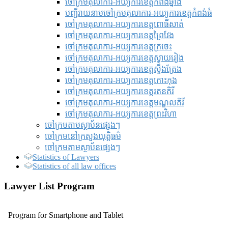
ចៅក្រមតុលាការ-អយ្យការខេត្តកំពង់ឆ្នាំង
បញ្ជីរាយនាមចៅក្រមតុលាការ-អយ្យការខេត្តកំពង់ធំ
ចៅក្រមតុលាការ-អយ្យការខេត្តពោធិ៍សាត់
ចៅក្រមតុលាការ-អយ្យការខេត្តព្រៃវែង
ចៅក្រមតុលាការ-អយ្យការខេត្តក្រចេះ
ចៅក្រមតុលាការ-អយ្យការខេត្តស្វាយរៀង
ចៅក្រមតុលាការ-អយ្យការខេត្តស្ទឹងត្រែង
ចៅក្រមតុលាការ-អយ្យការខេត្តកោះកុង
ចៅក្រមតុលាការ-អយ្យការខេត្តរតនគិរី
ចៅក្រមតុលាការ-អយ្យការខេត្តមណ្ឌលគិរី
ចៅក្រមតុលាការ-អយ្យការខេត្តព្រះវិហា
ចៅក្រមតាមស្ថាប័នផ្សេងៗ
ចៅក្រមនៅក្រសួងយុត្តិធម៌
ចៅក្រមតាមស្ថាប័នផ្សេងៗ
Statistics of Lawyers
Statistics of all law offices
Lawyer List Program
Program for Smartphone and Tablet