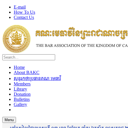
E-mail
How To Us
Contact Us
Home
About BAKC
សុន្ទរកថាប្រធានគណៈមេធាវី
Members
Library
Donation
Bulletins
Gallery
Menu