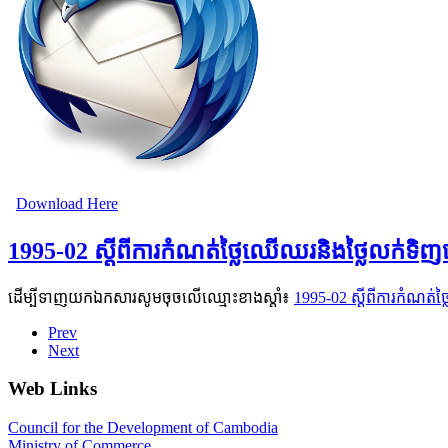
Download Here
1995-02 ស្ដីពីការកំណត់ថ្លៃឈើឈរនិងថ្លៃលក់ទិ
ដើម្បីទាញយកឯកសារសូមចុចលើឈ្មោះខាងស្តាំ៖
1995-02 ស្ដីពីការកំណត
Prev
Next
Web Links
Council for the Development of Cambodia
Ministry of Commerce