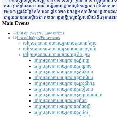
នៅរសៀលថ្ងៃព្រហស្បត្តិ៍ ០៣ រោច ខែចែត្រ ឆ្នាំកុរ ឯកស័ក ពុទ្ធសករាជ ២
គណៈប្រតិភូនៃគណៈមេធាវី អញ្ជើញចូលជួបសម្តែងការគួរសម និងពិភាក្សាការងារជា
២៥៦៣ ត្រូវនឹងថ្ងៃទី៩ខែមេសា ឆ្នាំ២០២០ ឯកឧត្តម សួន វិសាល ប្រធានគណៈ
ជាមួយឯកឧត្តមបណ្ឌិត ជា វ៉ាន់ដេត រដ្ឋមន្រ្តីក្រសួងប្រៃសណីយ៍ និងទូរគម
Main Events
List of lawyers / Law offices
List of Judges/Prosecutors
ចៅក្រមតុលាការ-មហាអយ្យការអមតុលាការកំពូល
ចៅក្រមតុលាការ-មហាអយ្យការអមសាលាឧទ្ធរណ៏
ចៅក្រមតុលាការ-មហាអយ្យការខេត្ត និង ក្រុង
ចៅក្រមតុលាការ-អយ្យការក្រុងភ្នំពេញ
ចៅក្រមតុលាការ-អយ្យការខេត្តកណ្តាល
ចៅក្រមតុលាការ-អយ្យការខេត្តកំពង់ចាម
ចៅក្រមតុលាការ-អយ្យការខេត្តបាត់ដំបង
ចៅក្រមតុលាការ-អយ្យការ​ក្រុងព្រះសីហនុ
ចៅក្រមតុលាការ-អយ្យការខេត្តសៀមរាប
ចៅក្រមតុលាការ-អយ្យការខេត្តបន្ទាយមានជ័យ
ចៅក្រមតុលាការ-អយ្យការខេត្តកំពត
ចៅក្រមតុលាការ-អយ្យការខេត្តកំពង់ស្ពឺ
ចៅក្រមតុលាការ-អយ្យការខេត្តតាកែវ