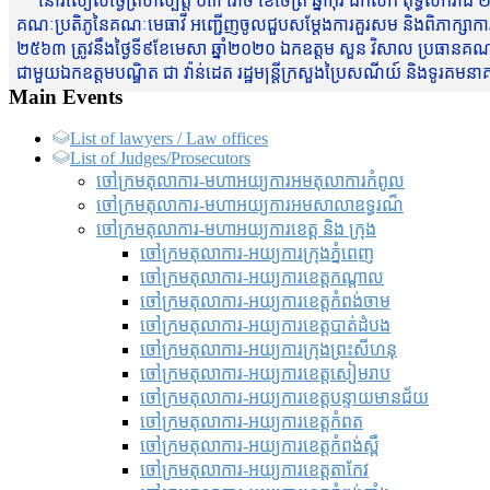
នៅរសៀលថ្ងៃព្រហស្បត្តិ៍ ០៣ រោច ខែចែត្រ ឆ្នាំកុរ ឯកស័ក ពុទ្ធសករាជ ២
គណៈប្រតិភូនៃគណៈមេធាវី អញ្ជើញចូលជួបសម្តែងការគួរសម និងពិភាក្សាការងារជា
២៥៦៣ ត្រូវនឹងថ្ងៃទី៩ខែមេសា ឆ្នាំ២០២០ ឯកឧត្តម សួន វិសាល ប្រធានគណៈ
ជាមួយឯកឧត្តមបណ្ឌិត ជា វ៉ាន់ដេត រដ្ឋមន្រ្តីក្រសួងប្រៃសណីយ៍ និងទូរគម
Main Events
List of lawyers / Law offices
List of Judges/Prosecutors
ចៅក្រមតុលាការ-មហាអយ្យការអមតុលាការកំពូល
ចៅក្រមតុលាការ-មហាអយ្យការអមសាលាឧទ្ធរណ៏
ចៅក្រមតុលាការ-មហាអយ្យការខេត្ត និង ក្រុង
ចៅក្រមតុលាការ-អយ្យការក្រុងភ្នំពេញ
ចៅក្រមតុលាការ-អយ្យការខេត្តកណ្តាល
ចៅក្រមតុលាការ-អយ្យការខេត្តកំពង់ចាម
ចៅក្រមតុលាការ-អយ្យការខេត្តបាត់ដំបង
ចៅក្រមតុលាការ-អយ្យការ​ក្រុងព្រះសីហនុ
ចៅក្រមតុលាការ-អយ្យការខេត្តសៀមរាប
ចៅក្រមតុលាការ-អយ្យការខេត្តបន្ទាយមានជ័យ
ចៅក្រមតុលាការ-អយ្យការខេត្តកំពត
ចៅក្រមតុលាការ-អយ្យការខេត្តកំពង់ស្ពឺ
ចៅក្រមតុលាការ-អយ្យការខេត្តតាកែវ