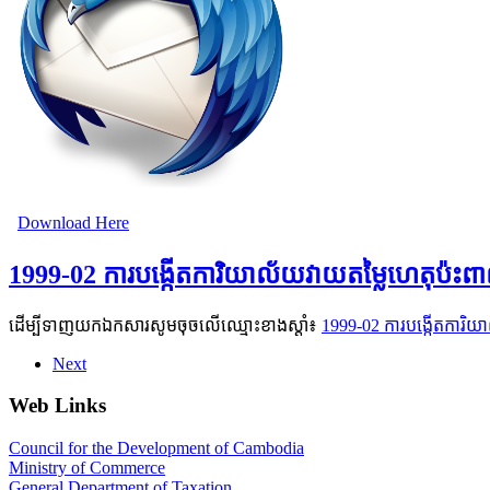
Download Here
1999-02 ការបង្កើតការិយាល័យវាយតម្លៃហេតុប៉ះព
ដើម្បីទាញយកឯកសារសូមចុចលើឈ្មោះខាងស្តាំ៖
1999-02 ការបង្កើតការិយ
Next
Web Links
Council for the Development of Cambodia
Ministry of Commerce
General Department of Taxation