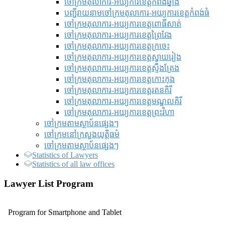
ចៅក្រមតុលាការ-អយ្យការខេត្តកំពង់ឆ្នាំង
បញ្ជីរាយនាមចៅក្រមតុលាការ-អយ្យការខេត្តកំពង់ធំ
ចៅក្រមតុលាការ-អយ្យការខេត្តពោធិ៍សាត់
ចៅក្រមតុលាការ-អយ្យការខេត្តព្រៃវែង
ចៅក្រមតុលាការ-អយ្យការខេត្តក្រចេះ
ចៅក្រមតុលាការ-អយ្យការខេត្តស្វាយរៀង
ចៅក្រមតុលាការ-អយ្យការខេត្តស្ទឹងត្រែង
ចៅក្រមតុលាការ-អយ្យការខេត្តកោះកុង
ចៅក្រមតុលាការ-អយ្យការខេត្តរតនគិរី
ចៅក្រមតុលាការ-អយ្យការខេត្តមណ្ឌលគិរី
ចៅក្រមតុលាការ-អយ្យការខេត្តព្រះវិហា
ចៅក្រមតាមស្ថាប័នផ្សេងៗ
ចៅក្រមនៅក្រសួងយុត្តិធម៌
ចៅក្រមតាមស្ថាប័នផ្សេងៗ
Statistics of Lawyers
Statistics of all law offices
Lawyer List Program
Program for Smartphone and Tablet