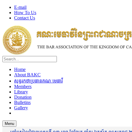
E-mail
How To Us
Contact Us
Home
About BAKC
សុន្ទរកថាប្រធានគណៈមេធាវី
Members
Library
Donation
Bulletins
Gallery
Menu