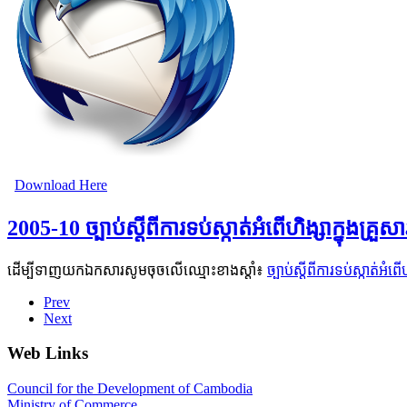
Download Here
2005-10 ច្បាប់ស្តីពីការទប់ស្កាត់អំពើហិង្សាក្នុងគ្រួ
ដើម្បីទាញយកឯកសារសូមចុចលើឈ្មោះខាងស្តាំ៖
ច្បាប់ស្តីពីការទប់ស្កាត់អំព
Prev
Next
Web Links
Council for the Development of Cambodia
Ministry of Commerce