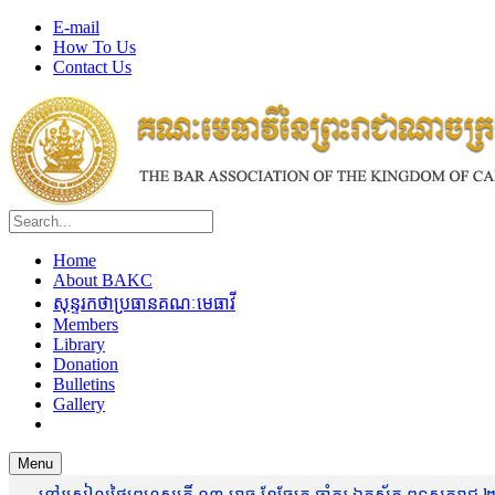
E-mail
How To Us
Contact Us
Home
About BAKC
សុន្ទរកថាប្រធានគណៈមេធាវី
Members
Library
Donation
Bulletins
Gallery
Menu