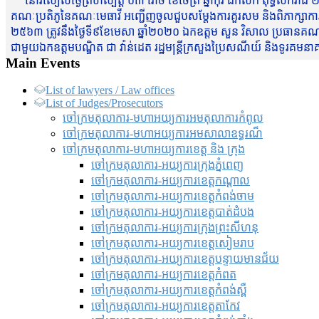
នៅរសៀលថ្ងៃព្រហស្បត្តិ៍ ០៣ រោច ខែចែត្រ ឆ្នាំកុរ ឯកស័ក ពុទ្ធសករាជ ២
គណៈប្រតិភូនៃគណៈមេធាវី អញ្ជើញចូលជួបសម្តែងការគួរសម និងពិភាក្សាការងារជា
២៥៦៣ ត្រូវនឹងថ្ងៃទី៩ខែមេសា ឆ្នាំ២០២០ ឯកឧត្តម សួន វិសាល ប្រធានគណៈ
ជាមួយឯកឧត្តមបណ្ឌិត ជា វ៉ាន់ដេត រដ្ឋមន្រ្តីក្រសួងប្រៃសណីយ៍ និងទូរគម
Main Events
List of lawyers / Law offices
List of Judges/Prosecutors
ចៅក្រមតុលាការ-មហាអយ្យការអមតុលាការកំពូល
ចៅក្រមតុលាការ-មហាអយ្យការអមសាលាឧទ្ធរណ៏
ចៅក្រមតុលាការ-មហាអយ្យការខេត្ត និង ក្រុង
ចៅក្រមតុលាការ-អយ្យការក្រុងភ្នំពេញ
ចៅក្រមតុលាការ-អយ្យការខេត្តកណ្តាល
ចៅក្រមតុលាការ-អយ្យការខេត្តកំពង់ចាម
ចៅក្រមតុលាការ-អយ្យការខេត្តបាត់ដំបង
ចៅក្រមតុលាការ-អយ្យការ​ក្រុងព្រះសីហនុ
ចៅក្រមតុលាការ-អយ្យការខេត្តសៀមរាប
ចៅក្រមតុលាការ-អយ្យការខេត្តបន្ទាយមានជ័យ
ចៅក្រមតុលាការ-អយ្យការខេត្តកំពត
ចៅក្រមតុលាការ-អយ្យការខេត្តកំពង់ស្ពឺ
ចៅក្រមតុលាការ-អយ្យការខេត្តតាកែវ