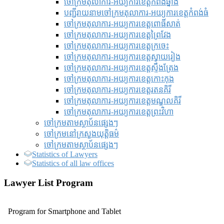
ចៅក្រមតុលាការ-អយ្យការខេត្តកំពង់ឆ្នាំង
បញ្ជីរាយនាមចៅក្រមតុលាការ-អយ្យការខេត្តកំពង់ធំ
ចៅក្រមតុលាការ-អយ្យការខេត្តពោធិ៍សាត់
ចៅក្រមតុលាការ-អយ្យការខេត្តព្រៃវែង
ចៅក្រមតុលាការ-អយ្យការខេត្តក្រចេះ
ចៅក្រមតុលាការ-អយ្យការខេត្តស្វាយរៀង
ចៅក្រមតុលាការ-អយ្យការខេត្តស្ទឹងត្រែង
ចៅក្រមតុលាការ-អយ្យការខេត្តកោះកុង
ចៅក្រមតុលាការ-អយ្យការខេត្តរតនគិរី
ចៅក្រមតុលាការ-អយ្យការខេត្តមណ្ឌលគិរី
ចៅក្រមតុលាការ-អយ្យការខេត្តព្រះវិហា
ចៅក្រមតាមស្ថាប័នផ្សេងៗ
ចៅក្រមនៅក្រសួងយុត្តិធម៌
ចៅក្រមតាមស្ថាប័នផ្សេងៗ
Statistics of Lawyers
Statistics of all law offices
Lawyer List Program
Program for Smartphone and Tablet