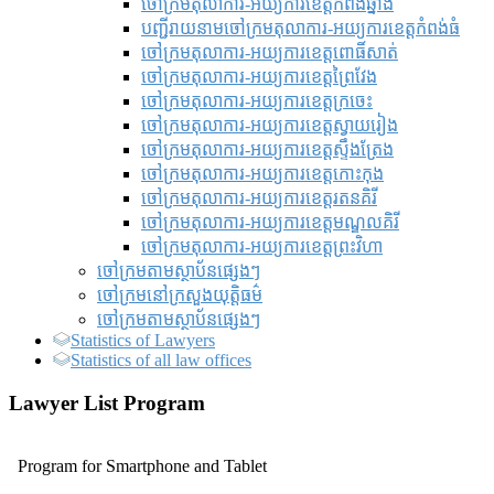
ចៅក្រមតុលាការ-អយ្យការខេត្តកំពង់ឆ្នាំង
បញ្ជីរាយនាមចៅក្រមតុលាការ-អយ្យការខេត្តកំពង់ធំ
ចៅក្រមតុលាការ-អយ្យការខេត្តពោធិ៍សាត់
ចៅក្រមតុលាការ-អយ្យការខេត្តព្រៃវែង
ចៅក្រមតុលាការ-អយ្យការខេត្តក្រចេះ
ចៅក្រមតុលាការ-អយ្យការខេត្តស្វាយរៀង
ចៅក្រមតុលាការ-អយ្យការខេត្តស្ទឹងត្រែង
ចៅក្រមតុលាការ-អយ្យការខេត្តកោះកុង
ចៅក្រមតុលាការ-អយ្យការខេត្តរតនគិរី
ចៅក្រមតុលាការ-អយ្យការខេត្តមណ្ឌលគិរី
ចៅក្រមតុលាការ-អយ្យការខេត្តព្រះវិហា
ចៅក្រមតាមស្ថាប័នផ្សេងៗ
ចៅក្រមនៅក្រសួងយុត្តិធម៌
ចៅក្រមតាមស្ថាប័នផ្សេងៗ
Statistics of Lawyers
Statistics of all law offices
Lawyer List Program
Program for Smartphone and Tablet