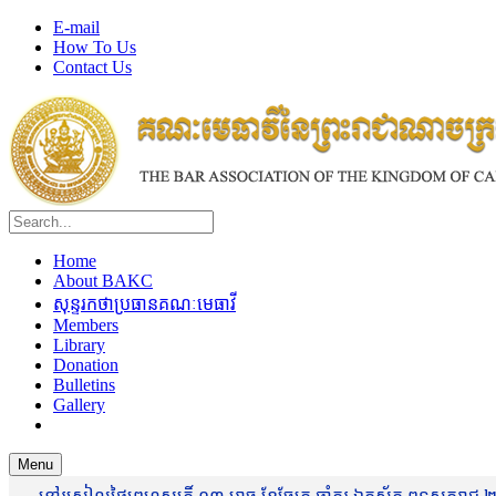
E-mail
How To Us
Contact Us
Home
About BAKC
សុន្ទរកថាប្រធានគណៈមេធាវី
Members
Library
Donation
Bulletins
Gallery
Menu