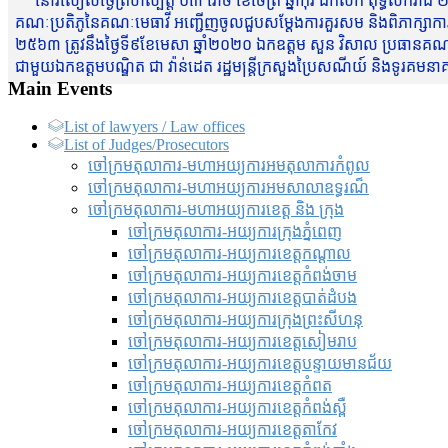
នៅរសៀលថ្ងៃព្រហស្បត្តិ៍ ០៣ រោច ខែចែត្រ ឆ្នាំកុរ ឯកស័ក ពុទ្ធសករាជ ២
គណៈប្រតិភូនៃគណៈមេធាវី អញ្ជើញចូលជួបសម្តែងការគួរសម និងពិភាក្សាការងារជា
២៥៦៣ ត្រូវនឹងថ្ងៃទី៩ខែមេសា ឆ្នាំ២០២០ ឯកឧត្តម សួន វិសាល ប្រធានគណៈ
ជាមួយឯកឧត្តមបណ្ឌិត ជា វ៉ាន់ដេត រដ្ឋមន្រ្តីក្រសួងប្រៃសណីយ៍ និងទូរគម
Main Events
List of lawyers / Law offices
List of Judges/Prosecutors
ចៅក្រមតុលាការ-មហាអយ្យការអមតុលាការកំពូល
ចៅក្រមតុលាការ-មហាអយ្យការអមសាលាឧទ្ធរណ៏
ចៅក្រមតុលាការ-មហាអយ្យការខេត្ត និង ក្រុង
ចៅក្រមតុលាការ-អយ្យការក្រុងភ្នំពេញ
ចៅក្រមតុលាការ-អយ្យការខេត្តកណ្តាល
ចៅក្រមតុលាការ-អយ្យការខេត្តកំពង់ចាម
ចៅក្រមតុលាការ-អយ្យការខេត្តបាត់ដំបង
ចៅក្រមតុលាការ-អយ្យការ​ក្រុងព្រះសីហនុ
ចៅក្រមតុលាការ-អយ្យការខេត្តសៀមរាប
ចៅក្រមតុលាការ-អយ្យការខេត្តបន្ទាយមានជ័យ
ចៅក្រមតុលាការ-អយ្យការខេត្តកំពត
ចៅក្រមតុលាការ-អយ្យការខេត្តកំពង់ស្ពឺ
ចៅក្រមតុលាការ-អយ្យការខេត្តតាកែវ