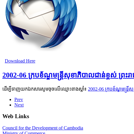
Download Here
2002-06 ក្របខ័ណ្ឌមន្ត្រីសុខាភិបាលជាន់ខ្ពស់ ព្រះ
ដើម្បីទាញយកឯកសារសូមចុចលើឈ្មោះខាងស្តាំ៖
2002-06 ក្របខ័ណ្ឌមន្ត្រី
Prev
Next
Web Links
Council for the Development of Cambodia
Ministry of Commerce