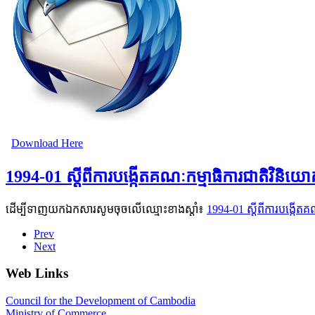
Download Here
1994-01 ស្ដីពីការបង្កើតគណៈកម្មាធិការជាតិវិនិ
ដើម្បីទាញយកឯកសារសូមចុចលើឈ្មោះខាងស្តាំ៖
1994-01 ស្ដីពីការបង្កើត
Prev
Next
Web Links
Council for the Development of Cambodia
Ministry of Commerce