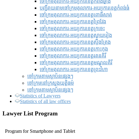
ចៅក្រមតុលាការ-អយ្យការខេត្តកំពង់ឆ្នាំង
បញ្ជីរាយនាមចៅក្រមតុលាការ-អយ្យការខេត្តកំពង់ធំ
ចៅក្រមតុលាការ-អយ្យការខេត្តពោធិ៍សាត់
ចៅក្រមតុលាការ-អយ្យការខេត្តព្រៃវែង
ចៅក្រមតុលាការ-អយ្យការខេត្តក្រចេះ
ចៅក្រមតុលាការ-អយ្យការខេត្តស្វាយរៀង
ចៅក្រមតុលាការ-អយ្យការខេត្តស្ទឹងត្រែង
ចៅក្រមតុលាការ-អយ្យការខេត្តកោះកុង
ចៅក្រមតុលាការ-អយ្យការខេត្តរតនគិរី
ចៅក្រមតុលាការ-អយ្យការខេត្តមណ្ឌលគិរី
ចៅក្រមតុលាការ-អយ្យការខេត្តព្រះវិហា
ចៅក្រមតាមស្ថាប័នផ្សេងៗ
ចៅក្រមនៅក្រសួងយុត្តិធម៌
ចៅក្រមតាមស្ថាប័នផ្សេងៗ
Statistics of Lawyers
Statistics of all law offices
Lawyer List Program
Program for Smartphone and Tablet