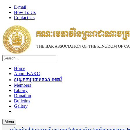
E-mail
How To Us
Contact Us
Home
About BAKC
សុន្ទរកថាប្រធានគណៈមេធាវី
Members
Library
Donation
Bulletins
Gallery
Menu