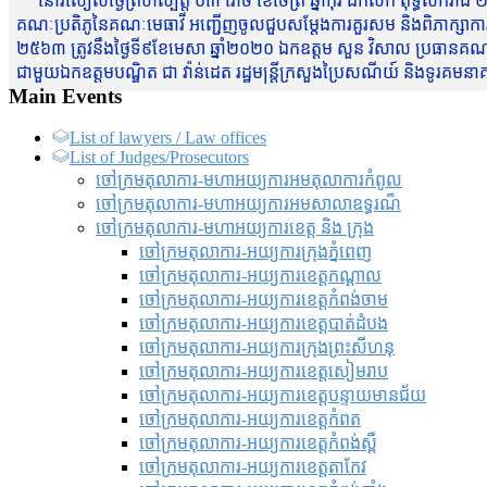
នៅរសៀលថ្ងៃព្រហស្បត្តិ៍ ០៣ រោច ខែចែត្រ ឆ្នាំកុរ ឯកស័ក ពុទ្ធសករាជ ២
គណៈប្រតិភូនៃគណៈមេធាវី អញ្ជើញចូលជួបសម្តែងការគួរសម និងពិភាក្សាការងារជា
២៥៦៣ ត្រូវនឹងថ្ងៃទី៩ខែមេសា ឆ្នាំ២០២០ ឯកឧត្តម សួន វិសាល ប្រធានគណៈ
ជាមួយឯកឧត្តមបណ្ឌិត ជា វ៉ាន់ដេត រដ្ឋមន្រ្តីក្រសួងប្រៃសណីយ៍ និងទូរគម
Main Events
List of lawyers / Law offices
List of Judges/Prosecutors
ចៅក្រមតុលាការ-មហាអយ្យការអមតុលាការកំពូល
ចៅក្រមតុលាការ-មហាអយ្យការអមសាលាឧទ្ធរណ៏
ចៅក្រមតុលាការ-មហាអយ្យការខេត្ត និង ក្រុង
ចៅក្រមតុលាការ-អយ្យការក្រុងភ្នំពេញ
ចៅក្រមតុលាការ-អយ្យការខេត្តកណ្តាល
ចៅក្រមតុលាការ-អយ្យការខេត្តកំពង់ចាម
ចៅក្រមតុលាការ-អយ្យការខេត្តបាត់ដំបង
ចៅក្រមតុលាការ-អយ្យការ​ក្រុងព្រះសីហនុ
ចៅក្រមតុលាការ-អយ្យការខេត្តសៀមរាប
ចៅក្រមតុលាការ-អយ្យការខេត្តបន្ទាយមានជ័យ
ចៅក្រមតុលាការ-អយ្យការខេត្តកំពត
ចៅក្រមតុលាការ-អយ្យការខេត្តកំពង់ស្ពឺ
ចៅក្រមតុលាការ-អយ្យការខេត្តតាកែវ