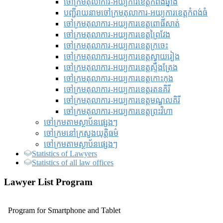
ចៅក្រមតុលាការ-អយ្យការខេត្តកំពង់ឆ្នាំង
បញ្ជីរាយនាមចៅក្រមតុលាការ-អយ្យការខេត្តកំពង់ធំ
ចៅក្រមតុលាការ-អយ្យការខេត្តពោធិ៍សាត់
ចៅក្រមតុលាការ-អយ្យការខេត្តព្រៃវែង
ចៅក្រមតុលាការ-អយ្យការខេត្តក្រចេះ
ចៅក្រមតុលាការ-អយ្យការខេត្តស្វាយរៀង
ចៅក្រមតុលាការ-អយ្យការខេត្តស្ទឹងត្រែង
ចៅក្រមតុលាការ-អយ្យការខេត្តកោះកុង
ចៅក្រមតុលាការ-អយ្យការខេត្តរតនគិរី
ចៅក្រមតុលាការ-អយ្យការខេត្តមណ្ឌលគិរី
ចៅក្រមតុលាការ-អយ្យការខេត្តព្រះវិហា
ចៅក្រមតាមស្ថាប័នផ្សេងៗ
ចៅក្រមនៅក្រសួងយុត្តិធម៌
ចៅក្រមតាមស្ថាប័នផ្សេងៗ
Statistics of Lawyers
Statistics of all law offices
Lawyer List Program
Program for Smartphone and Tablet