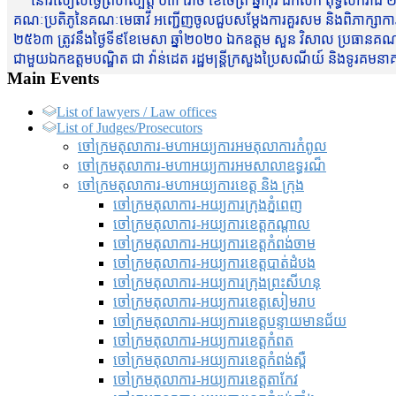
នៅរសៀលថ្ងៃព្រហស្បត្តិ៍ ០៣ រោច ខែចែត្រ ឆ្នាំកុរ ឯកស័ក ពុទ្ធសករាជ ២
គណៈប្រតិភូនៃគណៈមេធាវី អញ្ជើញចូលជួបសម្តែងការគួរសម និងពិភាក្សាការងារជា
២៥៦៣ ត្រូវនឹងថ្ងៃទី៩ខែមេសា ឆ្នាំ២០២០ ឯកឧត្តម សួន វិសាល ប្រធានគណៈ
ជាមួយឯកឧត្តមបណ្ឌិត ជា វ៉ាន់ដេត រដ្ឋមន្រ្តីក្រសួងប្រៃសណីយ៍ និងទូរគម
Main Events
List of lawyers / Law offices
List of Judges/Prosecutors
ចៅក្រមតុលាការ-មហាអយ្យការអមតុលាការកំពូល
ចៅក្រមតុលាការ-មហាអយ្យការអមសាលាឧទ្ធរណ៏
ចៅក្រមតុលាការ-មហាអយ្យការខេត្ត និង ក្រុង
ចៅក្រមតុលាការ-អយ្យការក្រុងភ្នំពេញ
ចៅក្រមតុលាការ-អយ្យការខេត្តកណ្តាល
ចៅក្រមតុលាការ-អយ្យការខេត្តកំពង់ចាម
ចៅក្រមតុលាការ-អយ្យការខេត្តបាត់ដំបង
ចៅក្រមតុលាការ-អយ្យការ​ក្រុងព្រះសីហនុ
ចៅក្រមតុលាការ-អយ្យការខេត្តសៀមរាប
ចៅក្រមតុលាការ-អយ្យការខេត្តបន្ទាយមានជ័យ
ចៅក្រមតុលាការ-អយ្យការខេត្តកំពត
ចៅក្រមតុលាការ-អយ្យការខេត្តកំពង់ស្ពឺ
ចៅក្រមតុលាការ-អយ្យការខេត្តតាកែវ