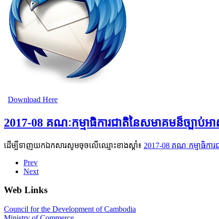
Download Here
2017-08 គណៈកម្មាធិការជាតិនៃសមាគមន៏ច្បាប់អាស៊
ដើម្បីទាញយកឯកសារសូមចុចលើឈ្មោះខាងស្តាំ៖
2017-08 គណៈកម្មាធិការជា
Prev
Next
Web Links
Council for the Development of Cambodia
Ministry of Commerce