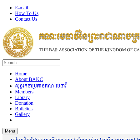
E-mail
How To Us
Contact Us
Home
About BAKC
សុន្ទរកថាប្រធានគណៈមេធាវី
Members
Library
Donation
Bulletins
Gallery
Menu