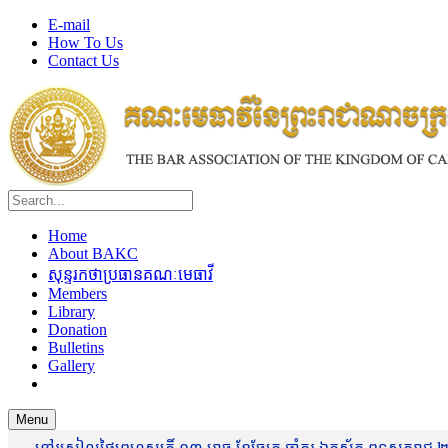
E-mail
How To Us
Contact Us
Home
About BAKC
សុន្ទរកថាប្រធានគណៈមេធាវី
Members
Library
Donation
Bulletins
Gallery
Menu