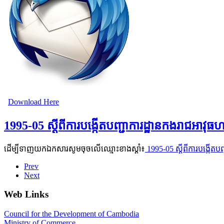
Download Here
1995-05 ស្ដីពីការបង្កើតបញ្ជាការដ្ឋានកងរាជអាវុធហត
ដើម្បីទាញយកឯកសារសូមចុចលើឈ្មោះខាងស្តាំ៖
1995-05 ស្ដីពីការបង្កើតបញ
Prev
Next
Web Links
Council for the Development of Cambodia
Ministry of Commerce