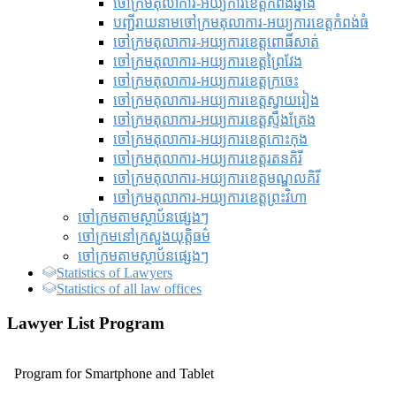
ចៅក្រមតុលាការ-អយ្យការខេត្តកំពង់ឆ្នាំង
បញ្ជីរាយនាមចៅក្រមតុលាការ-អយ្យការខេត្តកំពង់ធំ
ចៅក្រមតុលាការ-អយ្យការខេត្តពោធិ៍សាត់
ចៅក្រមតុលាការ-អយ្យការខេត្តព្រៃវែង
ចៅក្រមតុលាការ-អយ្យការខេត្តក្រចេះ
ចៅក្រមតុលាការ-អយ្យការខេត្តស្វាយរៀង
ចៅក្រមតុលាការ-អយ្យការខេត្តស្ទឹងត្រែង
ចៅក្រមតុលាការ-អយ្យការខេត្តកោះកុង
ចៅក្រមតុលាការ-អយ្យការខេត្តរតនគិរី
ចៅក្រមតុលាការ-អយ្យការខេត្តមណ្ឌលគិរី
ចៅក្រមតុលាការ-អយ្យការខេត្តព្រះវិហា
ចៅក្រមតាមស្ថាប័នផ្សេងៗ
ចៅក្រមនៅក្រសួងយុត្តិធម៌
ចៅក្រមតាមស្ថាប័នផ្សេងៗ
Statistics of Lawyers
Statistics of all law offices
Lawyer List Program
Program for Smartphone and Tablet