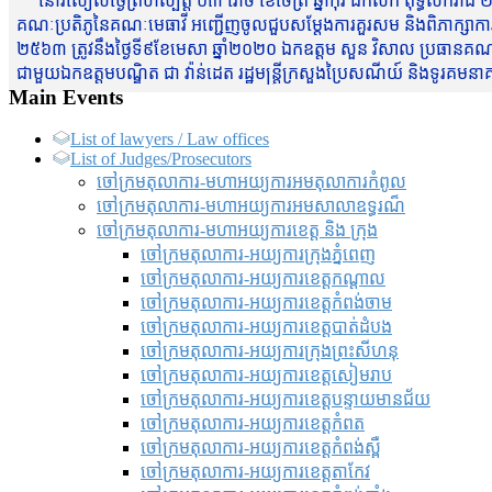
នៅរសៀលថ្ងៃព្រហស្បត្តិ៍ ០៣ រោច ខែចែត្រ ឆ្នាំកុរ ឯកស័ក ពុទ្ធសករាជ ២
គណៈប្រតិភូនៃគណៈមេធាវី អញ្ជើញចូលជួបសម្តែងការគួរសម និងពិភាក្សាការងារជា
២៥៦៣ ត្រូវនឹងថ្ងៃទី៩ខែមេសា ឆ្នាំ២០២០ ឯកឧត្តម សួន វិសាល ប្រធានគណៈ
ជាមួយឯកឧត្តមបណ្ឌិត ជា វ៉ាន់ដេត រដ្ឋមន្រ្តីក្រសួងប្រៃសណីយ៍ និងទូរគម
Main Events
List of lawyers / Law offices
List of Judges/Prosecutors
ចៅក្រមតុលាការ-មហាអយ្យការអមតុលាការកំពូល
ចៅក្រមតុលាការ-មហាអយ្យការអមសាលាឧទ្ធរណ៏
ចៅក្រមតុលាការ-មហាអយ្យការខេត្ត និង ក្រុង
ចៅក្រមតុលាការ-អយ្យការក្រុងភ្នំពេញ
ចៅក្រមតុលាការ-អយ្យការខេត្តកណ្តាល
ចៅក្រមតុលាការ-អយ្យការខេត្តកំពង់ចាម
ចៅក្រមតុលាការ-អយ្យការខេត្តបាត់ដំបង
ចៅក្រមតុលាការ-អយ្យការ​ក្រុងព្រះសីហនុ
ចៅក្រមតុលាការ-អយ្យការខេត្តសៀមរាប
ចៅក្រមតុលាការ-អយ្យការខេត្តបន្ទាយមានជ័យ
ចៅក្រមតុលាការ-អយ្យការខេត្តកំពត
ចៅក្រមតុលាការ-អយ្យការខេត្តកំពង់ស្ពឺ
ចៅក្រមតុលាការ-អយ្យការខេត្តតាកែវ