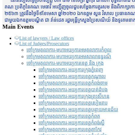
នៅរសៀលថ្ងៃព្រហស្បត្តិ៍ ០៣ រោច ខែចែត្រ ឆ្នាំកុរ ឯកស័ក ពុទ្ធសករាជ ២
គណៈប្រតិភូនៃគណៈមេធាវី អញ្ជើញចូលជួបសម្តែងការគួរសម និងពិភាក្សាការងារជា
២៥៦៣ ត្រូវនឹងថ្ងៃទី៩ខែមេសា ឆ្នាំ២០២០ ឯកឧត្តម សួន វិសាល ប្រធានគណៈ
ជាមួយឯកឧត្តមបណ្ឌិត ជា វ៉ាន់ដេត រដ្ឋមន្រ្តីក្រសួងប្រៃសណីយ៍ និងទូរគម
Main Events
List of lawyers / Law offices
List of Judges/Prosecutors
ចៅក្រមតុលាការ-មហាអយ្យការអមតុលាការកំពូល
ចៅក្រមតុលាការ-មហាអយ្យការអមសាលាឧទ្ធរណ៏
ចៅក្រមតុលាការ-មហាអយ្យការខេត្ត និង ក្រុង
ចៅក្រមតុលាការ-អយ្យការក្រុងភ្នំពេញ
ចៅក្រមតុលាការ-អយ្យការខេត្តកណ្តាល
ចៅក្រមតុលាការ-អយ្យការខេត្តកំពង់ចាម
ចៅក្រមតុលាការ-អយ្យការខេត្តបាត់ដំបង
ចៅក្រមតុលាការ-អយ្យការ​ក្រុងព្រះសីហនុ
ចៅក្រមតុលាការ-អយ្យការខេត្តសៀមរាប
ចៅក្រមតុលាការ-អយ្យការខេត្តបន្ទាយមានជ័យ
ចៅក្រមតុលាការ-អយ្យការខេត្តកំពត
ចៅក្រមតុលាការ-អយ្យការខេត្តកំពង់ស្ពឺ
ចៅក្រមតុលាការ-អយ្យការខេត្តតាកែវ