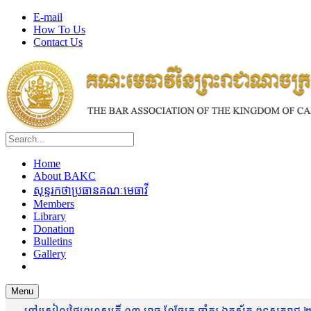
E-mail
How To Us
Contact Us
Home
About BAKC
សុន្ទរកថាប្រធានគណៈមេធាវី
Members
Library
Donation
Bulletins
Gallery
Menu