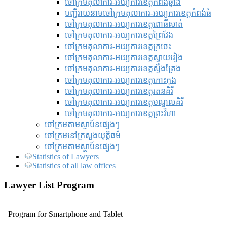
ចៅក្រមតុលាការ-អយ្យការខេត្តកំពង់ឆ្នាំង
បញ្ជីរាយនាមចៅក្រមតុលាការ-អយ្យការខេត្តកំពង់ធំ
ចៅក្រមតុលាការ-អយ្យការខេត្តពោធិ៍សាត់
ចៅក្រមតុលាការ-អយ្យការខេត្តព្រៃវែង
ចៅក្រមតុលាការ-អយ្យការខេត្តក្រចេះ
ចៅក្រមតុលាការ-អយ្យការខេត្តស្វាយរៀង
ចៅក្រមតុលាការ-អយ្យការខេត្តស្ទឹងត្រែង
ចៅក្រមតុលាការ-អយ្យការខេត្តកោះកុង
ចៅក្រមតុលាការ-អយ្យការខេត្តរតនគិរី
ចៅក្រមតុលាការ-អយ្យការខេត្តមណ្ឌលគិរី
ចៅក្រមតុលាការ-អយ្យការខេត្តព្រះវិហា
ចៅក្រមតាមស្ថាប័នផ្សេងៗ
ចៅក្រមនៅក្រសួងយុត្តិធម៌
ចៅក្រមតាមស្ថាប័នផ្សេងៗ
Statistics of Lawyers
Statistics of all law offices
Lawyer List Program
Program for Smartphone and Tablet