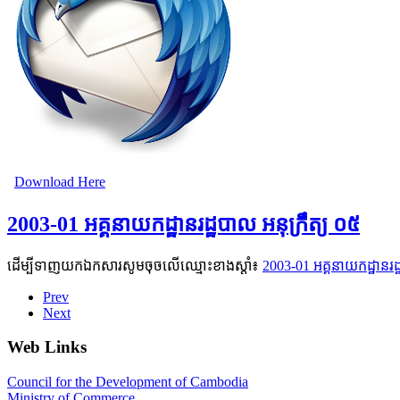
Download Here
2003-01 អគ្គនាយកដ្ឋានរដ្ឋបាល អនុក្រឹត្យ ០៥
ដើម្បីទាញយកឯកសារសូមចុចលើឈ្មោះខាងស្តាំ៖
2003-01 អគ្គនាយកដ្ឋានរដ្
Prev
Next
Web Links
Council for the Development of Cambodia
Ministry of Commerce