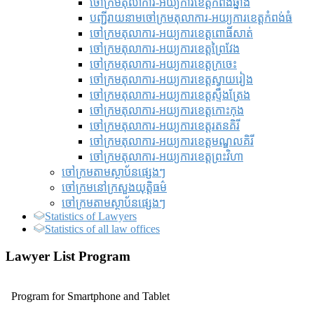
ចៅក្រមតុលាការ-អយ្យការខេត្តកំពង់ឆ្នាំង
បញ្ជីរាយនាមចៅក្រមតុលាការ-អយ្យការខេត្តកំពង់ធំ
ចៅក្រមតុលាការ-អយ្យការខេត្តពោធិ៍សាត់
ចៅក្រមតុលាការ-អយ្យការខេត្តព្រៃវែង
ចៅក្រមតុលាការ-អយ្យការខេត្តក្រចេះ
ចៅក្រមតុលាការ-អយ្យការខេត្តស្វាយរៀង
ចៅក្រមតុលាការ-អយ្យការខេត្តស្ទឹងត្រែង
ចៅក្រមតុលាការ-អយ្យការខេត្តកោះកុង
ចៅក្រមតុលាការ-អយ្យការខេត្តរតនគិរី
ចៅក្រមតុលាការ-អយ្យការខេត្តមណ្ឌលគិរី
ចៅក្រមតុលាការ-អយ្យការខេត្តព្រះវិហា
ចៅក្រមតាមស្ថាប័នផ្សេងៗ
ចៅក្រមនៅក្រសួងយុត្តិធម៌
ចៅក្រមតាមស្ថាប័នផ្សេងៗ
Statistics of Lawyers
Statistics of all law offices
Lawyer List Program
Program for Smartphone and Tablet