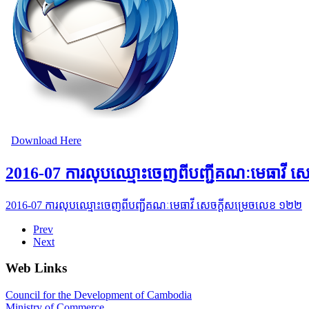
Download Here
2016-07 ការលុបឈ្មោះចេញពីបញ្ជីគណៈមេធាវី សេ
2016-07 ការលុបឈ្មោះចេញពីបញ្ជីគណៈមេធាវី សេចក្តីសម្រេចលេខ​ ១២២
Prev
Next
Web Links
Council for the Development of Cambodia
Ministry of Commerce