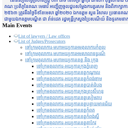
នៅរសៀលថ្ងៃព្រហស្បត្តិ៍ ០៣ រោច ខែចែត្រ ឆ្នាំកុរ ឯកស័ក ពុទ្ធសករាជ ២
គណៈប្រតិភូនៃគណៈមេធាវី អញ្ជើញចូលជួបសម្តែងការគួរសម និងពិភាក្សាការងារជា
២៥៦៣ ត្រូវនឹងថ្ងៃទី៩ខែមេសា ឆ្នាំ២០២០ ឯកឧត្តម សួន វិសាល ប្រធានគណៈ
ជាមួយឯកឧត្តមបណ្ឌិត ជា វ៉ាន់ដេត រដ្ឋមន្រ្តីក្រសួងប្រៃសណីយ៍ និងទូរគម
Main Events
List of lawyers / Law offices
List of Judges/Prosecutors
ចៅក្រមតុលាការ-មហាអយ្យការអមតុលាការកំពូល
ចៅក្រមតុលាការ-មហាអយ្យការអមសាលាឧទ្ធរណ៏
ចៅក្រមតុលាការ-មហាអយ្យការខេត្ត និង ក្រុង
ចៅក្រមតុលាការ-អយ្យការក្រុងភ្នំពេញ
ចៅក្រមតុលាការ-អយ្យការខេត្តកណ្តាល
ចៅក្រមតុលាការ-អយ្យការខេត្តកំពង់ចាម
ចៅក្រមតុលាការ-អយ្យការខេត្តបាត់ដំបង
ចៅក្រមតុលាការ-អយ្យការ​ក្រុងព្រះសីហនុ
ចៅក្រមតុលាការ-អយ្យការខេត្តសៀមរាប
ចៅក្រមតុលាការ-អយ្យការខេត្តបន្ទាយមានជ័យ
ចៅក្រមតុលាការ-អយ្យការខេត្តកំពត
ចៅក្រមតុលាការ-អយ្យការខេត្តកំពង់ស្ពឺ
ចៅក្រមតុលាការ-អយ្យការខេត្តតាកែវ