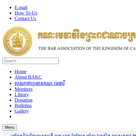
E-mail
How To Us
Contact Us
Home
About BAKC
សុន្ទរកថាប្រធានគណៈមេធាវី
Members
Library
Donation
Bulletins
Gallery
Menu