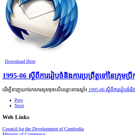
Download Here
1995-06 ស្ដីពីការរៀបចំនិងការប្រព្រឹត្តទៅនៃក្រុមប្រឹ
ដើម្បីទាញយកឯកសារសូមចុចលើឈ្មោះខាងស្តាំ៖
1995-06 ស្ដីពីការរៀបចំនិងកា
Prev
Next
Web Links
Council for the Development of Cambodia
Ministry of Commerce