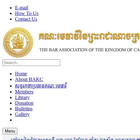
E-mail
How To Us
Contact Us
Home
About BAKC
សុន្ទរកថាប្រធានគណៈមេធាវី
Members
Library
Donation
Bulletins
Gallery
Menu