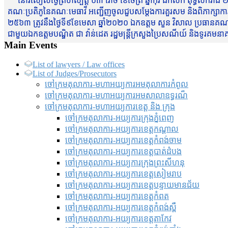
នៅរសៀលថ្ងៃព្រហស្បត្តិ៍ ០៣ រោច ខែចែត្រ ឆ្នាំកុរ ឯកស័ក ពុទ្ធសករាជ ២
គណៈប្រតិភូនៃគណៈមេធាវី អញ្ជើញចូលជួបសម្តែងការគួរសម និងពិភាក្សាការងារជា
២៥៦៣ ត្រូវនឹងថ្ងៃទី៩ខែមេសា ឆ្នាំ២០២០ ឯកឧត្តម សួន វិសាល ប្រធានគណៈ
ជាមួយឯកឧត្តមបណ្ឌិត ជា វ៉ាន់ដេត រដ្ឋមន្រ្តីក្រសួងប្រៃសណីយ៍ និងទូរគម
Main Events
List of lawyers / Law offices
List of Judges/Prosecutors
ចៅក្រមតុលាការ-មហាអយ្យការអមតុលាការកំពូល
ចៅក្រមតុលាការ-មហាអយ្យការអមសាលាឧទ្ធរណ៏
ចៅក្រមតុលាការ-មហាអយ្យការខេត្ត និង ក្រុង
ចៅក្រមតុលាការ-អយ្យការក្រុងភ្នំពេញ
ចៅក្រមតុលាការ-អយ្យការខេត្តកណ្តាល
ចៅក្រមតុលាការ-អយ្យការខេត្តកំពង់ចាម
ចៅក្រមតុលាការ-អយ្យការខេត្តបាត់ដំបង
ចៅក្រមតុលាការ-អយ្យការ​ក្រុងព្រះសីហនុ
ចៅក្រមតុលាការ-អយ្យការខេត្តសៀមរាប
ចៅក្រមតុលាការ-អយ្យការខេត្តបន្ទាយមានជ័យ
ចៅក្រមតុលាការ-អយ្យការខេត្តកំពត
ចៅក្រមតុលាការ-អយ្យការខេត្តកំពង់ស្ពឺ
ចៅក្រមតុលាការ-អយ្យការខេត្តតាកែវ