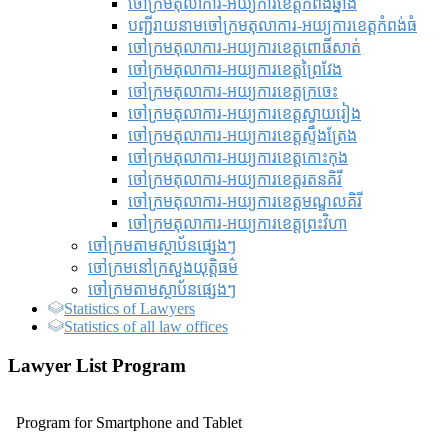
ចៅក្រមតុលាការ-អយ្យការខេត្តកំពង់ឆ្នាំង
បញ្ជីរាយនាមចៅក្រមតុលាការ-អយ្យការខេត្តកំពង់ធំ
ចៅក្រមតុលាការ-អយ្យការខេត្តពោធិ៍សាត់
ចៅក្រមតុលាការ-អយ្យការខេត្តព្រៃវែង
ចៅក្រមតុលាការ-អយ្យការខេត្តក្រចេះ
ចៅក្រមតុលាការ-អយ្យការខេត្តស្វាយរៀង
ចៅក្រមតុលាការ-អយ្យការខេត្តស្ទឹងត្រែង
ចៅក្រមតុលាការ-អយ្យការខេត្តកោះកុង
ចៅក្រមតុលាការ-អយ្យការខេត្តរតនគិរី
ចៅក្រមតុលាការ-អយ្យការខេត្តមណ្ឌលគិរី
ចៅក្រមតុលាការ-អយ្យការខេត្តព្រះវិហា
ចៅក្រមតាមស្ថាប័នផ្សេងៗ
ចៅក្រមនៅក្រសួងយុត្តិធម៌
ចៅក្រមតាមស្ថាប័នផ្សេងៗ
Statistics of Lawyers
Statistics of all law offices
Lawyer List Program
Program for Smartphone and Tablet