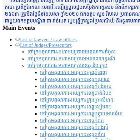
នៅរសៀលថ្ងៃព្រហស្បត្តិ៍ ០៣ រោច ខែចែត្រ ឆ្នាំកុរ ឯកស័ក ពុទ្ធសករាជ ២
គណៈប្រតិភូនៃគណៈមេធាវី អញ្ជើញចូលជួបសម្តែងការគួរសម និងពិភាក្សាការងារជា
២៥៦៣ ត្រូវនឹងថ្ងៃទី៩ខែមេសា ឆ្នាំ២០២០ ឯកឧត្តម សួន វិសាល ប្រធានគណៈ
ជាមួយឯកឧត្តមបណ្ឌិត ជា វ៉ាន់ដេត រដ្ឋមន្រ្តីក្រសួងប្រៃសណីយ៍ និងទូរគម
Main Events
List of lawyers / Law offices
List of Judges/Prosecutors
ចៅក្រមតុលាការ-មហាអយ្យការអមតុលាការកំពូល
ចៅក្រមតុលាការ-មហាអយ្យការអមសាលាឧទ្ធរណ៏
ចៅក្រមតុលាការ-មហាអយ្យការខេត្ត និង ក្រុង
ចៅក្រមតុលាការ-អយ្យការក្រុងភ្នំពេញ
ចៅក្រមតុលាការ-អយ្យការខេត្តកណ្តាល
ចៅក្រមតុលាការ-អយ្យការខេត្តកំពង់ចាម
ចៅក្រមតុលាការ-អយ្យការខេត្តបាត់ដំបង
ចៅក្រមតុលាការ-អយ្យការ​ក្រុងព្រះសីហនុ
ចៅក្រមតុលាការ-អយ្យការខេត្តសៀមរាប
ចៅក្រមតុលាការ-អយ្យការខេត្តបន្ទាយមានជ័យ
ចៅក្រមតុលាការ-អយ្យការខេត្តកំពត
ចៅក្រមតុលាការ-អយ្យការខេត្តកំពង់ស្ពឺ
ចៅក្រមតុលាការ-អយ្យការខេត្តតាកែវ