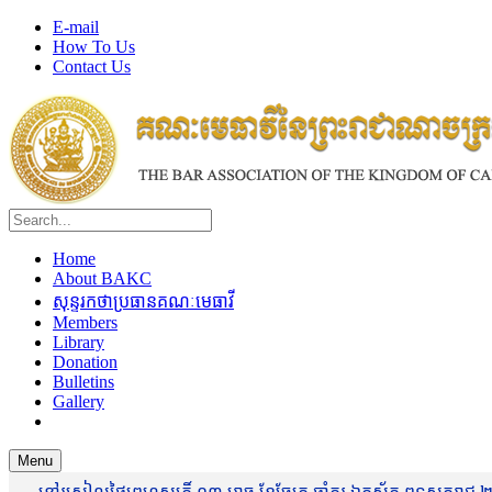
E-mail
How To Us
Contact Us
Home
About BAKC
សុន្ទរកថាប្រធានគណៈមេធាវី
Members
Library
Donation
Bulletins
Gallery
Menu