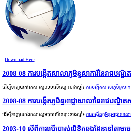
Download Here
2008-08 ការបង្កើតសាលាភូមិន្ទសាការីនៃរាជបណ្ឌិត
ដើម្បីទាញយកឯកសារសូមចុចលើឈ្មោះខាងស្តាំ៖
ការបង្កើតសាលាភូមិន្ទសាកា
2008-08 ការបង្កើតភូមិន្ទអាជ្ញាសាលានៃរាជបណ្ឌិតស
ដើម្បីទាញយកឯកសារសូមចុចលើឈ្មោះខាងស្តាំ៖
ការបង្កើតភូមិន្ទអាជ្ញាសា
2003-10 ស្តីពីការប្រើប្រាស់លិខិតឆ្លងដែននៅតាមច្រ