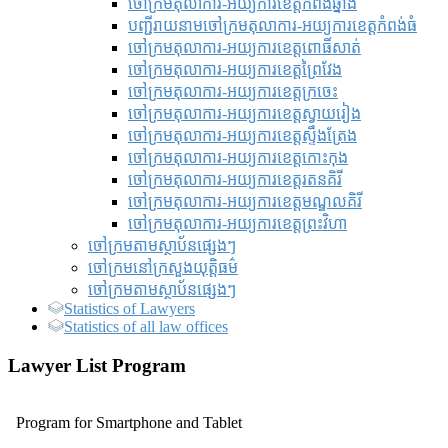
ចៅក្រមតុលាការ-អយ្យការខេត្តកំពង់ឆ្នាំង
បញ្ជីរាយនាមចៅក្រមតុលាការ-អយ្យការខេត្តកំពង់ធំ
ចៅក្រមតុលាការ-អយ្យការខេត្តពោធិ៍សាត់
ចៅក្រមតុលាការ-អយ្យការខេត្តព្រៃវែង
ចៅក្រមតុលាការ-អយ្យការខេត្តក្រចេះ
ចៅក្រមតុលាការ-អយ្យការខេត្តស្វាយរៀង
ចៅក្រមតុលាការ-អយ្យការខេត្តស្ទឹងត្រែង
ចៅក្រមតុលាការ-អយ្យការខេត្តកោះកុង
ចៅក្រមតុលាការ-អយ្យការខេត្តរតនគិរី
ចៅក្រមតុលាការ-អយ្យការខេត្តមណ្ឌលគិរី
ចៅក្រមតុលាការ-អយ្យការខេត្តព្រះវិហា
ចៅក្រមតាមស្ថាប័នផ្សេងៗ
ចៅក្រមនៅក្រសួងយុត្តិធម៌
ចៅក្រមតាមស្ថាប័នផ្សេងៗ
Statistics of Lawyers
Statistics of all law offices
Lawyer List Program
Program for Smartphone and Tablet