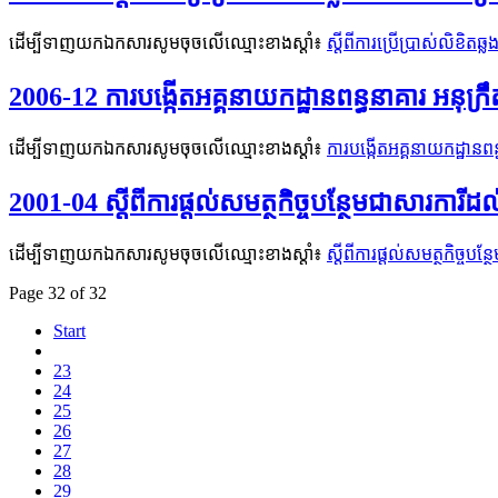
ដើម្បីទាញយកឯកសារសូមចុចលើឈ្មោះខាងស្តាំ៖
ស្តីពីការប្រើប្រាស់លិខិតឆ
2006-12 ការបង្កើតអគ្គនាយកដ្ឋានពន្ធនាគារ អនុក្
ដើម្បីទាញយកឯកសារសូមចុចលើឈ្មោះខាងស្តាំ៖
ការបង្កើតអគ្គនាយកដ្ឋានពន
2001-04 ស្តីពីការផ្តល់សមត្ថកិច្ចបន្ថែមជាសារកា
ដើម្បីទាញយកឯកសារសូមចុចលើឈ្មោះខាងស្តាំ៖
ស្តីពីការផ្តល់សមត្ថកិច្ច
Page 32 of 32
Start
23
24
25
26
27
28
29