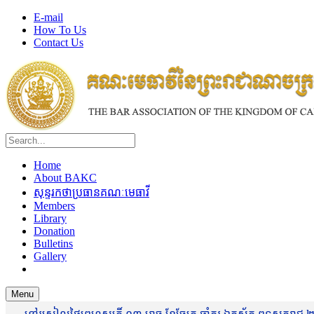
E-mail
How To Us
Contact Us
Home
About BAKC
សុន្ទរកថាប្រធានគណៈមេធាវី
Members
Library
Donation
Bulletins
Gallery
Menu