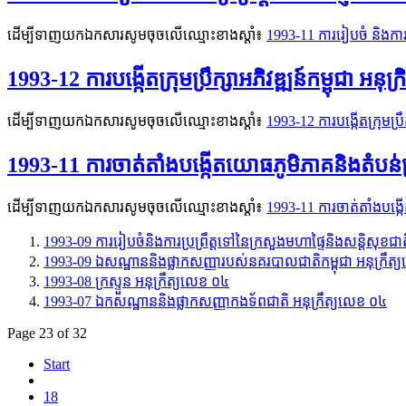
ដើម្បីទាញយកឯកសារសូមចុចលើឈ្មោះខាងស្តាំ៖
1993-11 ការរៀបចំ និងការប
1993-12 ​​ការបង្កើតក្រុមប្រឹក្សាអភិវឌ្ឍន៍កម្ពុជា អនុ
ដើម្បីទាញយកឯកសារសូមចុចលើឈ្មោះខាងស្តាំ៖
1993-12 ​​ការបង្កើតក្រុមប្រ
1993-11 ការចាត់តាំងបង្កើតយោធភូមិភាគនិងតំបន់ប្
ដើម្បីទាញយកឯកសារសូមចុចលើឈ្មោះខាងស្តាំ៖
1993-11 ការចាត់តាំងបង្ក
1993-09 ការរៀបចំនិងការប្រព្រឹត្តទៅនៃក្រសួងមហាផ្ទៃនិងសន្ដិសុខជា
1993-09 ឯសណ្ឋាននិងផ្លាកសញ្ញារបស់នគរបាលជាតិកម្ពុជា អនុក្រឹត
1993-08 ក្រស្ទួន អនុក្រឹត្យលេខ ០៤
1993-07 ឯកសណ្ឋាននិងផ្លាកសញ្ញាកងទ័ពជាតិ អនុក្រឹត្យលេខ ០៤​
Page 23 of 32
Start
18