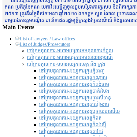
នៅរសៀលថ្ងៃព្រហស្បត្តិ៍ ០៣ រោច ខែចែត្រ ឆ្នាំកុរ ឯកស័ក ពុទ្ធសករាជ ២
គណៈប្រតិភូនៃគណៈមេធាវី អញ្ជើញចូលជួបសម្តែងការគួរសម និងពិភាក្សាការងារជា
២៥៦៣ ត្រូវនឹងថ្ងៃទី៩ខែមេសា ឆ្នាំ២០២០ ឯកឧត្តម សួន វិសាល ប្រធានគណៈ
ជាមួយឯកឧត្តមបណ្ឌិត ជា វ៉ាន់ដេត រដ្ឋមន្រ្តីក្រសួងប្រៃសណីយ៍ និងទូរគម
Main Events
List of lawyers / Law offices
List of Judges/Prosecutors
ចៅក្រមតុលាការ-មហាអយ្យការអមតុលាការកំពូល
ចៅក្រមតុលាការ-មហាអយ្យការអមសាលាឧទ្ធរណ៏
ចៅក្រមតុលាការ-មហាអយ្យការខេត្ត និង ក្រុង
ចៅក្រមតុលាការ-អយ្យការក្រុងភ្នំពេញ
ចៅក្រមតុលាការ-អយ្យការខេត្តកណ្តាល
ចៅក្រមតុលាការ-អយ្យការខេត្តកំពង់ចាម
ចៅក្រមតុលាការ-អយ្យការខេត្តបាត់ដំបង
ចៅក្រមតុលាការ-អយ្យការ​ក្រុងព្រះសីហនុ
ចៅក្រមតុលាការ-អយ្យការខេត្តសៀមរាប
ចៅក្រមតុលាការ-អយ្យការខេត្តបន្ទាយមានជ័យ
ចៅក្រមតុលាការ-អយ្យការខេត្តកំពត
ចៅក្រមតុលាការ-អយ្យការខេត្តកំពង់ស្ពឺ
ចៅក្រមតុលាការ-អយ្យការខេត្តតាកែវ