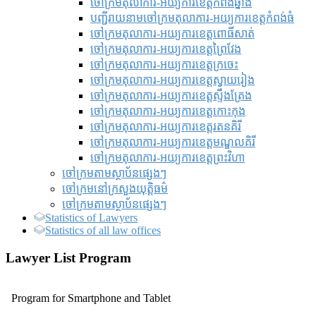
ចៅក្រមតុលាការ-អយ្យការខេត្តកំពង់ឆ្នាំង
បញ្ជីរាយនាមចៅក្រមតុលាការ-អយ្យការខេត្តកំពង់ធំ
ចៅក្រមតុលាការ-អយ្យការខេត្តពោធិ៍សាត់
ចៅក្រមតុលាការ-អយ្យការខេត្តព្រៃវែង
ចៅក្រមតុលាការ-អយ្យការខេត្តក្រចេះ
ចៅក្រមតុលាការ-អយ្យការខេត្តស្វាយរៀង
ចៅក្រមតុលាការ-អយ្យការខេត្តស្ទឹងត្រែង
ចៅក្រមតុលាការ-អយ្យការខេត្តកោះកុង
ចៅក្រមតុលាការ-អយ្យការខេត្តរតនគិរី
ចៅក្រមតុលាការ-អយ្យការខេត្តមណ្ឌលគិរី
ចៅក្រមតុលាការ-អយ្យការខេត្តព្រះវិហា
ចៅក្រមតាមស្ថាប័នផ្សេងៗ
ចៅក្រមនៅក្រសួងយុត្តិធម៌
ចៅក្រមតាមស្ថាប័នផ្សេងៗ
Statistics of Lawyers
Statistics of all law offices
Lawyer List Program
Program for Smartphone and Tablet