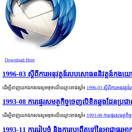
Download Here
1996-03 ស្ដីពីការអនុវត្តន៍របបសោធននិវត្តន៍កងយោ
ដើម្បីទាញយកឯកសារសូមចុចលើឈ្មោះខាងស្តាំ៖
1996-03 ស្ដីពីការអនុវត្
1993-08 ការផ្ទេរសមត្ថកិច្ចចេញលិខិតឆ្លងដែនប្រជា
ដើម្បីទាញយកឯកសារសូមចុចលើឈ្មោះខាងស្តាំ៖
1993-08 ការផ្ទេរសមត្ថកិច
1993-11 ការរៀបចំ និងការប្រព្រឹត្តទៅនៃអាជ្ញាធរអា