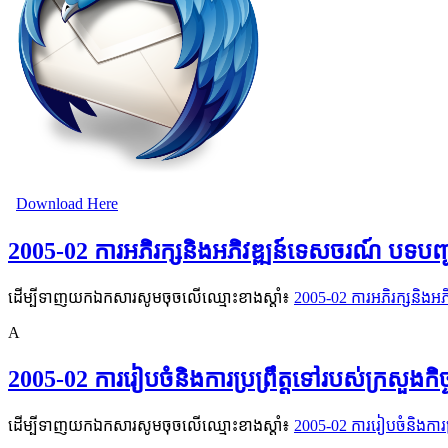
Download Here
2005-02 ការអភិរក្សនិងអភិវឌ្ឍន៍ទេសចរណ៍ បទបញ
ដើម្បីទាញយកឯកសារសូមចុចលើឈ្មោះខាងស្តាំ៖
2005-02 ការអភិរក្សនិង
A
2005-02 ការរៀបចំនិងការប្រព្រឹត្តទៅរបស់ក្រសួងកិច
ដើម្បីទាញយកឯកសារសូមចុចលើឈ្មោះខាងស្តាំ៖
2005-02 ការរៀបចំនិងការប្