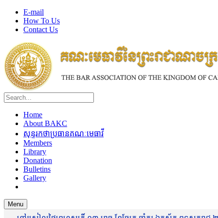
E-mail
How To Us
Contact Us
Home
About BAKC
សុន្ទរកថាប្រធានគណៈមេធាវី
Members
Library
Donation
Bulletins
Gallery
Menu