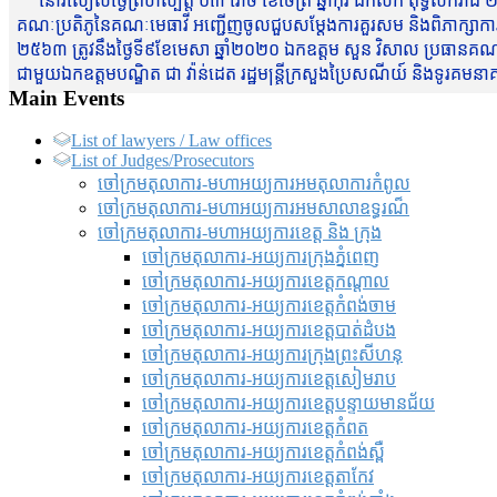
នៅរសៀលថ្ងៃព្រហស្បត្តិ៍ ០៣ រោច ខែចែត្រ ឆ្នាំកុរ ឯកស័ក ពុទ្ធសករាជ ២
គណៈប្រតិភូនៃគណៈមេធាវី អញ្ជើញចូលជួបសម្តែងការគួរសម និងពិភាក្សាការងារជា
២៥៦៣ ត្រូវនឹងថ្ងៃទី៩ខែមេសា ឆ្នាំ២០២០ ឯកឧត្តម សួន វិសាល ប្រធានគណៈ
ជាមួយឯកឧត្តមបណ្ឌិត ជា វ៉ាន់ដេត រដ្ឋមន្រ្តីក្រសួងប្រៃសណីយ៍ និងទូរគម
Main Events
List of lawyers / Law offices
List of Judges/Prosecutors
ចៅក្រមតុលាការ-មហាអយ្យការអមតុលាការកំពូល
ចៅក្រមតុលាការ-មហាអយ្យការអមសាលាឧទ្ធរណ៏
ចៅក្រមតុលាការ-មហាអយ្យការខេត្ត និង ក្រុង
ចៅក្រមតុលាការ-អយ្យការក្រុងភ្នំពេញ
ចៅក្រមតុលាការ-អយ្យការខេត្តកណ្តាល
ចៅក្រមតុលាការ-អយ្យការខេត្តកំពង់ចាម
ចៅក្រមតុលាការ-អយ្យការខេត្តបាត់ដំបង
ចៅក្រមតុលាការ-អយ្យការ​ក្រុងព្រះសីហនុ
ចៅក្រមតុលាការ-អយ្យការខេត្តសៀមរាប
ចៅក្រមតុលាការ-អយ្យការខេត្តបន្ទាយមានជ័យ
ចៅក្រមតុលាការ-អយ្យការខេត្តកំពត
ចៅក្រមតុលាការ-អយ្យការខេត្តកំពង់ស្ពឺ
ចៅក្រមតុលាការ-អយ្យការខេត្តតាកែវ