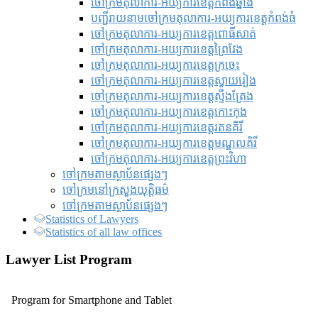
ចៅក្រមតុលាការ-អយ្យការខេត្តកំពង់ឆ្នាំង
បញ្ជីរាយនាមចៅក្រមតុលាការ-អយ្យការខេត្តកំពង់ធំ
ចៅក្រមតុលាការ-អយ្យការខេត្តពោធិ៍សាត់
ចៅក្រមតុលាការ-អយ្យការខេត្តព្រៃវែង
ចៅក្រមតុលាការ-អយ្យការខេត្តក្រចេះ
ចៅក្រមតុលាការ-អយ្យការខេត្តស្វាយរៀង
ចៅក្រមតុលាការ-អយ្យការខេត្តស្ទឹងត្រែង
ចៅក្រមតុលាការ-អយ្យការខេត្តកោះកុង
ចៅក្រមតុលាការ-អយ្យការខេត្តរតនគិរី
ចៅក្រមតុលាការ-អយ្យការខេត្តមណ្ឌលគិរី
ចៅក្រមតុលាការ-អយ្យការខេត្តព្រះវិហា
ចៅក្រមតាមស្ថាប័នផ្សេងៗ
ចៅក្រមនៅក្រសួងយុត្តិធម៌
ចៅក្រមតាមស្ថាប័នផ្សេងៗ
Statistics of Lawyers
Statistics of all law offices
Lawyer List Program
Program for Smartphone and Tablet