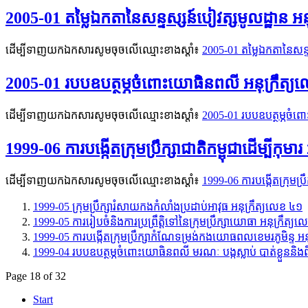
2005-01 តម្លៃឯកតានៃសន្ទស្សន៍បៀវត្សមូលដ្ឋាន អ
ដើម្បីទាញយកឯកសារសូមចុចលើឈ្មោះខាងស្តាំ៖
2005-01 តម្លៃឯកតានៃសន្ទ
2005-01 របបឧបត្ថម្ភចំពោះយោធិនពលី អនុក្រឹត្
ដើម្បីទាញយកឯកសារសូមចុចលើឈ្មោះខាងស្តាំ៖
2005-01 របបឧបត្ថម្ភចំព
1999-06 ការបង្កើតក្រុមប្រឹក្សាជាតិកម្ពុជាដើម្បីកុមា
ដើម្បីទាញយកឯកសារសូមចុចលើឈ្មោះខាងស្តាំ៖
1999-06 ការបង្កើតក្រុមប្រឹ
1999-05 ក្រុមប្រឹក្សារំសាយកងកំលាំងប្រដាប់អាវុធ អនុក្រឹត្យលេខ ៤១
1999-05 ការរៀបចំនិងការប្រព្រឹត្តិទៅនៃក្រុមប្រឹក្សាយោធា អនុក្រឹត្
1999-05 ការបង្កើតក្រុមប្រឹក្សាកំណែទម្រង់កងយោធពលខេមរភូមិន្ទ អនុ
1999-04 របបឧបត្ថម្ភចំពោះយោធិនពលី មរណៈ បង្កស្លាប់ បាត់ខ្លួននិង
Page 18 of 32
Start