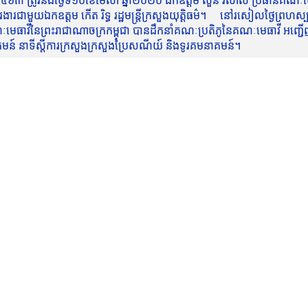
៥៦៣ ត្រូវនឹងថ្ងៃទី១០ខែមេសា ឆ្នាំ២០២០ ឯកឧត្តម សួន វិសាល ប្រធានគណៈមេធ
មួយឯកឧត្តម កើត រិទ្ធ រដ្ឋមន្ត្រីក្រសួងយុត្តិធម៌។ នៅរសៀលថ្ងៃព្រហស្បត្តិ
មេធាវីនៃព្រះរាជាណាចក្រកម្ពុជា បានដឹកនាំគណៈប្រតិភូនៃគណៈមេធាវី អញ្ជើ
នាគមន៍ នាទីស្តីការក្រសួងក្រសួងប្រៃសណីយ៍ និងទូរគមនាគមន៍។