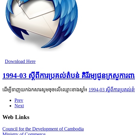
Download Here
1994-03 ស្ដីពីការប្រគល់តំបន់ គិរីរម្យជូនក្រសួកា
ដើម្បីទាញយកឯកសារសូមចុចលើឈ្មោះខាងស្តាំ៖
1994-03 ស្ដីពីការប្រគល់ត
Prev
Next
Web Links
Council for the Development of Cambodia
Ministry of Commerce