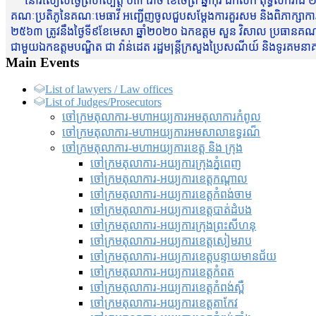
នៅរសៀលថ្ងៃព្រហស្បត្តិ៍ ០៣ រោច ខែចែត្រ ឆ្នាំកុរ ឯកស័ក ពុទ្ធសករាជ ២
គណៈប្រតិភូនៃគណៈមេធាវី អញ្ជើញចូលជួបសម្តែងការគួរសម និងពិភាក្សាការងារជា
២៥៦៣ ត្រូវនឹងថ្ងៃទី៩ខែមេសា ឆ្នាំ២០២០ ឯកឧត្តម សួន វិសាល ប្រធានគណៈ
ជាមួយឯកឧត្តមបណ្ឌិត ជា វ៉ាន់ដេត រដ្ឋមន្រ្តីក្រសួងប្រៃសណីយ៍ និងទូរគម
Main Events
List of lawyers / Law offices
List of Judges/Prosecutors
ចៅក្រមតុលាការ-មហាអយ្យការអមតុលាការកំពូល
ចៅក្រមតុលាការ-មហាអយ្យការអមសាលាឧទ្ធរណ៏
ចៅក្រមតុលាការ-មហាអយ្យការខេត្ត និង ក្រុង
ចៅក្រមតុលាការ-អយ្យការក្រុងភ្នំពេញ
ចៅក្រមតុលាការ-អយ្យការខេត្តកណ្តាល
ចៅក្រមតុលាការ-អយ្យការខេត្តកំពង់ចាម
ចៅក្រមតុលាការ-អយ្យការខេត្តបាត់ដំបង
ចៅក្រមតុលាការ-អយ្យការ​ក្រុងព្រះសីហនុ
ចៅក្រមតុលាការ-អយ្យការខេត្តសៀមរាប
ចៅក្រមតុលាការ-អយ្យការខេត្តបន្ទាយមានជ័យ
ចៅក្រមតុលាការ-អយ្យការខេត្តកំពត
ចៅក្រមតុលាការ-អយ្យការខេត្តកំពង់ស្ពឺ
ចៅក្រមតុលាការ-អយ្យការខេត្តតាកែវ