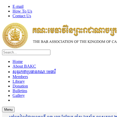
E-mail
How To Us
Contact Us
Home
About BAKC
សុន្ទរកថាប្រធានគណៈមេធាវី
Members
Library
Donation
Bulletins
Gallery
Menu