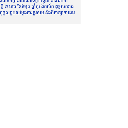
ាវីនៃព្រះរាជាណាចក្រកម្ពុជា បានដឹកនាំ
៍ ២ រោច ខែចែត្រ ឆ្នាំកុរ ឯកស័ក ពុទ្ធសករាជ
ញចូលជួបសម្តែងការគួរសម និងពិភាក្សាការងារ