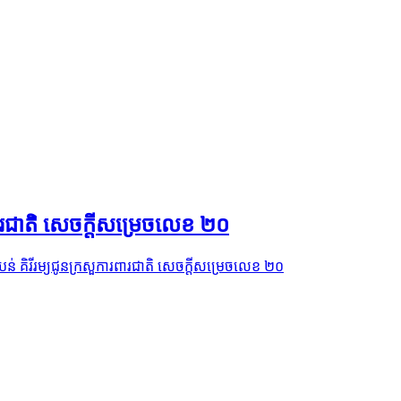
រពារជាតិ សេចក្ដីសម្រេចលេខ ២០
ំបន់ គិរីរម្យជូនក្រសួការពារជាតិ សេចក្ដីសម្រេចលេខ ២០