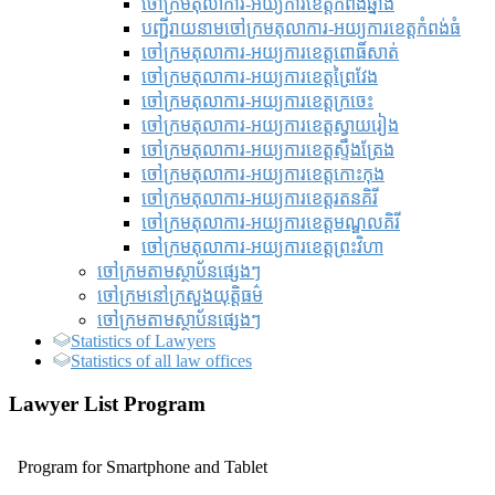
ចៅក្រមតុលាការ-អយ្យការខេត្តកំពង់ឆ្នាំង
បញ្ជីរាយនាមចៅក្រមតុលាការ-អយ្យការខេត្តកំពង់ធំ
ចៅក្រមតុលាការ-អយ្យការខេត្តពោធិ៍សាត់
ចៅក្រមតុលាការ-អយ្យការខេត្តព្រៃវែង
ចៅក្រមតុលាការ-អយ្យការខេត្តក្រចេះ
ចៅក្រមតុលាការ-អយ្យការខេត្តស្វាយរៀង
ចៅក្រមតុលាការ-អយ្យការខេត្តស្ទឹងត្រែង
ចៅក្រមតុលាការ-អយ្យការខេត្តកោះកុង
ចៅក្រមតុលាការ-អយ្យការខេត្តរតនគិរី
ចៅក្រមតុលាការ-អយ្យការខេត្តមណ្ឌលគិរី
ចៅក្រមតុលាការ-អយ្យការខេត្តព្រះវិហា
ចៅក្រមតាមស្ថាប័នផ្សេងៗ
ចៅក្រមនៅក្រសួងយុត្តិធម៌
ចៅក្រមតាមស្ថាប័នផ្សេងៗ
Statistics of Lawyers
Statistics of all law offices
Lawyer List Program
Program for Smartphone and Tablet