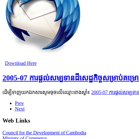
Download Here
2005-07 ការផ្ដល់សម្បទានដីសេដ្ឋកិច្ចសម្រាប់គម
ដើម្បីទាញយកឯកសារសូមចុចលើឈ្មោះខាងស្តាំ៖
2005-07 ការផ្ដល់សម្បទាន
Prev
Next
Web Links
Council for the Development of Cambodia
Ministry of Commerce