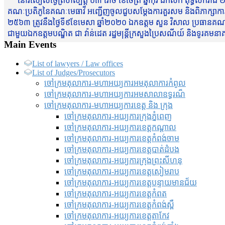
នៅរសៀលថ្ងៃព្រហស្បត្តិ៍ ០៣ រោច ខែចែត្រ ឆ្នាំកុរ ឯកស័ក ពុទ្ធសករាជ ២
គណៈប្រតិភូនៃគណៈមេធាវី អញ្ជើញចូលជួបសម្តែងការគួរសម និងពិភាក្សាការងារជា
២៥៦៣ ត្រូវនឹងថ្ងៃទី៩ខែមេសា ឆ្នាំ២០២០ ឯកឧត្តម សួន វិសាល ប្រធានគណៈ
ជាមួយឯកឧត្តមបណ្ឌិត ជា វ៉ាន់ដេត រដ្ឋមន្រ្តីក្រសួងប្រៃសណីយ៍ និងទូរគម
Main Events
List of lawyers / Law offices
List of Judges/Prosecutors
ចៅក្រមតុលាការ-មហាអយ្យការអមតុលាការកំពូល
ចៅក្រមតុលាការ-មហាអយ្យការអមសាលាឧទ្ធរណ៏
ចៅក្រមតុលាការ-មហាអយ្យការខេត្ត និង ក្រុង
ចៅក្រមតុលាការ-អយ្យការក្រុងភ្នំពេញ
ចៅក្រមតុលាការ-អយ្យការខេត្តកណ្តាល
ចៅក្រមតុលាការ-អយ្យការខេត្តកំពង់ចាម
ចៅក្រមតុលាការ-អយ្យការខេត្តបាត់ដំបង
ចៅក្រមតុលាការ-អយ្យការ​ក្រុងព្រះសីហនុ
ចៅក្រមតុលាការ-អយ្យការខេត្តសៀមរាប
ចៅក្រមតុលាការ-អយ្យការខេត្តបន្ទាយមានជ័យ
ចៅក្រមតុលាការ-អយ្យការខេត្តកំពត
ចៅក្រមតុលាការ-អយ្យការខេត្តកំពង់ស្ពឺ
ចៅក្រមតុលាការ-អយ្យការខេត្តតាកែវ