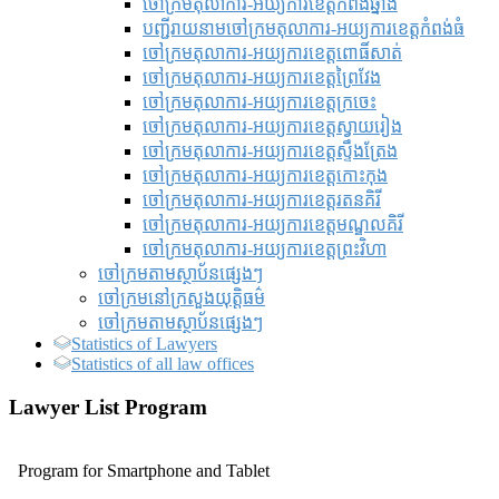
ចៅក្រមតុលាការ-អយ្យការខេត្តកំពង់ឆ្នាំង
បញ្ជីរាយនាមចៅក្រមតុលាការ-អយ្យការខេត្តកំពង់ធំ
ចៅក្រមតុលាការ-អយ្យការខេត្តពោធិ៍សាត់
ចៅក្រមតុលាការ-អយ្យការខេត្តព្រៃវែង
ចៅក្រមតុលាការ-អយ្យការខេត្តក្រចេះ
ចៅក្រមតុលាការ-អយ្យការខេត្តស្វាយរៀង
ចៅក្រមតុលាការ-អយ្យការខេត្តស្ទឹងត្រែង
ចៅក្រមតុលាការ-អយ្យការខេត្តកោះកុង
ចៅក្រមតុលាការ-អយ្យការខេត្តរតនគិរី
ចៅក្រមតុលាការ-អយ្យការខេត្តមណ្ឌលគិរី
ចៅក្រមតុលាការ-អយ្យការខេត្តព្រះវិហា
ចៅក្រមតាមស្ថាប័នផ្សេងៗ
ចៅក្រមនៅក្រសួងយុត្តិធម៌
ចៅក្រមតាមស្ថាប័នផ្សេងៗ
Statistics of Lawyers
Statistics of all law offices
Lawyer List Program
Program for Smartphone and Tablet