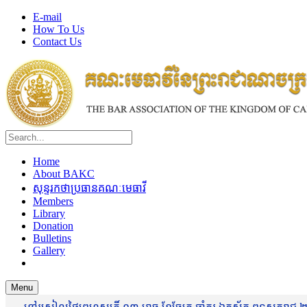
E-mail
How To Us
Contact Us
Home
About BAKC
សុន្ទរកថាប្រធានគណៈមេធាវី
Members
Library
Donation
Bulletins
Gallery
Menu