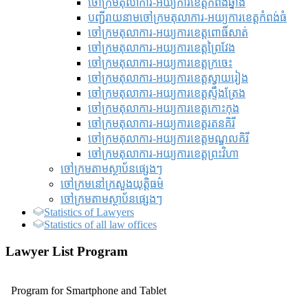
ចៅក្រមតុលាការ-អយ្យការខេត្តកំពង់ឆ្នាំង
បញ្ជីរាយនាមចៅក្រមតុលាការ-អយ្យការខេត្តកំពង់ធំ
ចៅក្រមតុលាការ-អយ្យការខេត្តពោធិ៍សាត់
ចៅក្រមតុលាការ-អយ្យការខេត្តព្រៃវែង
ចៅក្រមតុលាការ-អយ្យការខេត្តក្រចេះ
ចៅក្រមតុលាការ-អយ្យការខេត្តស្វាយរៀង
ចៅក្រមតុលាការ-អយ្យការខេត្តស្ទឹងត្រែង
ចៅក្រមតុលាការ-អយ្យការខេត្តកោះកុង
ចៅក្រមតុលាការ-អយ្យការខេត្តរតនគិរី
ចៅក្រមតុលាការ-អយ្យការខេត្តមណ្ឌលគិរី
ចៅក្រមតុលាការ-អយ្យការខេត្តព្រះវិហា
ចៅក្រមតាមស្ថាប័នផ្សេងៗ
ចៅក្រមនៅក្រសួងយុត្តិធម៌
ចៅក្រមតាមស្ថាប័នផ្សេងៗ
Statistics of Lawyers
Statistics of all law offices
Lawyer List Program
Program for Smartphone and Tablet