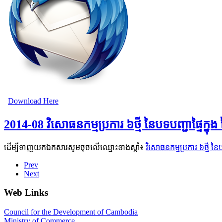
Download Here
2014-08 វិសោធនកម្មប្រការ ៦ថ្មី នៃបទបញ្ជាផ្ទៃក្នុ
ដើម្បីទាញយកឯកសារសូមចុចលើឈ្មោះខាងស្តាំ៖
វិសោធនកម្មប្រការ ៦ថ្មី នៃ
Prev
Next
Web Links
Council for the Development of Cambodia
Ministry of Commerce