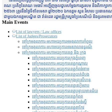
នៅរសៀលថ្ងៃព្រហស្បត្តិ៍ ០៣ រោច ខែចែត្រ ឆ្នាំកុរ ឯកស័ក ពុទ្ធសករាជ ២
គណៈប្រតិភូនៃគណៈមេធាវី អញ្ជើញចូលជួបសម្តែងការគួរសម និងពិភាក្សាការងារជា
២៥៦៣ ត្រូវនឹងថ្ងៃទី៩ខែមេសា ឆ្នាំ២០២០ ឯកឧត្តម សួន វិសាល ប្រធានគណៈ
ជាមួយឯកឧត្តមបណ្ឌិត ជា វ៉ាន់ដេត រដ្ឋមន្រ្តីក្រសួងប្រៃសណីយ៍ និងទូរគម
Main Events
List of lawyers / Law offices
List of Judges/Prosecutors
ចៅក្រមតុលាការ-មហាអយ្យការអមតុលាការកំពូល
ចៅក្រមតុលាការ-មហាអយ្យការអមសាលាឧទ្ធរណ៏
ចៅក្រមតុលាការ-មហាអយ្យការខេត្ត និង ក្រុង
ចៅក្រមតុលាការ-អយ្យការក្រុងភ្នំពេញ
ចៅក្រមតុលាការ-អយ្យការខេត្តកណ្តាល
ចៅក្រមតុលាការ-អយ្យការខេត្តកំពង់ចាម
ចៅក្រមតុលាការ-អយ្យការខេត្តបាត់ដំបង
ចៅក្រមតុលាការ-អយ្យការ​ក្រុងព្រះសីហនុ
ចៅក្រមតុលាការ-អយ្យការខេត្តសៀមរាប
ចៅក្រមតុលាការ-អយ្យការខេត្តបន្ទាយមានជ័យ
ចៅក្រមតុលាការ-អយ្យការខេត្តកំពត
ចៅក្រមតុលាការ-អយ្យការខេត្តកំពង់ស្ពឺ
ចៅក្រមតុលាការ-អយ្យការខេត្តតាកែវ