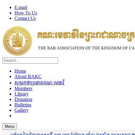
E-mail
How To Us
Contact Us
Home
About BAKC
សុន្ទរកថាប្រធានគណៈមេធាវី
Members
Library
Donation
Bulletins
Gallery
Menu